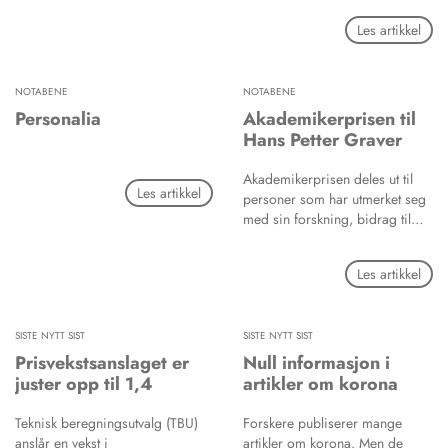
Statistikken viser at Institutt for
Les artikkel
klinisk odontologi (IKO) ved
Universitetet i Bergen (UiB)
ligger høyest, når en ser på
NOTABENE
NOTABENE
antall publikasjonspoeng per
vitenskapelig ansatt ved
Personalia
Akademikerprisen til
odontologimiljøene.
Hans Petter Graver
Akademikerprisen deles ut til
Les artikkel
personer som har utmerket seg
med sin forskning, bidrag til
akademisk frihet og
kunnskapsformidling. Prisen for
Les artikkel
2020 går til professor dr. juris
Hans Petter Graver for hans
forskning og
SISTE NYTT SIST
SISTE NYTT SIST
kunnskapsformidling om etikk
og rettssikkerhet.
Prisvekstsanslaget er
Null informasjon i
juster opp til 1,4
artikler om korona
Teknisk beregningsutvalg (TBU)
Forskere publiserer mange
anslår en vekst i
artikler om korona. Men de