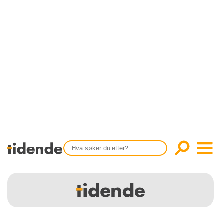
SISTE UTGAVE
KONTAKT
Tidligere utgaver
OM OSS
Årsindekser