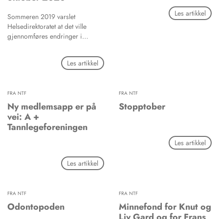
en av referansene til Skoglund.
Les artikkel
Presidenten har dessuten
Sommeren 2019 varslet
redegjort for dette i Tidende nr.
Helsedirektoratet at det ville
4 i år, i svar til et annet
gjennomføres endringer i
leserinnlegg.
regelmotoren i det elektroniske
oppgjørssystemet – KUHR. Av
Les artikkel
ulike årsaker er dette bli utsatt en
rekke ganger, men dette vil nå
gjennomføres 1. oktober 2020.
FRA NTF
FRA NTF
Ny medlemsapp er på
Stopptober
vei: A +
Tannlegeforeningen
Les artikkel
Les artikkel
FRA NTF
FRA NTF
Odontopoden
Minnefond for Knut og
Liv Gard og for Frans