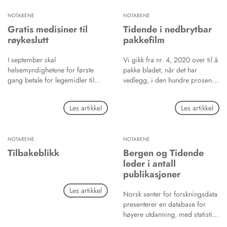
NOTABENE
NOTABENE
Gratis medisiner til
Tidende i nedbrytbar
røykeslutt
pakkefilm
I september skal
Vi gikk fra nr. 4, 2020 over til å
helsemyndighetene for første
pakke bladet, når det har
gang betale for legemidler til
vedlegg, i den hundre prosent
røykeavvenning. Tilbudet gis til
biologisk nedbrytbare
innbyggere som sokner til Vestre
pakkefilmen Bioska 501.
Les artikkel
Les artikkel
Viken Helseforetak, skriver
Sykepleien 15. august.
NOTABENE
NOTABENE
Tilbakeblikk
Bergen og Tidende
leder i antall
publikasjoner
Les artikkel
Norsk senter for forskningsdata
presenterer en database for
høyere utdanning, med statistikk
over vitenskapelig publisering.