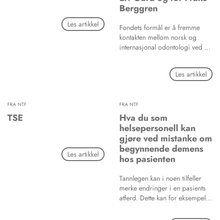
Berggren
Les artikkel
Fondets formål er å fremme
kontakten mellom norsk og
internasjonal odontologi ved å
yte stipender til medlemmer av
NTF for studieopphold
Les artikkel
i utlandet eller representasjon av
norsk odontologi i
internasjonale møter.
FRA NTF
FRA NTF
TSE
Hva du som
helsepersonell kan
gjøre ved mistanke om
begynnende demens
Les artikkel
hos pasienten
Tannlegen kan i noen tilfeller
merke endringer i en pasients
atferd. Dette kan for eksempel
skje ved at pasienten slutter å
møte opp til avtalt tid uten å