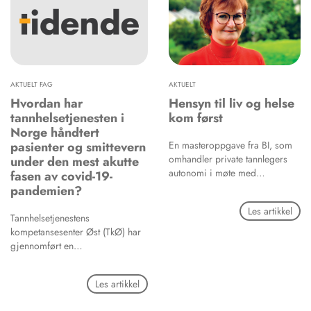
kompositter, bondingmaterialer
og forstå konsekvensene av
Pasientrelaterte faktorer som
og resinmodifiserte
mikrobiell aerosol i
hjerte- og karsykdom, autoimmun
glassionomersementer.
tannhelseklinikken, og hvordan
sykdom, diabetes, osteoporose,
Pasienter som blir sensibilisert
man kan minimere uønsket
periodontitt, røyking og høyt
via slike neglekosmetiske
helseskade for pasienter og
alkoholforbruk kan også spille en
produkter, kan derfor senere
klinikkpersonale.
rolle for implantatoverlevelse.
reagere allergisk i forbindelse
AKTUELT FAG
AKTUELT
Opptak av en komplett medisinsk
med tannbehandling.
Hvordan har
Hensyn til liv og helse
anamnese før implantatinnsetting
tannhelsetjenesten i
kom først
er derfor av stor betydning.
Norge håndtert
pasienter og smittevern
En masteroppgave fra BI, som
omhandler private tannlegers
under den mest akutte
autonomi i møte med
fasen av covid-19-
koronakrisen, er et av de første
pandemien?
forskningsprosjektene etter at
Les artikkel
krisen rammet norske tannleger.
Tannhelsetjenestens
kompetansesenter Øst (TkØ) har
gjennomført en
spørreundersøkelse om
tannhelsepersonells erfaringer
Les artikkel
under nedstenging i perioden 13.
mars–17. april 2020. Første del