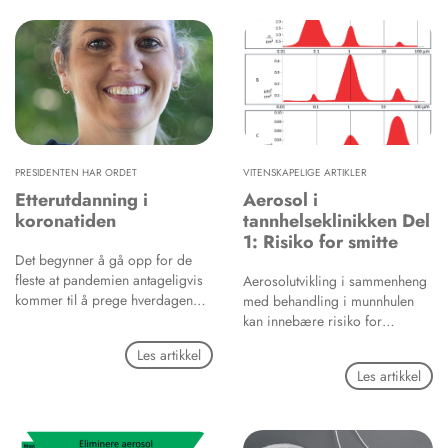
PRESIDENTEN HAR ORDET
VITENSKAPELIGE ARTIKLER
Etterutdanning i
Aerosol i
koronatiden
tannhelseklinikken Del
1: Risiko for smitte
Det begynner å gå opp for de
fleste at pandemien antageligvis
Aerosolutvikling i sammenheng
kommer til å prege hverdagen
med behandling i munnhulen
vår i lang tid fremover.
kan innebære risiko for
Forhåpentligvis vil vi klare å
smitteoverføring mellom
Les artikkel
holde smitten under kontroll slik
pasienter og tannhelsepersonell.
Les artikkel
at vi unngår de mest ekstreme
Denne artikkelen (Del 1)
tiltakene, men vi må fortsatt holde
beskriver hva aerosol er og
avstand til hverandre, ha god
mulig innvirkning for helse.
håndhygiene og holde oss
Hovedfokus i denne artikkelen