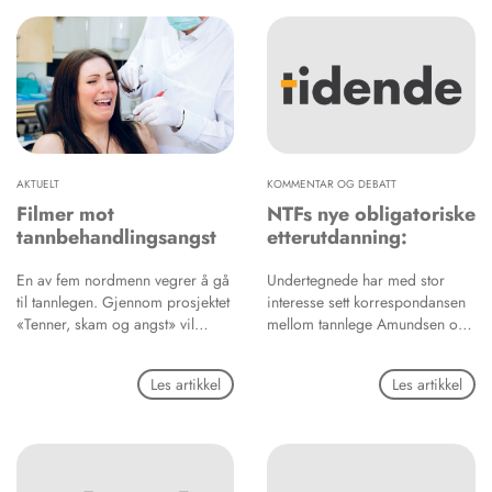
av studien er nå publisert i
International Journal of
Environmental Research and
Public Health og er den første
norske studien som omhandler
håndtering av covid-19-
pandemien i tannhelsetjenesten.
AKTUELT
KOMMENTAR OG DEBATT
Filmer mot
NTFs nye obligatoriske
tannbehandlingsangst
etterutdanning:
En av fem nordmenn vegrer å gå
Undertegnede har med stor
til tannlegen. Gjennom prosjektet
interesse sett korrespondansen
«Tenner, skam og angst» vil
mellom tannlege Amundsen og
Kompetansesenteret Tannhelse
Tannlegeforeningens president
Midt (TkMidt) og
(1,2) etter at
Les artikkel
Les artikkel
Tannhelsetjenestens
Tannlegeforeningens
kompetansesenter Øst (TkØ) lage
representantskapsmøte vedtok
filmer om hvordan håndtere
en revisjon av den obligatoriske
tannbehandlingsangst.
etterutdanningsordningen (OEU)
som gjelder for medlemmer av