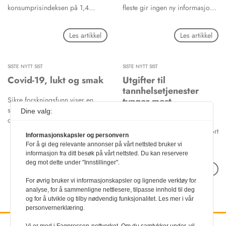
konsumprisindeksen på 1,4
fleste gir ingen ny informasjon,
prosent fra 2019 til 2020, skriver
skriver Forskerforum i august.
Akademikerne.
Les artikkel
Les artikkel
SISTE NYTT SIST
SISTE NYTT SIST
Covid-19, lukt og smak
Utgifter til
tannhelsetjenester
Sikre forskningsfunn viser en
tynger mest
sammenheng mellom covid-19
Dine valg:
og tap av lukt og smak, skriver
Statistisk sentralbyrå (SSB)
odont.uio.no. Det er en av
publiserte 24. august en rapport
Informasjonskapsler og personvern
hovedkonklusjonene i en nylig
om økonomi, helse og
For å gi deg relevante annonser på vårt nettsted bruker vi
Les artikkel
publisert artikkel i hvor
livskvalitet. Den bygger på data
informasjon fra ditt besøk på vårt nettsted. Du kan reservere
forsker ved Det odontologiske
i levekårsundersøkelsen EU-SILC
deg mot dette under "Innstillinger".
Les artikkel
fakultet i Oslo er en av forfatterne.
2017.
I tillegg fant forskerne ut at
For øvrig bruker vi informasjonskapsler og lignende verktøy for
kjemesthese, som handler om
analyse, for å sammenligne nettlesere, tilpasse innhold til deg
og for å utvikle og tilby nødvendig funksjonalitet. Les mer i vår
berøring og smertesans i
personvernerklæring.
slimhinnene, også blir påvirket av
covid-19. 100 lukt- og