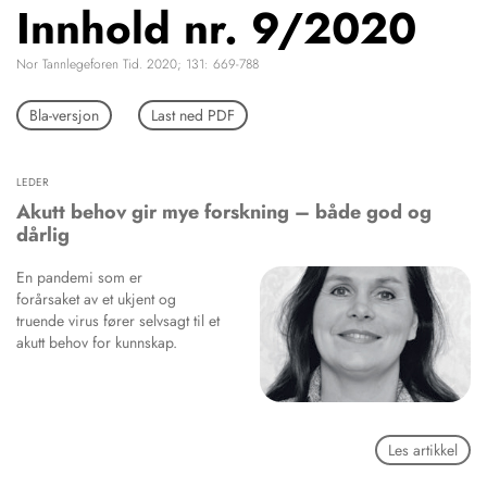
Innhold nr. 9/2020
NETTBUTIKK
HENVISNINGER
Nor Tannlegeforen Tid. 2020; 131: 669-788
CONTENT IN ENGLISH
KURSKALENDER
Scientific articles
Bla-versjon
Last ned PDF
STILLINGER
Publication and media
KJØP & SALG
plan
The editorial board
LEDER
ANNONSERING
About us
Akutt behov gir mye forskning – både god og
FOR FORFATTERE
dårlig
En pandemi som er
forårsaket av et ukjent og
truende virus fører selvsagt til et
akutt behov for kunnskap.
Les artikkel