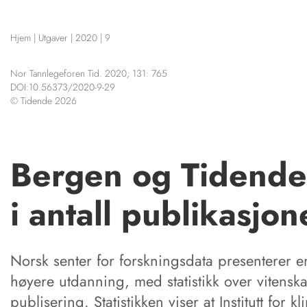
NETTBUTIKK
Hjem
|
Utgaver
|
2020
|
9
HENVISNINGER
KURSKALENDER
CONTENT IN EN
Nor Tannlegeforen Tid. 2020; 131: 765
STILLINGER
Scientific articles
DOI:10.56373/2020-9-29
KJØP & SALG
© Tidende 2026
Publication and me
The editorial board
ANNONSERING
About us
FOR FORFATTERE
Bergen og Tidende
i antall publikasjon
Norsk senter for forskningsdata presenterer e
høyere utdanning, med statistikk over vitensk
publisering. Statistikken viser at Institutt for k