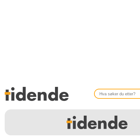
SISTE UTGAVE
KONTAKT
Tidligere utgaver
OM OSS
Årsindekser