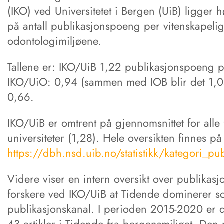
(IKO) ved Universitetet i Bergen (UiB) ligger h
på antall publikasjonspoeng per vitenskapelig
odontologimiljøene.
Tallene er: IKO/UiB 1,22 publikasjonspoeng p
IKO/UiO: 0,94 (sammen med IOB blir det 1,0
0,66.
IKO/UiB er omtrent på gjennomsnittet for alle 
universiteter (1,28). Hele oversikten finnes på
https://dbh.nsd.uib.no/statistikk/kategori_pub
Videre viser en intern oversikt over publikasj
forskere ved IKO/UiB at Tidende dominerer 
publikasjonskanal. I perioden 2015-2020 er d
43 artikler i Tidende fra bergensmiljøet. Den 