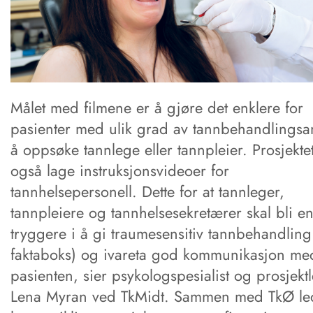
Målet med filmene er å gjøre det enklere for
pasienter med ulik grad av tannbehandlingsan
å oppsøke tannlege eller tannpleier. Prosjektet
også lage instruksjonsvideoer for
tannhelsepersonell. Dette for at tannleger,
tannpleiere og tannhelsesekretærer skal bli e
tryggere i å gi traumesensitiv tannbehandling
faktaboks) og ivareta god kommunikasjon me
pasienten, sier psykologspesialist og prosjekt
Lena Myran ved TkMidt. Sammen med TkØ le