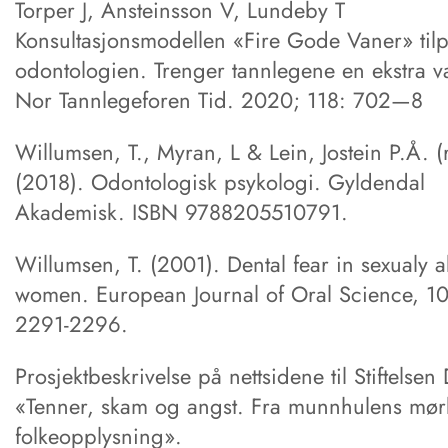
Torper J, Ansteinsson V, Lundeby T
Konsultasjonsmodellen «Fire Gode Vaner» til
odontologien. Trenger tannlegene en ekstra 
Nor Tannlegeforen Tid. 2020; 118: 702—8
Willumsen, T., Myran, L & Lein, Jostein P.Å. (
(2018). Odontologisk psykologi. Gyldendal
Akademisk. ISBN 9788205510791.
Willumsen, T. (2001). Dental fear in sexualy 
women. European Journal of Oral Science, 10
2291-2296.
Prosjektbeskrivelse på nettsidene til Stiftelse
«Tenner, skam og angst. Fra munnhulens mørk
folkeopplysning».