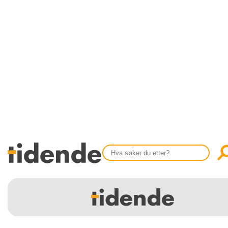
SISTE UTGAVE
KONTAKT
Tidligere utgaver
OM OSS
Årsindekser