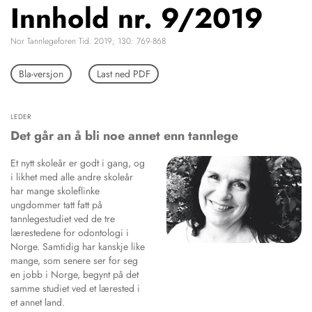
Innhold nr. 9/2019
NETTBUTIKK
HENVISNINGER
Nor Tannlegeforen Tid. 2019; 130: 769-868
CONTENT IN ENGLISH
KURSKALENDER
Scientific articles
Bla-versjon
Last ned PDF
STILLINGER
Publication and media
KJØP & SALG
plan
The editorial board
LEDER
ANNONSERING
About us
Det går an å bli noe annet enn tannlege
FOR FORFATTERE
Et nytt skoleår er godt i gang, og
i likhet med alle andre skoleår
har mange skoleflinke
ungdommer tatt fatt på
tannlegestudiet ved de tre
lærestedene for odontologi i
Norge. Samtidig har kanskje like
mange, som senere ser for seg
en jobb i Norge, begynt på det
samme studiet ved et lærested i
et annet land.