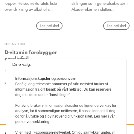
topper Helsedirektoratets liste
stillingen som generalsekretær i
over drikking av alkohol i
Akademikerne i slutten
jobbsammenheng, skriver
september, etter Olav Ulleren.
forskerforum.no.
Les artikkel
Les artikkel
SISTE NYTT SIST
D-vitamin forebygger
emaljefeil
Dine valg:
Forskere oppfordrer
myndigheter til å gå gjennom
Informasjonskapsler og personvern
sine anbefalinger til gravide,
For å gi deg relevante annonser på vårt nettsted bruker vi
etter en studie som viser at høy
informasjon fra ditt besøk på vårt nettsted. Du kan reservere
dose D-vitamin forebygger
deg mot dette under "Innstillinger".
Les artikkel
emaljefeil hos barn, skriver
forskning.no.
For øvrig bruker vi informasjonskapsler og lignende verktøy for
analyse, for å sammenligne nettlesere, tilpasse innhold til deg
og for å utvikle og tilby nødvendig funksjonalitet. Les mer i vår
personvernerklæring.
Vi er med i Fagpressen-nettverket. Om du samtykker under, vil