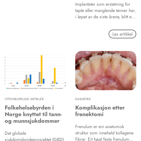
tannlegestandens eller grupper
Implantater som erstatning for
av denne i standsspørsmål og
tapte eller manglende tenner har,
overfor offentlig myndighet og
i løpet av de siste årene, blitt en
fremme det kollegiale samhold.
vanlig behandlingsform. Volumet
av denne type behandling er
Les artikkel
betydelig, men tilgjengelig
dokumentasjon på antall og
kvalitet på
implantatbehandlingen mangler.
Denne artikkelen argumenterer
for at et nasjonalt
kvalitetsregister for
tannimplantater er nødvendig.
Artikkelen benytter data fra Helfo
for å anslå volumet av innsatte
tannimplantater, og data fra
VITENSKAPELIGE ARTIKLER
KASUISTIKK
Norsk pasientskadeerstatning
Folkehelsebyrden i
Komplikasjon etter
(NPE) for å indikere kvaliteten
Norge knyttet til tann-
frenektomi
på implantatbehandling. For å
og munnsjukdommer
demonstrere at forskjell i kvalitet
Frenulum er ein anatomisk
på implantatbehandlingen
struktur som inneheld kollagene
Det globale
forekommer, er det valgt a se på
fibrar. Eit høgt festa frenulum
sjukdomsbyrdeprosjektet (GBD)