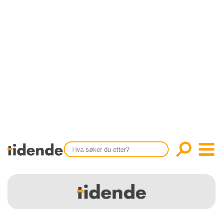
SISTE UTGAVE
KONTAKT
Tidligere utgaver
OM OSS
Årsindekser