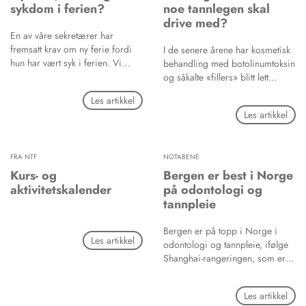
også gjelder planlagt
sykdom i ferien?
noe tannlegen skal
tannbehandling.
drive med?
En av våre sekretærer har
fremsatt krav om ny ferie fordi
I de senere årene har kosmetisk
hun har vært syk i ferien. Vi
behandling med botolinumtoksin
reagerer litt på at dette kravet
og såkalte «fillers» blitt lett
fremsettes først nå, hele fire uker
tilgjengelig for folk flest, mye
Les artikkel
etter at ferien er ferdig. Burde
takket være oppmerksomhet og
Les artikkel
hun ikke sagt ifra om dette med
reklame gjennom såkalte
en gang vi var tilbake på jobb?
influensere på sosiale medier. Vi
Og er det ikke slik at
ser at stadig flere tannklinikker
sykdommen må ha vart i en del
FRA NTF
NOTABENE
tilbyr disse behandlingene, og
dager før det kvalifiserer til å få
reklamerer for dette både på
Kurs- og
Bergen er best i Norge
ferien erstattet? Uansett skaper
Facebook og Instagram.
aktivitetskalender
på odontologi og
dette problemer for driften, så vi
tannpleie
håper å kunne betale henne for
ikke å avvikle den eventuelle
Bergen er på topp i Norge i
restferien, kan vi det?
Les artikkel
odontologi og tannpleie, ifølge
Shanghai-rangeringen, som er
en av verdens viktigste
rangeringer for universiteter,
Les artikkel
heter det i en nyhet på nettstedet