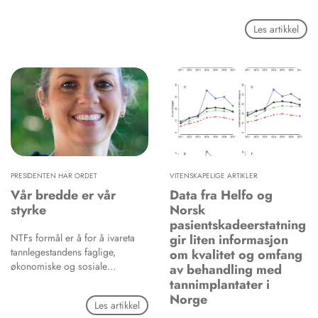
Les artikkel
PRESIDENTEN HAR ORDET
VITENSKAPELIGE ARTIKLER
Vår bredde er vår
Data fra Helfo og
styrke
Norsk
pasientskadeerstatning
NTFs formål er å for å ivareta
gir liten informasjon
tannlegestandens faglige,
om kvalitet og omfang
økonomiske og sosiale
av behandling med
interesser og virke for dens
tannimplantater i
autoritet og anseelse. Vi skal
Norge
Les artikkel
dessuten representere