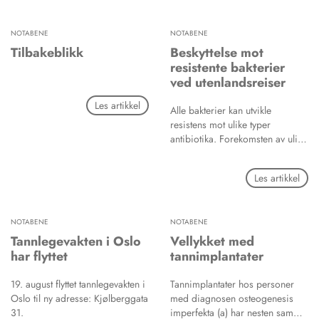
til Det medisinske fakultet ved
Universitetet i Bergen (UiB).
NOTABENE
NOTABENE
Tilbakeblikk
Beskyttelse mot
resistente bakterier
ved utenlandsreiser
Les artikkel
Alle bakterier kan utvikle
resistens mot ulike typer
antibiotika. Forekomsten av ulike
resistente bakterier varierer mye
mellom land og områder i
Les artikkel
verden. De siste årene har det
vært mye oppmerksomhet knyttet
til resistente bakterier som ofte
NOTABENE
NOTABENE
forårsaker infeksjoner hos
personer behandlet i sykehus
Tannlegevakten i Oslo
Vellykket med
eller andre helseinstitusjoner,
har flyttet
tannimplantater
skriver Folkehelseinstituttet 4.
juni i år, og fortsetter:
19. august flyttet tannlegevakten i
Tannimplantater hos personer
Oslo til ny adresse: Kjølberggata
med diagnosen osteogenesis
31.
imperfekta (a) har nesten samme