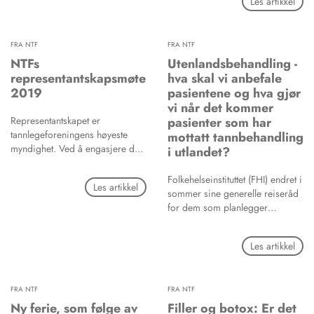
Les artikkel
kan en fagforening gjøre for
meg, og hvorfor skal jeg velge
NTF?
FRA NTF
FRA NTF
NTFs
Utenlandsbehandling -
representantskapsmøte
hva skal vi anbefale
2019
pasientene og hva gjør
vi når det kommer
Representantskapet er
pasienter som har
tannlegeforeningens høyeste
mottatt tannbehandling
myndighet. Ved å engasjere deg
i utlandet?
- gjennom din lokalforening
(spesialist- eller studentforening)
Folkehelseinstituttet (FHI) endret i
Les artikkel
eller ved å la deg velge som
sommer sine generelle reiseråd
representant - kan du være med
for dem som planlegger
påvirke hva som skal være NTFs
helsebehandling i utlandet. Det
politikk fremover og hvem som
klare rådet fra
Les artikkel
skal styre foreningen.
Folkehelseinstituttet er nå at man
skal unngå helsebehandling i
land utenfor Norge dersom du
FRA NTF
FRA NTF
kan få utført behandlingen her til
lands. Det er presisert at dette
Ny ferie, som følge av
Filler og botox: Er det