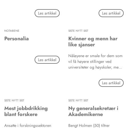
varighet som hos friske
personer.
Les artikkel
Les artikkel
NOTABENE
SISTE NYTT SIST
Personalia
Kvinner og menn har
like sjanser
Nåløyene er smale for dem som
Les artikkel
vil få høyere stillinger ved
universiteter og høyskoler, men
det er ikke kjønn som avgjør
hvem som kommer seg
Les artikkel
gjennom, viser ny rapport,
skriver forskerforum.no.
SISTE NYTT SIST
SISTE NYTT SIST
Mest jobbdrikking
Ny generalsekretær i
blant forskere
Akademikerne
Ansatte i forskningssektoren
Bengt Holmen (50) tiltrer