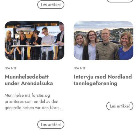
(TkMidt) og Sintef en nettbasert
mikrobenes avkom.
Les artikkel
med flest stemmer, mens
tjeneste for barn og
Miljøpartiet de grønne (ni
tannhelsepersonell. Prosjektet
prosent) er på tredjeplass i
mottok nylig sju millioner kroner
oppslutning blant
fra Forskningsrådet.
Akademikernes medlemmer.
FRA NTF
FRA NTF
Munnhelsedebatt
Intervju med Nordland
under Arendalsuka
tannlegeforening
Munnhelse må forstås og
prioriteres som en del av den
Les artikkel
generelle helsen var den klare
oppfordringen da
helsepolitikere fra Høyre og
Les artikkel
Arbeiderpartiet og
representanter for