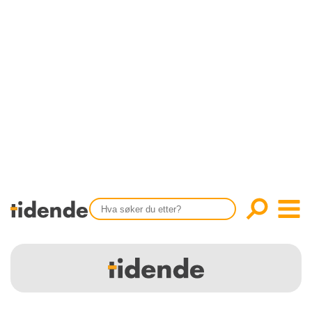
SISTE UTGAVE
KONTAKT
Tidligere utgaver
OM OSS
Årsindekser