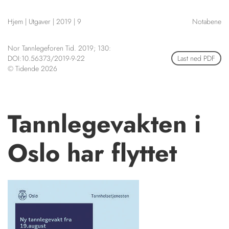
NETTBUTIKK
Hjem
|
Utgaver
|
2019
|
9
Notabene
HENVISNINGER
CONTENT IN ENGLISH
KURSKALENDER
Nor Tannlegeforen Tid. 2019; 130:
Scientific articles
STILLINGER
DOI:10.56373/2019-9-22
Last ned PDF
Publication and media
© Tidende 2026
KJØP & SALG
plan
The editorial board
ANNONSERING
About us
FOR FORFATTERE
Tannlegevakten i
Oslo har flyttet