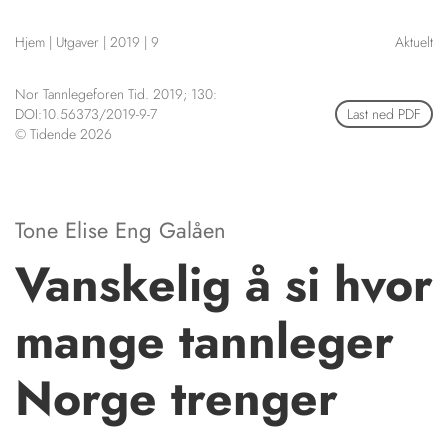
NETTBUTIKK
Hjem
|
Utgaver
|
2019
|
9
Aktuelt
HENVISNINGER
CONTENT IN ENGLISH
KURSKALENDER
Nor Tannlegeforen Tid. 2019; 130:
Scientific articles
STILLINGER
DOI:10.56373/2019-9-7
Last ned PDF
Publication and media
© Tidende 2026
KJØP & SALG
plan
The editorial board
ANNONSERING
About us
FOR FORFATTERE
Tone Elise Eng Galåen
Vanskelig å si hvor
mange tannleger
Norge trenger