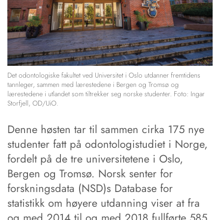
Det odontologiske fakultet ved Universitet i Oslo utdanner fremtidens
tannleger, sammen med lærestedene i Bergen og Tromsø og
lærestedene i utlandet som tiltrekker seg norske studenter. Foto: Ingar
Storfjell, OD/UiO.
Denne høsten tar til sammen cirka 175 nye
studenter fatt på odontologistudiet i Norge,
fordelt på de tre universitetene i Oslo,
Bergen og Tromsø. Norsk senter for
forskningsdata (NSD)s Database for
statistikk om høyere utdanning viser at fra
og med 2014 til og med 2018 fullførte 585