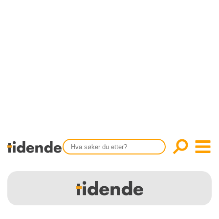
SISTE UTGAVE
KONTAKT
Tidligere utgaver
OM OSS
Årsindekser