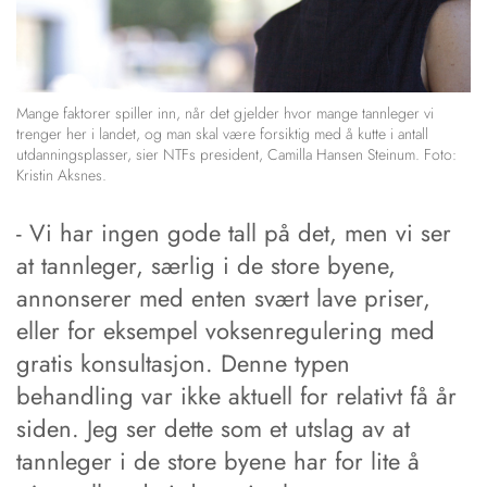
Mange faktorer spiller inn, når det gjelder hvor mange tannleger vi
trenger her i landet, og man skal være forsiktig med å kutte i antall
utdanningsplasser, sier NTFs president, Camilla Hansen Steinum. Foto:
Kristin Aksnes.
- Vi har ingen gode tall på det, men vi ser
at tannleger, særlig i de store byene,
annonserer med enten svært lave priser,
eller for eksempel voksenregulering med
gratis konsultasjon. Denne typen
behandling var ikke aktuell for relativt få år
siden. Jeg ser dette som et utslag av at
tannleger i de store byene har for lite å