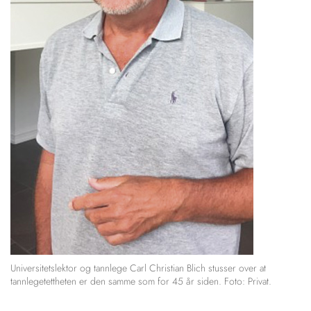
Universitetslektor og tannlege Carl Christian Blich stusser over at
tannlegetettheten er den samme som for 45 år siden. Foto: Privat.