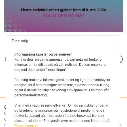
Dine valg:
Informasjonskapsler og personvern
Neste artikkel
For å gi deg relevante annonser på vårt nettsted bruker vi
informasjon fra ditt besøk på vårt nettsted. Du kan reservere
deg mot dette under "Innstillinger".
For øvrig bruker vi informasjonskapsler og lignende verktøy for
analyse, for å sammenligne nettlesere, tilpasse innhold til deg
og for å utvikle og tilby nødvendig funksjonalitet. Les mer i vår
personvernerklæring.
Vi er med i Fagpressen-nettverket. Om du samtykker under, vil
Den norske
Kontakt oss
du få relevante annonser på nettstedene til medlemmene i
tannlegeforenings Tidende
Tlf:
22 54 74 00
nettverket basert på informasjon fra dine besøk på tvers av
E-post:
Christiania Torv 5, 0158 Oslo
disse nettstedene. En oversikt over medlemmene finner du på
tidende@tannlegeforeningen.no
Postboks 2073 Vika, 0125
Fagpressen.no.