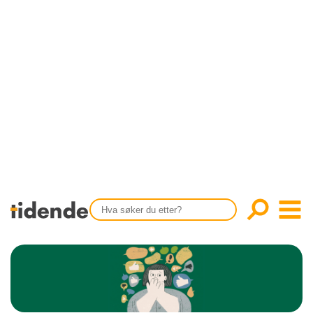
SISTE UTGAVE
KONTAKT
Tidligere utgaver
OM OSS
Årsindekser