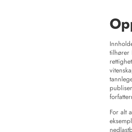
Opp
Innhold
tilhøre
rettighe
vitenska
tannleg
publise
forfatte
For alt 
eksempl
nedlast