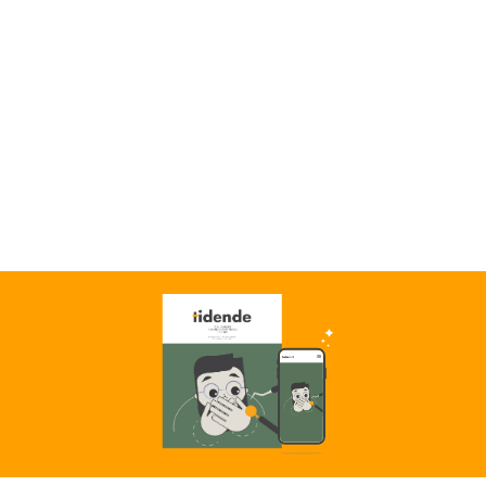
ALENDER
KONTAKT
NGER
OM OSS
 SALG
SERING
RFATTERE