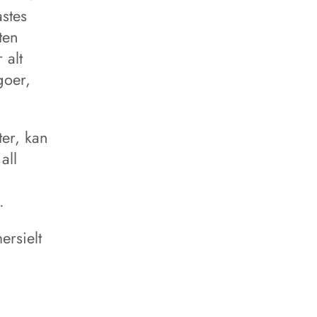
astes
ten
 alt
goer,
ter, kan
all
.
ersielt