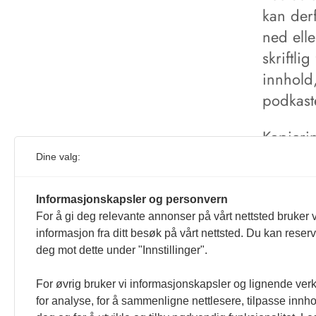
kan derf
ned ell
skriftli
innhold,
podkast
Kopierin
medføre 
Dine valg:
bruk, bl
språkmod
Informasjonskapsler og personvern
For å gi deg relevante annonser på vårt nettsted bruker v
Kun enke
informasjon fra ditt besøk på vårt nettsted. Du kan reser
deg mot dette under "Innstillinger".
bruk av
For øvrig bruker vi informasjonskapsler og lignende ver
for analyse, for å sammenligne nettlesere, tilpasse innhol