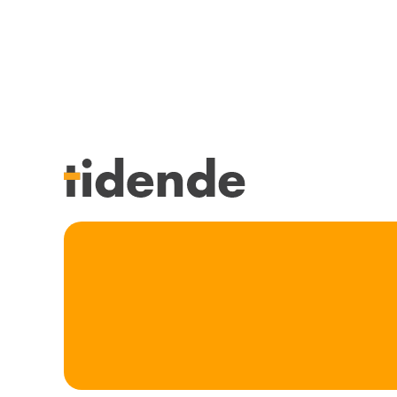
SISTE UTGAVE
KURSK
Tidligere utgaver
STILLI
Årsindekser
KJØP &
NETTBUTIKK
ANNON
HENVISNINGER
FOR FO