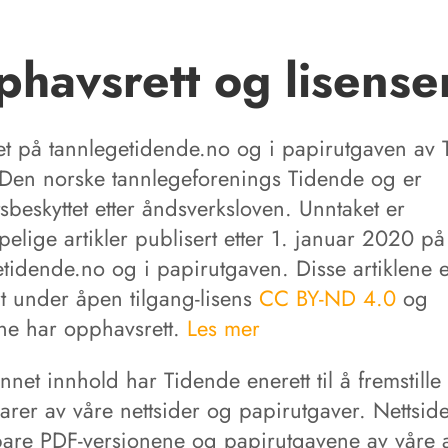
havsrett og lisense
et på tannlegetidende.no og i papirutgaven av
r Den norske tannlegeforenings Tidende og er
tsbeskyttet etter åndsverksloven. Unntaket er
pelige artikler publisert etter 1. januar 2020 på
etidende.no og i papirutgaven. Disse artiklene 
rt under åpen tilgang-lisens
CC BY-ND 4.0
og
rne har opphavsrett.
Les mer
annet innhold har Tidende enerett til å fremstille
arer av våre nettsider og papirutgaver. Nettsid
bare PDF-versjonene og papirutgavene av våre ar