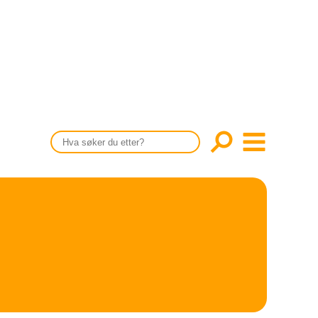
CONTENT IN ENGLISH
Scientific articles
Publication and media plan
The editorial board
About us