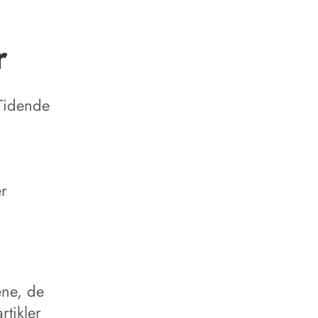
r
 Tidende
er
ene, de
tikler