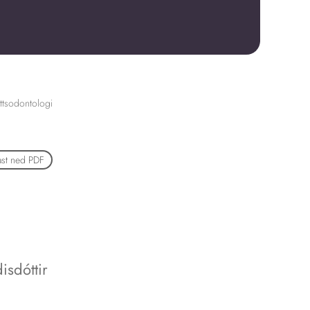
ttsodontologi
ast ned PDF
isdóttir