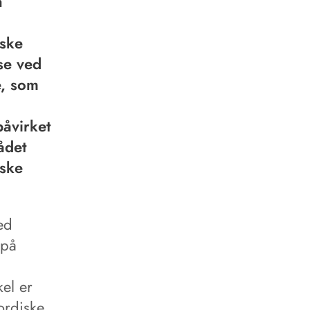
a
iske
se ved
e, som
påvirket
ådet
iske
ed
 på
kel er
ordiske