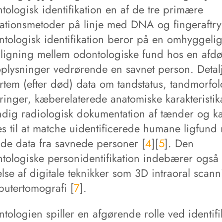
tologisk identifikation en af de tre primære
ikationsmetoder på linje med DNA og fingeraftry
ntologisk identifikation beror på en omhyggeli
igning mellem odontologiske fund hos en afd
oplysninger vedrørende en savnet person. Detal
rtem (efter død) data om tandstatus, tandmorfol
eringer, kæberelaterede anatomiske karakteristi
ndig radiologisk dokumentation af tænder og 
s til at matche uidentificerede humane ligfund
nde data fra savnede personer [
4
][
5
]. Den
ntologiske personidentifikation indebærer også
se af digitale teknikker som 3D intraoral scann
utertomografi [
7
].
tologien spiller en afgørende rolle ved identifi