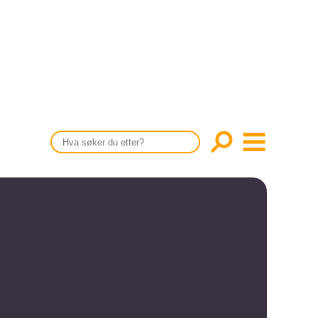
CONTENT IN ENGLISH
Scientific articles
Publication and media plan
The editorial board
About us