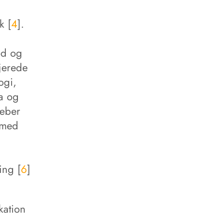
k [
4
].
g
ød og
jerede
ogi,
ka og
kæber
 med
ing [
6
]
kation