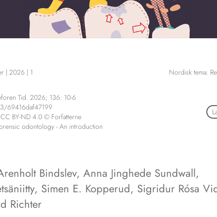
er
|
2026
|
1
Nordisk tema: Re
foren Tid. 2026; 136: 10-6
73/69416daf47199
L
 CC BY-ND 4.0 © Forfatterne
orensic odontology - An introduction
Arenholt Bindslev
,
Anna Jinghede Sundwall
,
säniitty
,
Simen E. Kopperud
,
Sigridur Rósa Vid
d Richter