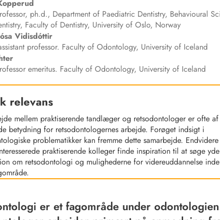
Kopperud
rofessor, ph.d., Department of Paediatric Dentistry, Behavioural S
ntistry, Faculty of Dentistry, University of Oslo, Norway
Rósa
Vidisdóttir
ssistant professor. Faculty of Odontology, University of Iceland
hter
rofessor emeritus. Faculty of Odontology, University of Iceland
sk relevans
jde mellem praktiserende tandlæger og retsodontologer er ofte af
e betydning for retsodontologernes arbejde. Forøget indsigt i
ntologiske problematikker kan fremme dette samarbejde. Endvidere
interesserede praktiserende kolleger finde inspiration til at søge yde
tion om retsodontologi og mulighederne for videreuddannelse inde
agområde.
ntologi er et fagområde under odontologien