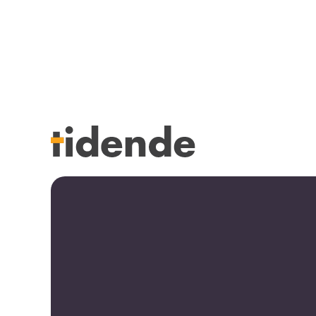
SISTE UTGAVE
KURSK
Tidligere utgaver
STILLI
Årsindekser
KJØP &
NETTBUTIKK
ANNON
HENVISNINGER
FOR FO