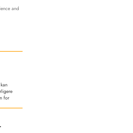
cience and
 kan
rligere
n for
.