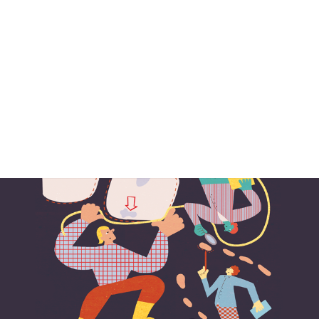
ALENDER
KONTAKT
NGER
OM OSS
 SALG
SERING
RFATTERE