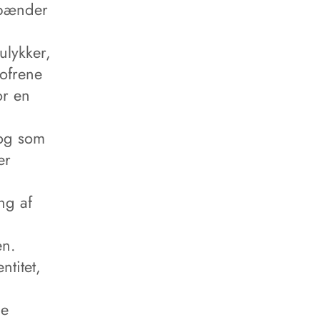
spænder
ulykker,
 ofrene
or en
 og som
er
ng af
en.
ntitet,
ge