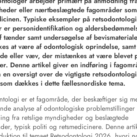
ntologer arbejder primært på anmodning fr
heder eller nærtbeslægtede fagområder som
icinen. Typiske eksempler på retsodontolog
 er personidentifikation og aldersbedømmel
f tænder samt undersøgelse af bevismaterial
es at være af odontologisk oprindelse, samt
de eller væv, der mistænkes at være blevet 
er. Denne artikel giver en indføring i fagomr
en oversigt over de vigtigste retsodontolog
som dækkes i dette fællesnordiske tema.
ntologi er et fagområde, der beskæftiger sig m
nde analyse af odontologiske problemstillinger
ng fra retslige myndigheder og beslægtede
er, typisk politi og retsmedicinere. Denne arti
duktion til temaet Retsodontologi 2026, hvori n