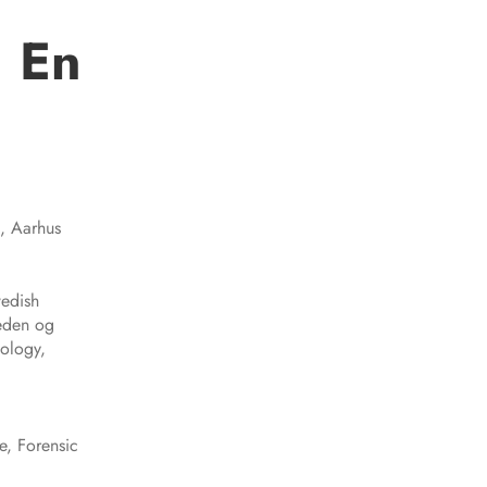
– En
n, Aarhus
wedish
weden og
hology,
e, Forensic