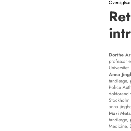
Oversigtsar
Ret
int
Dorthe Ar
professor e
Universitet
Anna Jing
tandlæge, 
Police Aut
doktorand s
Stockholm
anna.jingh
Mari
Metsä
tandlæge, p
Medicine, 