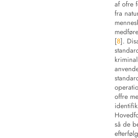
af ofre 
fra nat
mennesk
medfører
[
8
]. Dis
standard
krimina
anvende
standard
operatio
offre me
identif
Hovedfor
så de b
efterfø