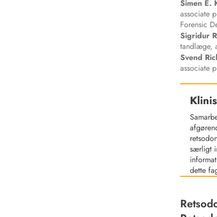
Simen E.
associate p
Forensic De
Sigridur 
tandlæge, a
Svend
Ric
associate p
Klini
Samarbe
afgørend
retsodo
særligt 
informa
dette f
Retsodo