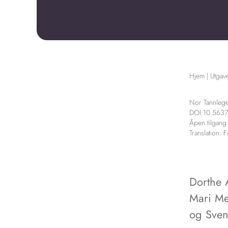
Hjem
|
Utgav
Nor Tannlege
DOI:10.563
Åpen tilgang
Translation:
F
Dorthe 
Mari Met
og
Sven