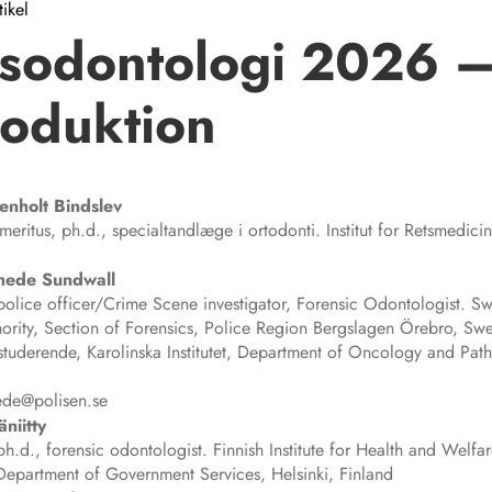
tikel
sodontologi 2026 
roduktion
enholt
Bindslev
meritus, ph.d., specialtandlæge i ortodonti. Institut for Retsmedici
hede
Sundwall
police officer/Crime Scene investigator, Forensic Odontologist. S
hority, Section of Forensics, Police Region Bergslagen Örebro, S
tuderende, Karolinska Institutet, Department of Oncology and Pat
ede@polisen.se
niitty
h.d., forensic odontologist. Finnish Institute for Health and Welfar
Department of Government Services, Helsinki, Finland