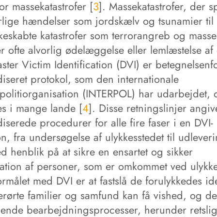
for massekatastrofer [
3
]. Massekatastrofer, der 
urlige hændelser som jordskælv og tsunamier til
eskabte katastrofer som terrorangreb og masse
 ofte alvorlig ødelæggelse eller lemlæstelse af
aster Victim Identification (DVI) er betegnelsenf
iseret protokol, som den internationale
lpolitiorganisation (INTERPOL) har udarbejdet,
s i mange lande [
4
]. Disse retningslinjer angiv
iserede procedurer for alle fire faser i en DVI-
n, fra undersøgelse af ulykkesstedet til udleveri
d henblik på at sikre en ensartet og sikker
ikation af personer, som er omkommet ved ulykk
målet med DVI er at fastslå de forulykkedes ide
erørte familier og samfund kan få vished, og de
lgende bearbejdningsprocesser, herunder retsli