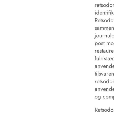
retsodon
identif
Retsodo
sammenl
journal
post mo
restaur
fuldstæ
anvende
tilsvare
retsodo
anvendel
og comp
Retsodon