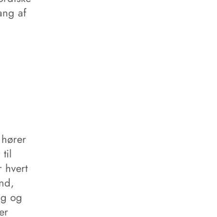
ang af
 hører
til
r hvert
nd,
ng og
er