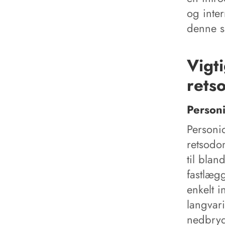
og inte
denne s
Vigt
rets
Personi
Personi
retsodo
til blan
fastlægg
enkelt 
langvari
nedbryd