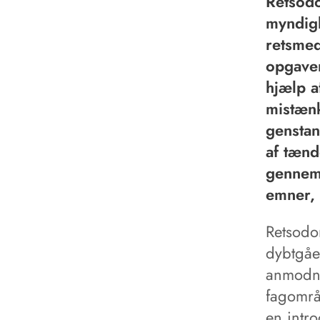
Retsodo
myndig
retsmed
opgaver
hjælp a
mistænk
genstan
af tænd
gennem 
emner, 
Retsodo
dybtgåe
anmodni
fagområd
en intro