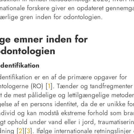
rnationale forskere giver en opdateret gennemg
ærlige gren inden for odontologien.
ige emner inden for
odontologien
dentifikation
dentifikation er en af de primære opgaver for
ntologerne (RO) [
1
]. Tænder og tandfregmenter
dt de mest pålidelige og lettilgængelige metoder 
else af en persons identitet, da de er unikke fo
individ og kan modstå ekstreme forhold som bra
gt ophold under vand eller i jord, traumatiseri
ning [
2
][
3
]. Ifølge internationale retningslinjer 