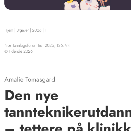
NETTBUTIKK
HENVISNINGER
KURSKALENDER
CONTENT IN ENG
Hjem
|
Utgaver
|
2026
|
1
STILLINGER
Scientific articles
KJØP & SALG
Publication and medi
Nor Tannlegeforen Tid. 2026; 136: 94
The editorial board
ANNONSERING
© Tidende 2026
About us
FOR FORFATTERE
Amalie Tomasgard
Den nye
tannteknikerutdan
– tettere på klinik