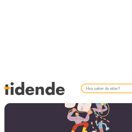
SISTE UTGAVE
KONTAKT
Tidligere utgaver
OM OSS
Årsindekser