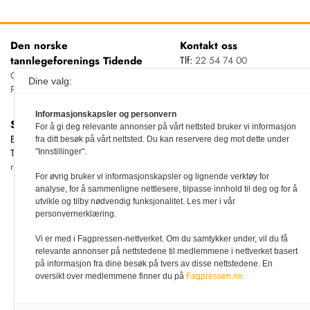
Den norske
Kontakt oss
tannlegeforenings Tidende
Tlf:
22 54 74 00
E-post:
Christiania Torv 5, 0158 Oslo
Dine valg:
tidende@tannlegeforeningen.no
Postboks 2073 Vika, 0125 OSLO
Informasjonskapsler og personvern
Sjefredaktør
For å gi deg relevante annonser på vårt nettsted bruker vi informasjon
Ellen Beate Dyvi
fra ditt besøk på vårt nettsted. Du kan reservere deg mot dette under
Tidende redigeres etter
"Innstillinger".
redaktørplakaten
For øvrig bruker vi informasjonskapsler og lignende verktøy for
analyse, for å sammenligne nettlesere, tilpasse innhold til deg og for å
utvikle og tilby nødvendig funksjonalitet. Les mer i vår
personvernerklæring.
Vi er med i Fagpressen-nettverket. Om du samtykker under, vil du få
relevante annonser på nettstedene til medlemmene i nettverket basert
på informasjon fra dine besøk på tvers av disse nettstedene. En
oversikt over medlemmene finner du på
Fagpressen.no.