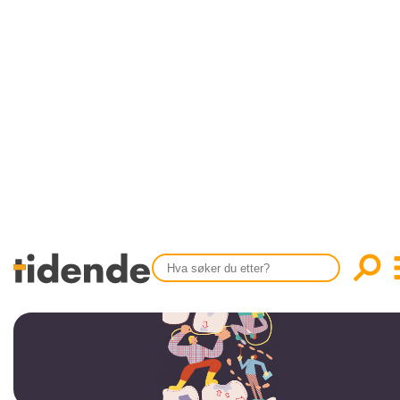
SISTE UTGAVE
KONTAKT
Tidligere utgaver
OM OSS
Årsindekser