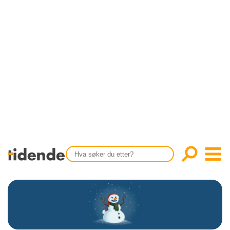
SISTE UTGAVE
KONTAKT
Tidligere utgaver
OM OSS
Årsindekser