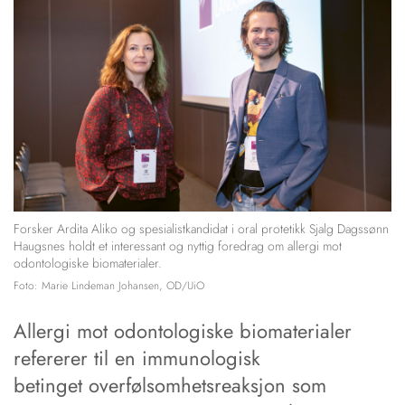
Forsker Ardita Aliko og spesialistkandidat i oral protetikk Sjalg Dagssønn
Haugsnes holdt et interessant og nyttig foredrag om allergi mot
odontologiske biomaterialer.
Foto: Marie Lindeman Johansen, OD/UiO
Allergi mot odontologiske biomaterialer
refererer til en immunologisk
betinget overfølsomhetsreaksjon som