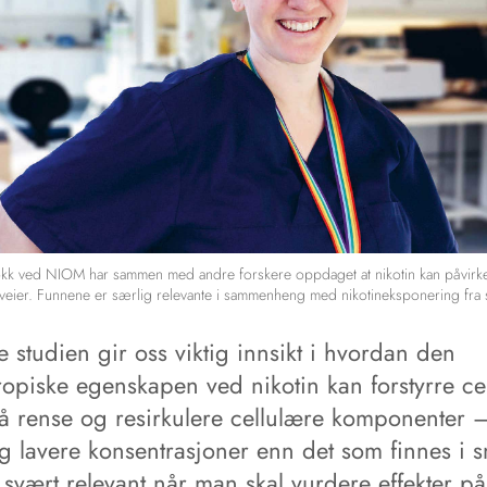
økk ved NIOM har sammen med andre forskere oppdaget at nikotin kan påvirk
veier. Funnene er særlig relevante i sammenheng med nikotineksponering fra 
 studien gir oss viktig innsikt i hvordan den
ropiske egenskapen ved nikotin kan forstyrre ce
l å rense og resirkulere cellulære komponenter 
g lavere konsentrasjoner enn det som finnes i s
 svært relevant når man skal vurdere effekter på