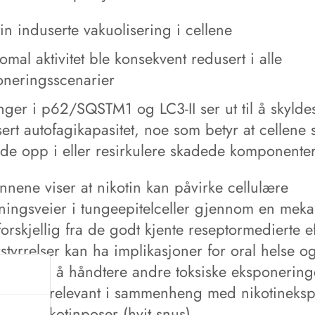
in induserte vakuolisering i cellene
omal aktivitet ble konsekvent redusert i alle
oneringsscenarier
ger i p62/SQSTM1 og LC3‑II ser ut til å skylde
ert autofagikapasitet, noe som betyr at cellene 
de opp i eller resirkulere skadede komponente
nnene viser at nikotin kan påvirke cellulære
ningsveier i tungeepitelceller gjennom en mek
orskjellig fra de godt kjente reseptormedierte e
rstyrrelser kan ha implikasjoner for oral helse o
 evne til å håndtere andre toksiske eksponering
r særlig relevant i sammenheng med nikotineks
 eller nikotinposer (hvit snus).