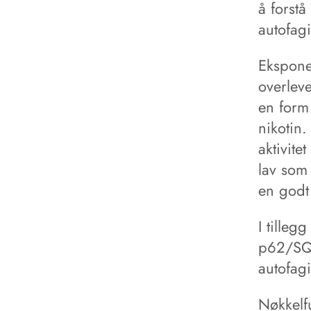
å forstå
autofag
Eksponer
overleve
en form 
nikotin.
aktivite
lav som
en godt
I tilleg
p62/SQS
autofagi
Nøkkelfu