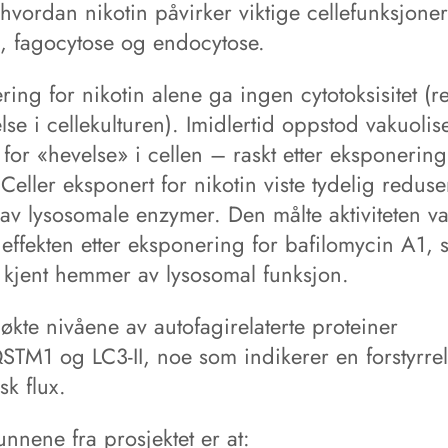
 hvordan nikotin påvirker viktige cellefunksjone
i, fagocytose og endocytose.
ing for nikotin alene ga ingen cytotoksisitet (r
lse i cellekulturen). Imidlertid oppstod vakuoli
for «hevelse» i cellen – raskt etter eksponering
 Celler eksponert for nikotin viste tydelig reduse
t av lysosomale enzymer. Den målte aktiviteten va
 effekten etter eksponering for bafilomycin A1, 
 kjent hemmer av lysosomal funksjon.
g økte nivåene av autofagirelaterte proteiner
TM1 og LC3‑II, noe som indikerer en forstyrrel
sk flux.
nnene fra prosjektet er at: