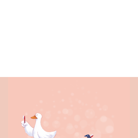
ALENDER
KONTAKT
NGER
OM OSS
 SALG
SERING
RFATTERE