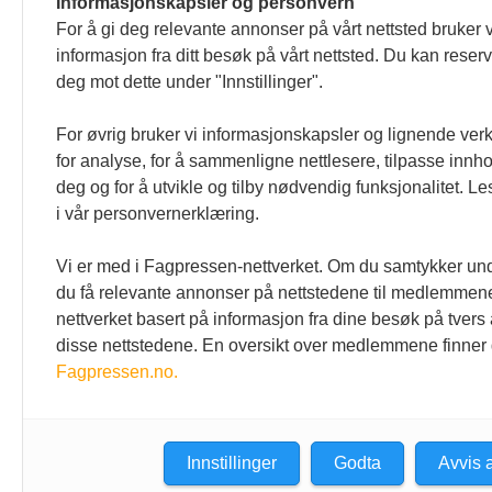
Informasjonskapsler og personvern
For å gi deg relevante annonser på vårt nettsted bruker v
informasjon fra ditt besøk på vårt nettsted. Du kan reser
deg mot dette under "Innstillinger".
For øvrig bruker vi informasjonskapsler og lignende ver
for analyse, for å sammenligne nettlesere, tilpasse innhol
deg og for å utvikle og tilby nødvendig funksjonalitet. L
i vår personvernerklæring.
Vi er med i Fagpressen-nettverket. Om du samtykker unde
du få relevante annonser på nettstedene til medlemmene
nettverket basert på informasjon fra dine besøk på tvers
disse nettstedene. En oversikt over medlemmene finner
Fagpressen.no.
Den norske tannlegeforenings
Kontakt o
Tidende
Tlf:
22 54 
E-post:
tid
Christiania Torv 5, 0158 Oslo
Innstillinger
Godta
Avvis a
Postboks 2073 Vika, 0125 OSLO