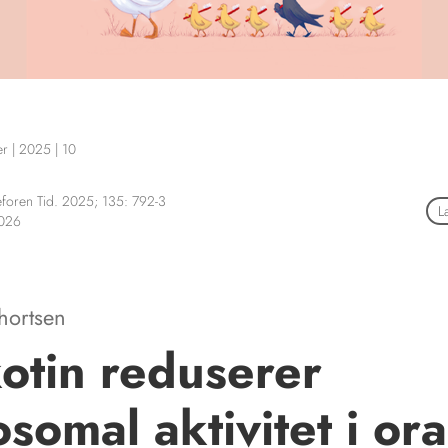
er
|
2025
|
10
foren Tid. 2025; 135: 792-3
L
2026
hortsen
otin reduserer
osomal aktivitet i ora