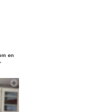
 om en
r