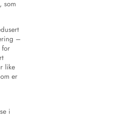
r, som
edusert
sering –
 for
rt
r like
som er
se i