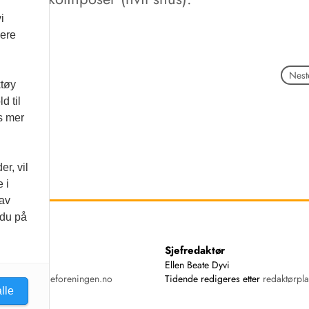
i
vere
Neste
ktøy
d til
es mer
r, vil
 i
 av
 du på
ss
Sjefredaktør
74 00
Ellen Beate Dyvi
ende@tannlegeforeningen.no
Tidende redigeres etter
redaktørpla
lle