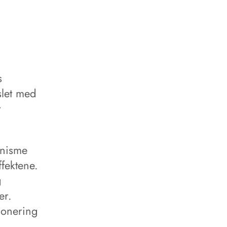
s
slet med
r
anisme
ffektene.
g
er.
ponering