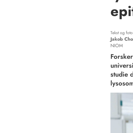
epi
Tekst og foto
Jakob
Cho
NIOM
Forsker
univers
studie 
lysosom