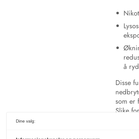
Nikot
Lysos
eksp
Øknin
redus
å ryd
Disse fu
nedbryt
som er f
Slike fo
cellenes
Dine valg:
Dette e
fra snus