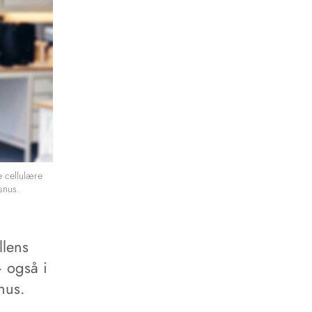
e cellulære
snus.
llens
– også i
nus.