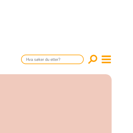
CONTENT IN ENGLISH
Scientific articles
Publication and media plan
The editorial board
About us