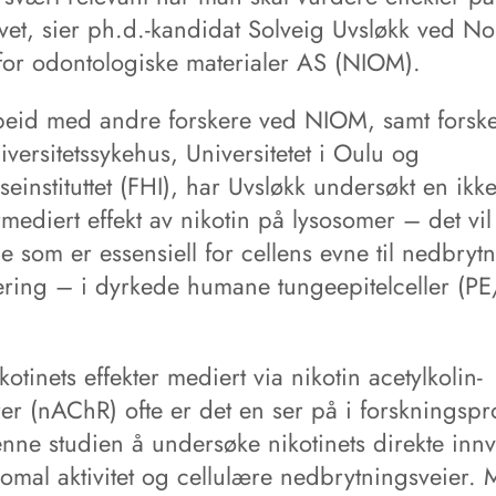
et, sier ph.d.-kandidat Solveig Uvsløkk ved No
t for odontologiske materialer AS (NIOM).
beid med andre forskere ved NIOM, samt forske
versitetssykehus, Universitetet i Oulu og
seinstituttet (FHI), har Uvsløkk undersøkt en ikke
mediert effekt av nikotin på lysosomer – det vil
e som er essensiell for cellens evne til nedbryt
lering – i dyrkede humane tungeepitelceller (P
otinets effekter mediert via nikotin acetylkolin-
er (nAChR) ofte er det en ser på i forskningspro
enne studien å undersøke nikotinets direkte inn
omal aktivitet og cellulære nedbrytningsveier. 