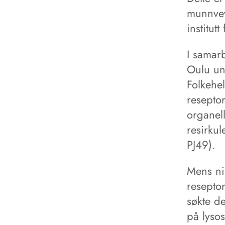
munnvev
institut
I samar
Oulu uni
Folkehel
reseptor
organell
resirku
PJ49).
Mens nik
reseptor
søkte d
på lysos