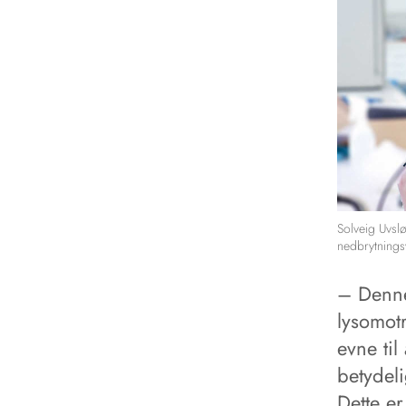
Solveig Uvsl
nedbrytnings
– Denne
lysomot
evne ti
betydeli
Dette er