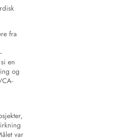
rdisk
re fra
-
 si en
ning og
E/CA-
sjekter,
virkning
Målet var