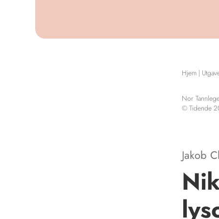
Hjem
|
Utgav
Nor Tannlege
© Tidende 
Jakob C
Nik
lys