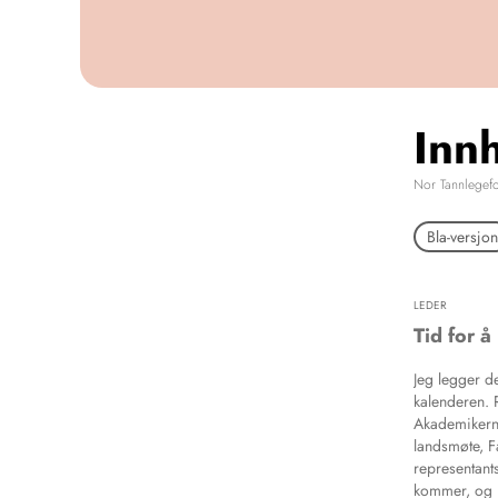
Inn
Nor Tannlegef
Bla-versjon
LEDER
Tid for å
Jeg legger de
kalenderen. 
Akademikern
landsmøte, 
representant
kommer, og n