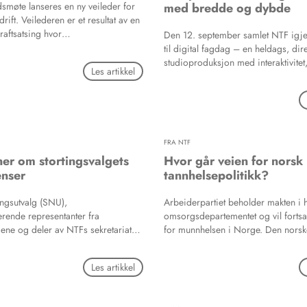
smøte lanseres en ny veileder for
med bredde og dybde
drift. Veilederen er et resultat av en
raftsatsing hvor
Den 12. september samlet NTF igje
reningene innen tannhelse,
til digital fagdag – en heldags, dir
 representanter for
studioproduksjon med interaktivitet
Les artikkel
ene, private virksomheter og
kommentarer og spørsmål fra deltak
e har gått sammen. Verktøyet skal
program favnet bredt, fra forebyg
lere for tannklinikker å ta
moderne kariesbehandling til avans
e valg i hverdagen. Vi har spurt
komposittrestaureringer og kliniske
rene om arbeidet med veilederen,
bød på engasjerende foredrag, pa
annhelsetjenesten kan bidra i det
FRA NTF
og praktiske kasus - alt med høy kli
t.
ner om stortingsvalgets
Hvor går veien for norsk
nser
tannhelsepolitikk?
ingsutvalg (SNU),
Arbeiderpartiet beholder makten i 
erende representanter fra
omsorgsdepartementet og vil fortsa
gene og deler av NTFs sekretariat
for munnhelsen i Norge. Den norsk
il Næringspolitisk forum (NPF) over
tannlegeforening gratulerer med va
hotell The Hub i Oslo. Diskusjoner
undres: Hva nå med tannhelsepolit
Les artikkel
valgets konsekvenser for
Hvilken politikk kan de røde og gr
nesten, behovet for egen
enes om? Har de et felles mål?
kk, og viktige vilkår som