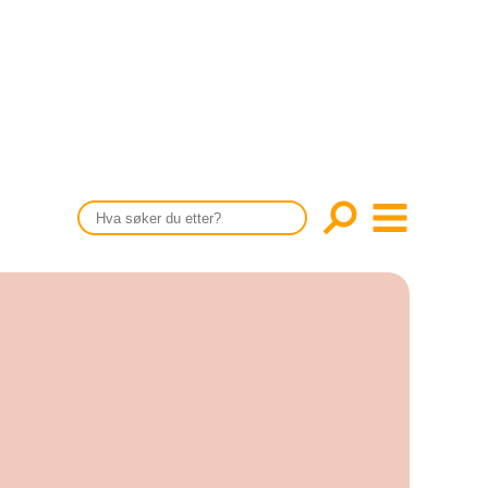
CONTENT IN ENGLISH
Scientific articles
Publication and media plan
The editorial board
About us