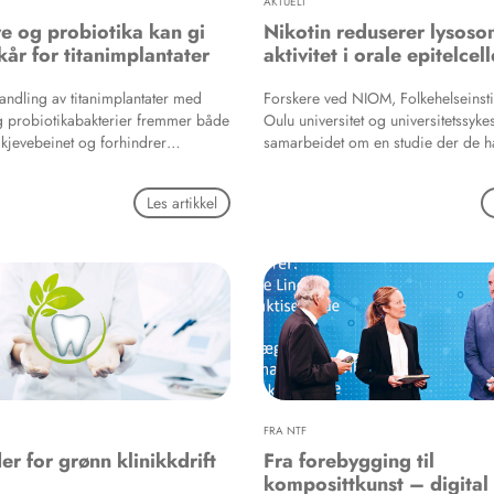
AKTUELT
re og probiotika kan gi
Nikotin reduserer lysoso
kår for titanimplantater
aktivitet i orale epitelcell
andling av titanimplantater med
Forskere ved NIOM, Folkehelseinstit
g probiotikabakterier fremmer både
Oulu universitet og universitetssyke
 kjevebeinet og forhindrer
samarbeidet om en studie der de h
ep i munnen. Det kan bedre
hvordan nikotin påvirker lysosomer
et vellykket resultat ved innsetting av
i tungeepitelceller.
Les artikkel
.
FRA NTF
er for grønn klinikkdrift
Fra forebygging til
komposittkunst – digital