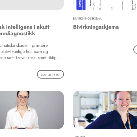
ndlæge som alle andre patienter, er
som tandlæge at have kendskab til
tgruppe.
BIVIRKNINGSSKJEMA
k intelligens i akutt
Bivirkningsskjema
mediagnostikk
aumatiske skader i primære
relativt vanlige hos barn og
e som krever rask, samt riktig
Samtidig er tilgang til akutt
lp ofte begrenset i spredtbygde
Les artikkel
ved ekstremvær og rasisolasjon.