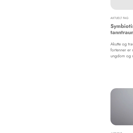
tandpleje/ta
det vigtigt 
denne patien
AKTUELT FAG
Symbiotis
tanntrau
Akutte og tr
fortenner er 
ungdom og no
diagnostikk. 
tannhelsehje
strøk, samt 