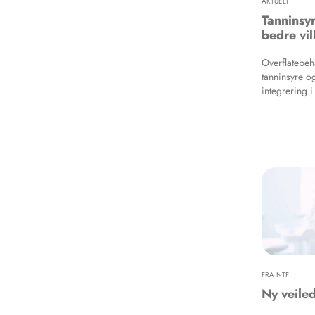
AKTUELT
Tanninsy
bedre vil
Overflatebeh
tanninsyre o
integrering i
bakterieangr
vilkårene for 
titanimplantat
FRA NTF
Ny veiled