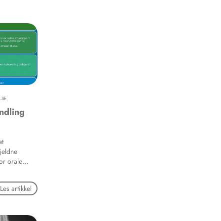
ter med
LSE
ndling
et
jeldne
or orale
rer
Les artikkel
erer som
de
kke mottar
n ha negativ