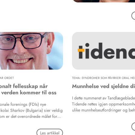
AR ORDET
TEMA: SYNDROMER SOM PÅVIRKER ORAL HE
onalt fellesskap når
Munnhelse ved sjeldne d
v verden kommer til oss
I dette nummeret av Tandlægeblad
Tidende rettes igjen oppmerksomh
jonale forenings (FDIs) nye
ulike munnhelseutfordringer og be
kolai Sharkov (Bulgaria) sier veldig
disse ved sjeldne diagnoser. Artik
som er det overordnede målet for
publiseres i denne utgaven omhand
ningene verden over: Optimal
diagnoser som i særlig grad ramme
r alle – ingen skal overses. Han
Les artikkel
munnhule og tennenes hårdvev, samt
idig at dette er et utfordrende