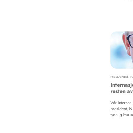
PRESIDENTEN H
Internasj
resten a
Vår internas
president, Ni
tydelig hva 
tannlegefore
munnhelse fo
påpeker samt