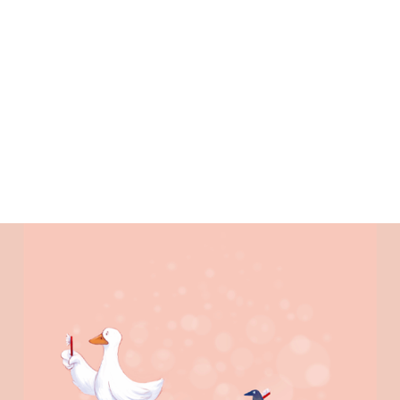
ALENDER
KONTAKT
NGER
OM OSS
 SALG
SERING
RFATTERE