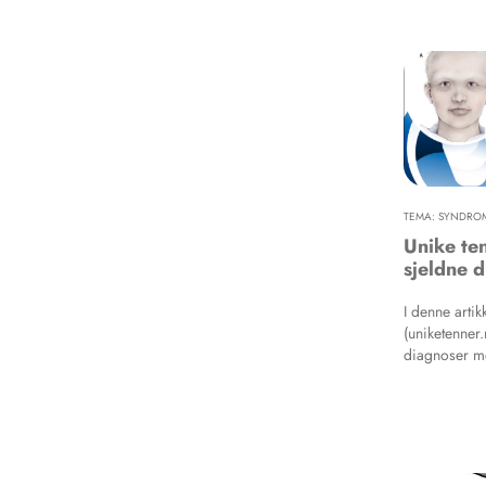
arbeid. Mun
av mennesker
stor ulikhet 
forskjeller 
feildistribu
og av bærekr
miljøforandr
TEMA: SYNDROM
Unike te
sjeldne 
I denne arti
(uniketenner.
diagnoser m
estimeres det
mennesker ha
flere lever 
Mange sjeldn
eller systemi
tilpasninger