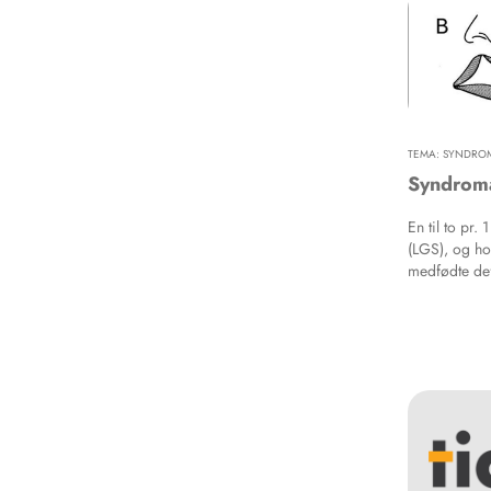
er utviklet f
med disse pe
kjent sjelde
funn uten kje
TEMA: SYNDROM
Syndroma
En til to pr.
(LGS), og hos
medfødte def
med LGS opt
syndrom. De
syndromal L
måde som ho
har dog en 
skal behandl
behandlings
patienter me
syndromal LG
kontrol og 