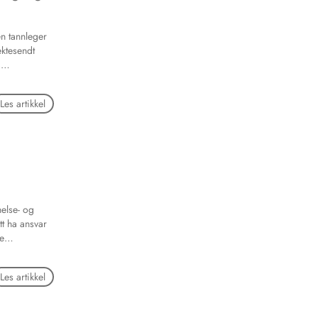
n tannleger
ektesendt
,
erne. Årets
ging og
Les artikkel
erte
 tips. Dagen
neldiskusjon
nisk relevans.
helse- og
tt ha ansvar
e
lget, men
ikken?
Les artikkel
ønne partiene