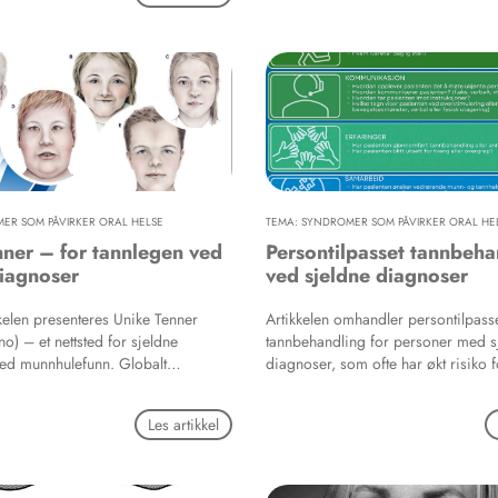
aspekter ved behandling av pasien
nhulesykdommer rammer millioner
sjeldne diagnoser.
 i hele verden samtidig som vi har
mellom og innad i nasjoner, store
i arbeidsstokken med betydelig
ering og en betydelig påvirkning på
aftsutfordringer og
inger.
ER SOM PÅVIRKER ORAL HELSE
TEMA: SYNDROMER SOM PÅVIRKER ORAL HE
nner – for tannlegen ved
Persontilpasset tannbeha
diagnoser
ved sjeldne diagnoser
kkelen presenteres Unike Tenner
Artikkelen omhandler persontilpass
no) – et nettsted for sjeldne
tannbehandling for personer med s
ed munnhulefunn. Globalt
diagnoser, som ofte har økt risiko f
 at opptil en halv milliard
helseproblemer og kan ha ulike
r en sjelden diagnose, og stadig
funksjonsnedsettelser som komplise
Les artikkel
lengre enn tidligere med diagnosen.
munnhygiene og behandling. Barri
e diagnoser har funn i munnhulen,
tannbehandlingsangst og manglen
ske tilstander som krever
tilrettelegging bidrar til at mange i
 ved tannbehandling. Unike Tenner
nødvendig behandling, noe som ka