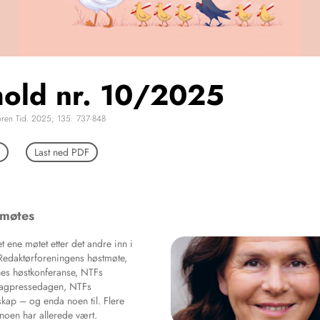
hold nr. 10/2025
oren Tid. 2025; 135: 737-848
Last ned PDF
 møtes
t ene møtet etter det andre inn i
Redaktørforeningens høstmøte,
es høstkonferanse, NTFs
Fagpressedagen, NTFs
skap – og enda noen til. Flere
oen har allerede vært.