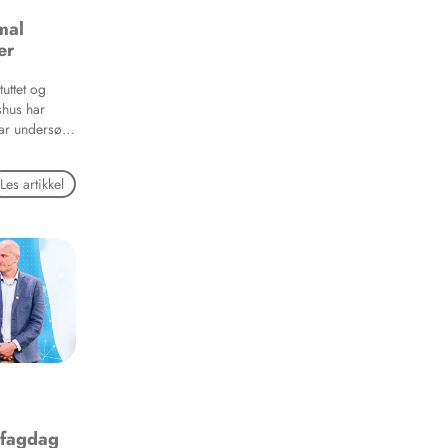
mal
er
uttet og
shus har
ar undersøkt
 og autofagi
Les artikkel
 fagdag