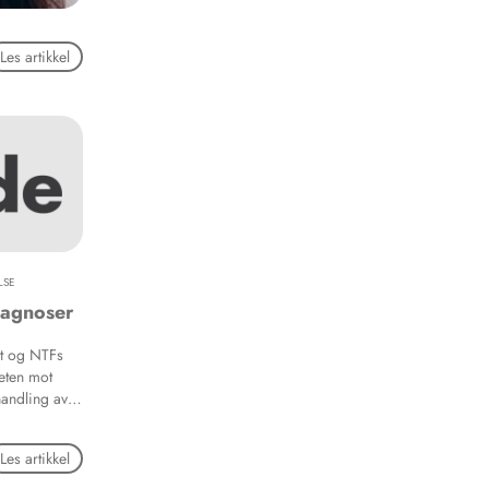
Les artikkel
LSE
iagnoser
et og NTFs
eten mot
handling av
lene som
ler
Les artikkel
r kraniet,
 protetiske