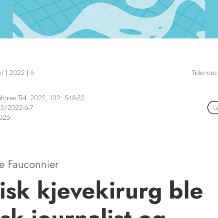
er
|
2022
|
6
Tidendes
foren Tid. 2022; 132: 548-53
3/2022-6-7
L
2026
e Fauconnier
isk kjevekirurg ble