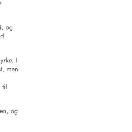
a
i, og
rdi
yrke. I
st, men
til
ken, og