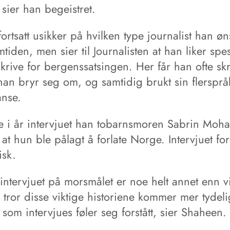
 sier han begeistret.
ortsatt usikker på hvilken type journalist han øn
emtiden, men sier til Journalisten at han liker spes
krive for bergenssatsingen. Her får han ofte sk
han bryr seg om, og samtidig brukt sin flersprå
nse.
re i år intervjuet han tobarnsmoren Sabrin Mo
r at hun ble pålagt å forlate Norge. Intervjuet fo
isk.
intervjuet på morsmålet er noe helt annet enn v
g tror disse viktige historiene kommer mer tydel
som intervjues føler seg forstått, sier Shaheen.