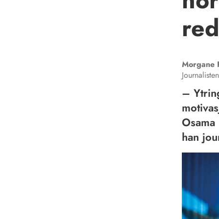
nor
red
Morgane
Journalisten
– Ytrin
motivas
Osama S
han jou