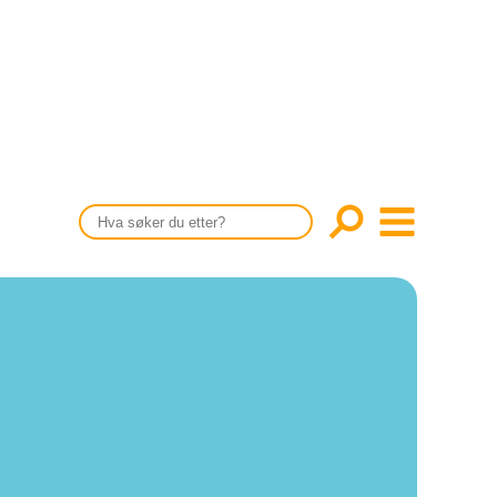
CONTENT IN ENGLISH
Scientific articles
Publication and media plan
The editorial board
About us