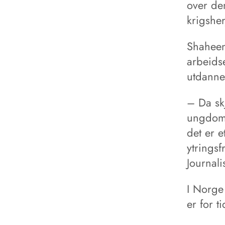
over den
krigsher
Shaheen
arbeidse
utdannel
– Da skj
ungdoms
det er e
ytringsf
Journali
I Norge 
er for t