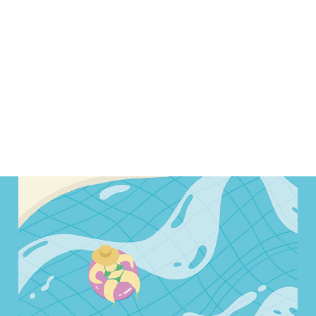
ALENDER
KONTAKT
NGER
OM OSS
 SALG
SERING
RFATTERE