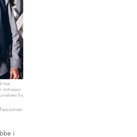
så mye
or motivasjon
urnalisten fra
Fauconnier.
obbe i