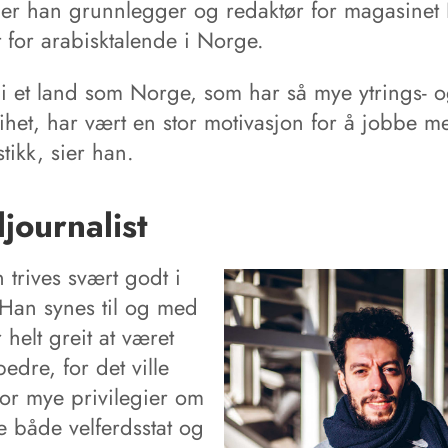
gg er han grunnlegger og redaktør for magasinet
ft for arabisktalende i Norge.
i et land som Norge, som har så mye ytrings- 
ihet, har vært en stor motivasjon for å jobbe m
stikk, sier han.
journalist
 trives svært godt i
Han synes til og med
r helt greit at været
bedre, for det ville
for mye privilegier om
e både velferdsstat og