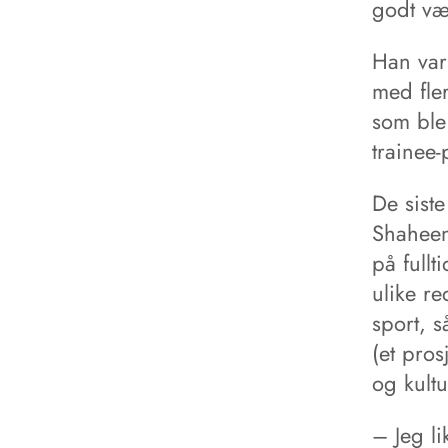
godt væ
Han var 
med fle
som ble 
trainee
De sist
Shaheen
på fullt
ulike re
sport, 
(et pros
og kultu
– Jeg l