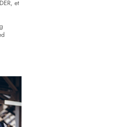
 DER, et
og
ed