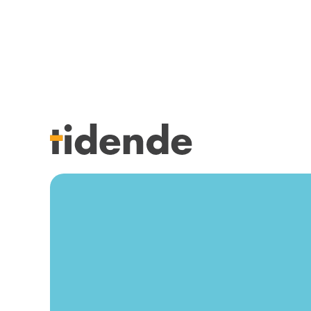
SISTE UTGAVE
KURSK
Tidligere utgaver
STILLI
Årsindekser
KJØP &
NETTBUTIKK
ANNON
HENVISNINGER
FOR FO