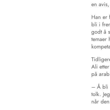
en avis,
Han er f
bli i fr
godt å s
temaer 
kompeta
Tidlige
Ali ette
på arab
– Å bli 
tolk. Je
når den 