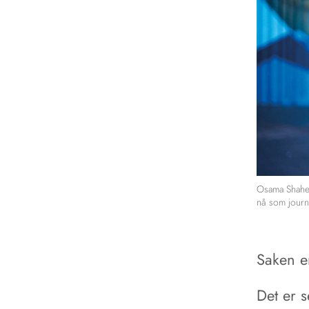
Osama Shahee
nå som journa
Saken er
Det er 