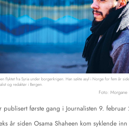
n flyktet fra Syria under borgerkrigen. Han søkte asyl i Norge for fem år si
list og redaktør i Bergen.
Foto: Morgane 
 publisert første gang i Journalisten 9. februa
seks år siden Osama Shaheen kom syklende inn 