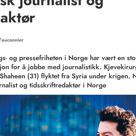
sk journalist og
aktør
Fauconnier
gs- og pressefriheten i Norge har vært en sto
jon for å jobbe med journalistikk. Kjevekiru
haheen (31) flyktet fra Syria under krigen. 
rnalist og tidsskriftredaktør i Norge