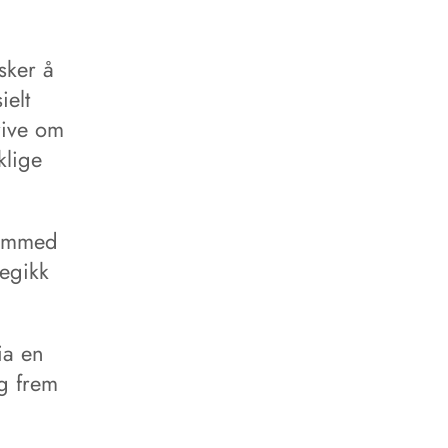
sker å
ielt
rive om
klige
hammed
regikk
ia en
ig frem