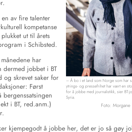
r.
en av fire talenter
rkulturell kompetanse
plukket ut til årets
-program i Schibsted.
e månedene har
 dermed jobbet i BT
id og skrevet saker for
– Å bo i et land som Norge som har 
daksjoner: Først
ytrings- og pressefrihet har vært en st
for å jobbe med journalistikk, sier BT-jo
så bergenssatsingen
Syria.
jekt i BT, red.anm.)
Foto: Morgane 
r.
iker kjempegodt å jobbe her, det er jo så gøy j