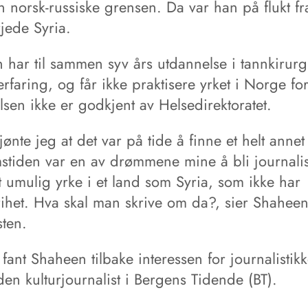
 norsk-russiske grensen. Da var han på flukt fr
jede Syria.
 har til sammen syv års utdannelse i tannkirurg
rfaring, og får ikke praktisere yrket i Norge fo
sen ikke er godkjent av Helsedirektoratet.
ønte jeg at det var på tide å finne et helt annet 
tiden var en av drømmene mine å bli journali
t umulig yrke i et land som Syria, som ikke har
rihet. Hva skal man skrive om da?, sier Shaheen 
sten.
fant Shaheen tilbake interessen for journalistik
iden kulturjournalist i Bergens Tidende (BT).