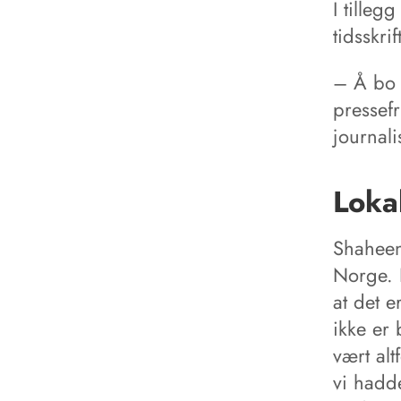
I tille
tidsskri
– Å bo 
pressefr
journali
Lokal
Shaheen
Norge. 
at det e
ikke er 
vært alt
vi hadd