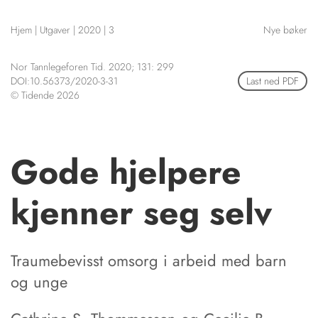
NETTBUTIKK
Hjem
|
Utgaver
|
2020
|
3
Nye bøker
HENVISNINGER
CONTENT IN ENGLISH
KURSKALENDER
Nor Tannlegeforen Tid. 2020; 131: 299
Scientific articles
STILLINGER
DOI:10.56373/2020-3-31
Last ned PDF
Publication and media
© Tidende 2026
KJØP & SALG
plan
The editorial board
ANNONSERING
About us
FOR FORFATTERE
Gode hjelpere
kjenner seg selv
Traumebevisst omsorg i arbeid med barn
og unge