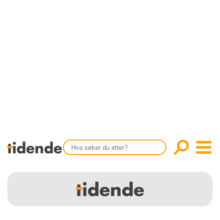
SISTE UTGAVE
KONTAKT
Tidligere utgaver
OM OSS
Årsindekser