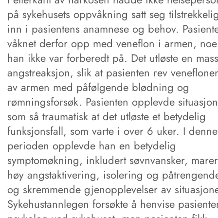
på sykehusets oppvåkning satt seg tilstrekkeli
inn i pasientens anamnese og behov. Pasient
våknet derfor opp med veneflon i armen, noe
han ikke var forberedt på. Det utløste en mass
angstreaksjon, slik at pasienten rev veneflone
av armen med påfølgende blødning og
rømningsforsøk. Pasienten opplevde situasjo
som så traumatisk at det utløste et betydelig
funksjonsfall, som varte i over 6 uker. I denne
perioden opplevde han en betydelig
symptomøkning, inkludert søvnvansker, mareri
høy angstaktivering, isolering og påtrengend
og skremmende gjenopplevelser av situasjon
Sykehustannlegen forsøkte å henvise pasienten