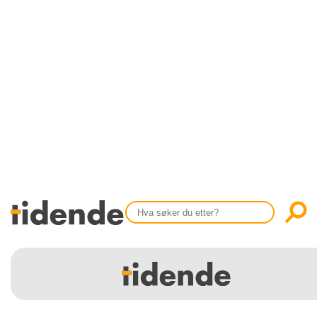
SISTE UTGAVE
KONTAKT
Tidligere utgaver
OM OSS
Årsindekser