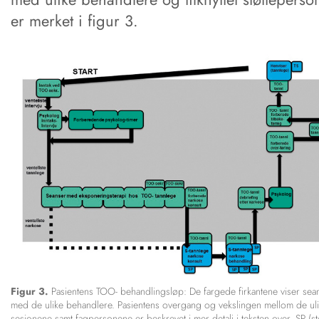
er merket i figur 3.
Figur 3.
Pasientens TOO- behandlingsløp: De fargede firkantene viser sea
med de ulike behandlere. Pasientens overgang og vekslingen mellom de ul
sesjonene samt fagpersonene er beskrevet i mer detalj i teksten over. SP (st