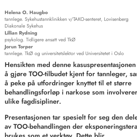
Helena
O. Haugbo
tannlege. Sykehustannklinikken v/TAKO-senteret, Lovisenberg
Diakonale Sykehus
Lillian
Rydning
psykolog. Tidligere ansatt ved TkØ
Jorun
Torper
tannlege. TkØ og universitetslektor ved Universitetet i Oslo
Hensikten med denne kasuspresentasjonen
å gjøre TOO-tilbudet kjent for tannleger, s
å peke på utfordringer knyttet til et større
behandlingsforløp i narkose som involvere
ulike fagdisipliner.
Presentasjonen tar spesielt for seg den del
av TOO-behandlingen der eksponeringstera
brukes som et verktøy. Dette blir