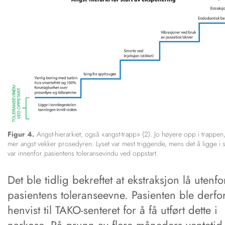
Figur 4.
Angst-hierarkiet, også «angst-trapp» (2). Jo høyere opp i trappen,
mer angst vekker prosedyren. Lyset var mest triggende, mens det å ligge i 
var innenfor pasientens toleransevindu ved oppstart.
Det ble tidlig bekreftet at ekstraksjon lå utenfo
pasientens toleranseevne. Pasienten ble derfo
henvist til TAKO-senteret for å få utført dette i