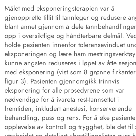
Målet med eksponeringsterapien var å
gjenopprette tillit til tannleger og redusere an
blant annet gjennom å dele tannbehandlinge
opp i oversiktlige og håndterbare delmål. Ve
holde pasienten innenfor toleransevinduet un
eksponeringen og lære ham mestringsverktøy
kunne angsten reduseres i løpet av åtte sesjo
med eksponering (vist som 8 grønne firkanter
figur 3). Pasienten gjennomgikk trinnvis
eksponering for alle prosedyrene som var
nødvendige for å ivareta rest-tannsettet i
fremtiden, inkludert anestesi, konserverende
behandling, puss og rens. For å øke pasiente
opplevelse av kontroll og trygghet, ble det til s
utarbeidet en detaljert «bestillingsliste» over 