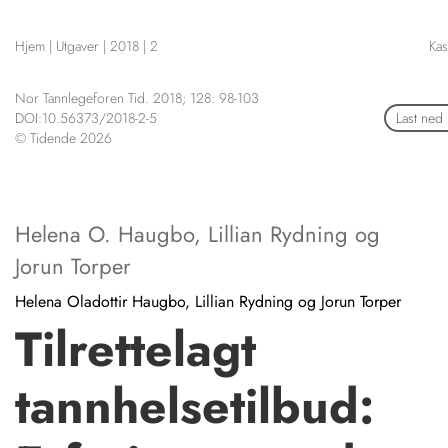
NETTBUTIKK
Hjem
|
Utgaver
|
2018
|
2
Kas
HENVISNINGER
CONTENT IN ENGLISH
KURSKALENDER
Nor Tannlegeforen Tid. 2018; 128: 98-103
Scientific articles
STILLINGER
DOI:10.56373/2018-2-5
Last ned
Publication and media plan
© Tidende 2026
KJØP & SALG
The editorial board
ANNONSERING
About us
FOR FORFATTERE
Helena O. Haugbo
,
Lillian Rydning
og
Jorun Torper
Helena Oladottir Haugbo, Lillian Rydning og Jorun Torper
Tilrettelagt
tannhelsetilbud: