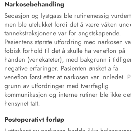
Narkosebehandling
Sedasjon og lystgass ble rutinemessig vurdert
men ble utelukket fordi det å være våken und
tannekstraksjonene var for angstskapende.
Pasientens største utfordring med narkosen va
fobisk forhold til det å skulle ha veneflon på
hånden (venekateter), med bakgrunn i tidlige
negative erfaringer. Pasienten ønsket å få
veneflon først etter at narkosen var innledet. 
grunn av utfordringer med tverrfaglig
kommunikasjon og interne rutiner ble ikke det
hensynet tatt.
Postoperativt forløp
I etterkant av narkosen hadde ikke helseperso