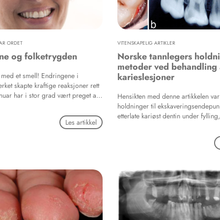
AR ORDET
VITENSKAPELIG ARTIKLER
ne og folketrygden
Norske tannlegers holdn
metoder ved behandling
t med et smell! Endringene i
karieslesjoner
rket skapte kraftige reaksjoner rett
anuar har i stor grad vært preget av
Hensikten med denne artikkelen va
enne saken. I NTF er vi svært
holdninger til ekskaveringsendepun
rst og fremst til de store endringene
etterlate kariøst dentin under fylling
Les artikkel
ingene i innslagspunkt 14, men
materialer, instrumenter og behan
e av de andre endringene i
som ble brukt ved dype karieslesjo
rket.
pulpaeksponering hos allmennprak
tannleger i Norge. I tillegg ønsket 
fantes assossiasjoner mellom foret
behandlingsmetoder og
bakgrunnskarakteristika.