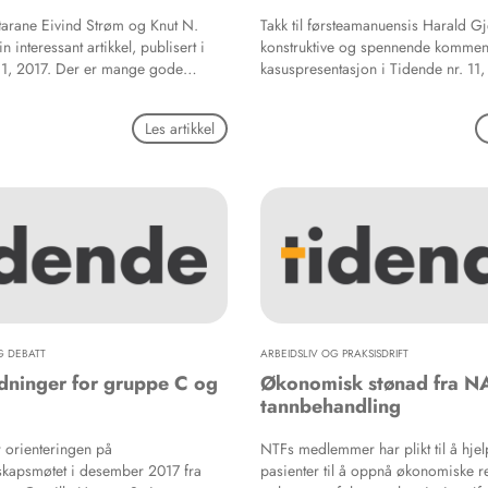
attarane Eivind Strøm og Knut N.
Takk til førsteamanuensis Harald G
n interessant artikkel, publisert i
konstruktive og spennende kommenta
11, 2017. Der er mange gode
kasuspresentasjon i Tidende nr. 11,
ine vurderingar som eg kan vere
ielt er der mange gode protetiske
Les artikkel
og eg er også einig i den tydelege
ninga til «copy-cat»-produkt. Denne
viser dessutan på ypperleg vis
lasserte implantat fører til ugunstige
nstruksjonar og i enkelte høve til eit
resultat, som i dette tilfelle.
 DEBATT
ARBEIDSLIV OG PRAKSISDRIFT
dninger for gruppe C og
Økonomisk stønad fra NA
tannbehandling
r orienteringen på
NTFs medlemmer har plikt til å hjel
skapsmøtet i desember 2017 fra
pasienter til å oppnå økonomiske re