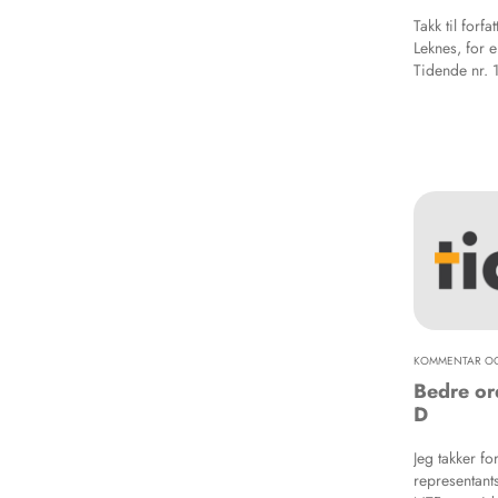
Takk til forf
Leknes, for ei
Tidende nr. 
innspel og f
samd i. Spes
vurderingar 
kritiske hold
kasuistikken 
korleis feilp
protetiske ko
svært uheldig 
KOMMENTAR OG
Bedre or
D
Jeg takker fo
representant