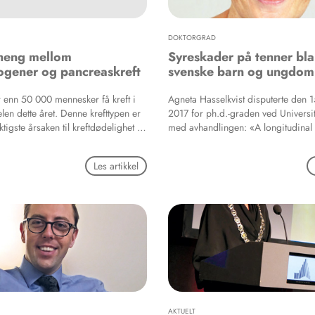
iske desinfektionsmidler til både
infektionshygiejniske formål som
lade- og henstandsdesinfektion.
DOKTORGRAD
handsker indeholde
eng mellom
Syreskader på tenner bla
aldende latexprotein og
ogener og pancreaskreft
svenske barn og ungdo
er samt give anledning til irritativt
langvarig brug.
r enn 50 000 mennesker få kreft i
Agneta Hasselkvist disputerte den 
elen dette året. Denne krefttypen er
2017 for ph.d.-graden ved Universit
ktigste årsaken til kreftdødelighet i
med avhandlingen: «A longitudinal 
 enn 10 % av de som rammes vil
dental erosion and associated lifest
ter 5 år.
a group of Swedish children and a
Les artikkel
AKTUELT