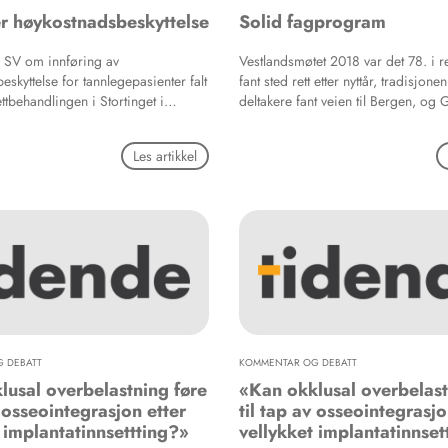
r høykostnadsbeskyttelse
Solid fagprogram
ra SV om innføring av
Vestlandsmøtet 2018 var det 78. i r
skyttelse for tannlegepasienter falt
fant sted rett etter nyttår, tradisjone
ttbehandlingen i Stortinget i
deltakere fant veien til Bergen, og 
 tenker ikke gi seg med det.
Et solid fagprogram kan være årsak
rekordstor deltakelse.
Les artikkel
 DEBATT
KOMMENTAR OG DEBATT
lusal overbelastning føre
«Kan okklusal overbelast
v osseointegrasjon etter
til tap av osseointegrasjo
 implantatinnsettting?»
vellykket implantatinnset