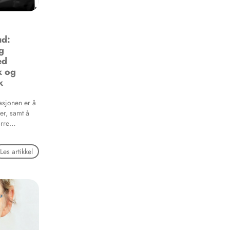
ud:
g
ed
k og
k
asjonen er å
er, samt å
ørre
volverer
Les artikkel