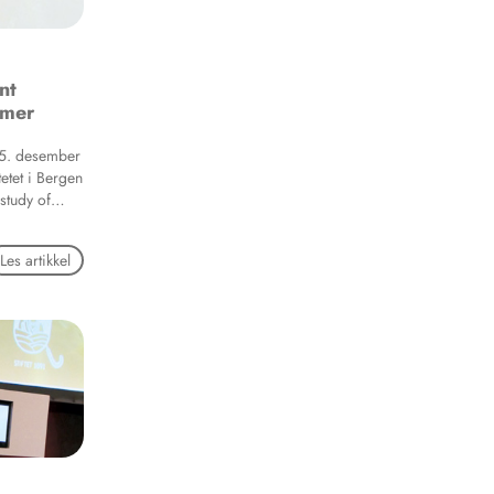
nt
mmer
15. desember
etet i Bergen
study of
yle factors in
dolescents».
Les artikkel