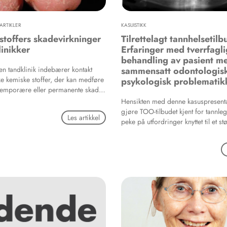
ARTIKLER
KASUISTIKK
stoffers skadevirkninger
Tilrettelagt tannhelsetilb
inikker
Erfaringer med tverrfagli
behandling av pasient m
en tandklinik indebærer kontakt
sammensatt odontologis
 kemiske stoffer, der kan medføre
psykologisk problematik
 temporære eller permanente skader
t, oftest i form af allergiske
Hensikten med denne kasuspresent
en også som irritative,
gjøre TOO-tilbudet kjent for tannleg
Les artikkel
ller organtoksiske effekter. Allergi
peke på utfordringer knyttet til et st
som straksallergi eller
behandlingsforløp i narkose som in
i, og tandlæger og klinikassistenter
ulike fagdisipliner.
faggrupper, der hyppigst får
get eksem, der også kan være
tinget. De kemiske stoffer kan stamme
ingsmaterialer, fx kviksølv fra
monomer fra resinbaserede
tofferne kan frigives ved både
 pudsning og fjernelse af fyldninger.
vendes forskellige