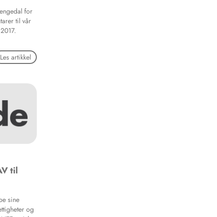
jengedal for
rer til vår
 2017.
Les artikkel
V til
pe sine
ttigheter og