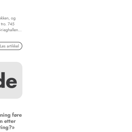
ekken, og
n tro. 745
Grieghallen.
en til
Les artikkel
ning føre
n etter
ting?»