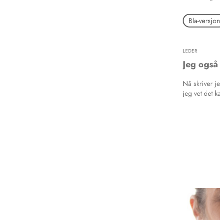
Bla-versjon
LEDER
Jeg også
Nå skriver 
jeg vet det k