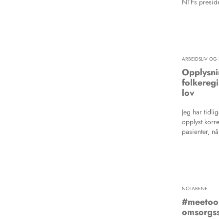
NTFs presid
forslaget i f
en «abonnem
år, om jeg for
forslag.
ARBEIDSLIV OG 
Opplysni
folkeregi
lov
Jeg har tidli
opplyst korre
pasienter, nå
om at jeg må
får jeg tilgan
regelverk?
NOTABENE
#meetoo 
omsorgs