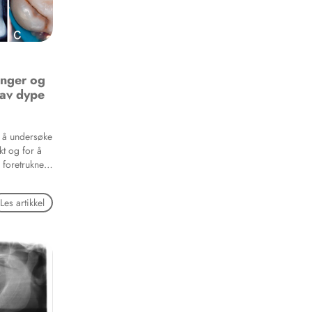
inger og
 av dype
r å undersøke
kt og for å
, foretrukne
dlingsmetoder
ner og
Les artikkel
tiserende
vi å se om det
rukne