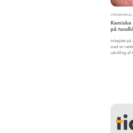
VITENSKAPELIG 
Kemiske 
på tandkl
Arbejdet på 
med en række
udvikling af
hos personale
reaktioner, m
cancerogene e
kan optræde 
kontaktallerg
hører til de 
arbejdsbetin
irritativt be
fra tandfyldn
amalgam og 
materialer. S
fremstilling,
Derudover an