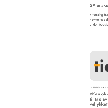
SV ønske
Et forslag f
høykostnadsbe
under budsje
desember. SV
KOMMENTAR OG
«Kan okk
til tap a
vellykket