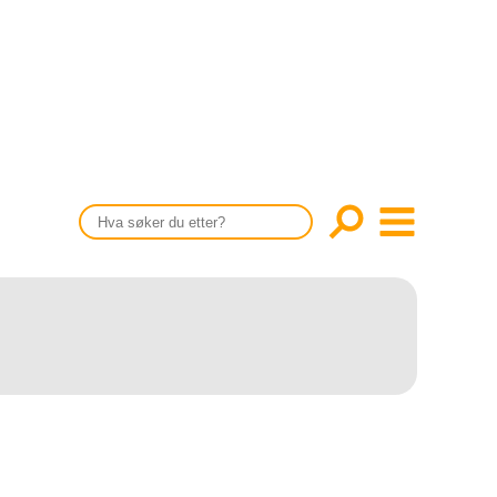
CONTENT IN ENGLISH
Scientific articles
Publication and media plan
The editorial board
About us