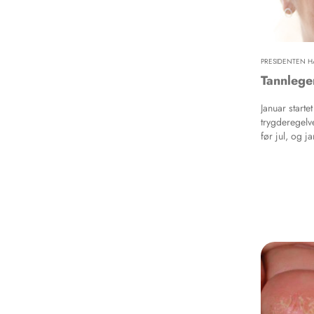
PRESIDENTEN H
Tannlege
Januar starte
trygderegelve
før jul, og j
arbeid med d
skeptiske, fø
og innstramm
også til fler
trygderegelve