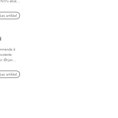
. NTFs etiske
å pasientens
enne
Les artikkel
 også
 rett til
nbehandling.
d
remmende å
sistente
or Ørjan
i,
vor viktig det
Les artikkel
t med fokus