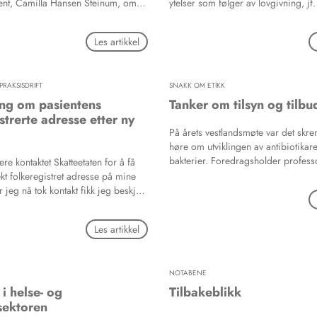
ent, Camilla Hansen Steinum, om
ytelser som følger av lovgivning, jf
orslaget til Statsbudsjett for 2018 om
regler § 9. Mange tenker kanskje p
entsordning» for gruppen 21 - 25
rettigheter etter folketrygdloven i d
Les artikkel
sto/hørte rett. Dette er et positivt
sammenheng (Helforefusjon), men
pasienter med dårlig økonomi kan ha
stønad til å få utført nødvendig tan
PRAKSISDRIFT
SNAKK OM ETIKK
ng om pasientens
Tanker om tilsyn og tilbu
strerte adresse etter ny
På årets vestlandsmøte var det sk
høre om utviklingen av antibiotikare
bakterier. Foredragsholder profess
gere kontaktet Skatteetaten for å få
Olsvik, institutt for medisinsk biolog
kt folkeregistret adresse på mine
Universitetet i Tromsø, poengterte h
r jeg nå tok kontakt fikk jeg beskjed
er med basalt smittevern, ikke mins
tte sende inn et skjema. Hvordan
på håndhygiene.
g til korrekt adresse etter nytt
Les artikkel
NOTABENE
i helse- og
Tilbakeblikk
sektoren