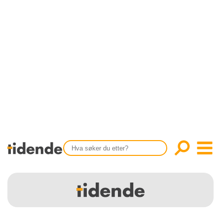
SISTE UTGAVE
KONTAKT
Tidligere utgaver
OM OSS
Årsindekser