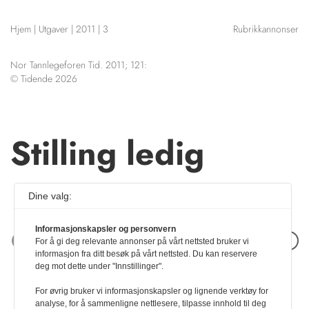
NETTBUTIKK
Hjem
|
Utgaver
|
2011
|
3
Rubrikkannonser
HENVISNINGER
CONTENT IN ENGLISH
KURSKALENDER
Nor Tannlegeforen Tid. 2011; 121:
Scientific articles
STILLINGER
© Tidende 2026
Publication and media
KJØP & SALG
plan
The editorial board
ANNONSERING
About us
Stilling ledig
FOR FORFATTERE
Dine valg:
Informasjonskapsler og personvern
Neste artikkel
For å gi deg relevante annonser på vårt nettsted bruker vi
informasjon fra ditt besøk på vårt nettsted. Du kan reservere
deg mot dette under "Innstillinger".
For øvrig bruker vi informasjonskapsler og lignende verktøy for
analyse, for å sammenligne nettlesere, tilpasse innhold til deg