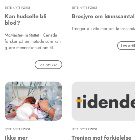
SISTE NYTT FØRST
SISTE NYTT FØRST
Kan hudcelle bli
Brosjyre om lønnssamtale
blod?
Trenger du vite mer om lønnssamtal
McMaster-instituttet i Canada
forsker på en metode som kan
Les artikke
gjøre menneskehud om til
blod. Det er hudstamcellene
fra menneskevevet som kan bli
Les artikkel
til såkalte pluripotente
stamceller, altså celler som har
evnen til å dele seg i andre
celletyper, som brukes i
produksjonen.
SISTE NYTT FØRST
SISTE NYTT FØRST
Ikke mer
Trening mot forkjølelse