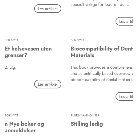
spesielt viktige for ledere i det
Les artikkel
moderne norske helsevesenet. Mang
av disse utfordringene handler om
Les artikke
motsetningen mellom en klassisk
medisinsk og en moderne økonomisk
administrativ ideologi, men har også
BOKNYTT
BOKNYTT
gjøre med helsevesenets kompleksite
rammebetingelser og
Et helsevesen uten
Biocompatibility of Dental
profesjonmotsetninger.
grenser?
Materials
2. utg.
This book provides a comprehensive
and scientifically based overview of 
biocompatibility of dental metaerials.
Les artikkel
Up-to-date concepts of biocompatibil
assessment are presented, as well as
Les artikke
information on almost all material
groups used in daily dentistry practic
BOKNYTT
RUBRIKKANNONSER
n Nye bøker og
Stilling ledig
anmeldelser