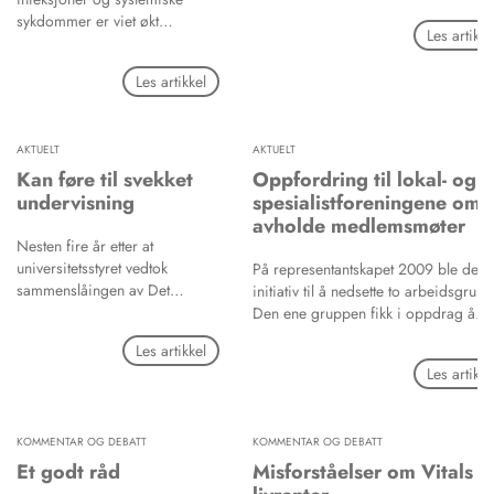
stimulere tilhelingen av bein.
engasjerer seg og diskuterer fag.
sykdommer er viet økt
Les artikke
oppmerksomhet de siste 20
årene. De systemiske
Les artikkel
sykdommene dette gjelder er i
første rekke
hjertekarsykdommer,
AKTUELT
AKTUELT
sukkersyke, lav fødselsvekt hos
for tidlig fødte barn,
Kan føre til svekket
Oppfordring til lokal- og
luftveisinfeksjon, osteoporose
undervisning
spesialistforeningene om 
og reumatoid artritt. Blant orale
avholde medlemsmøter
infeksjoner er periodontale
Nesten fire år etter at
sykdommer de viktigste.
universitetsstyret vedtok
På representantskapet 2009 ble det ta
sammenslåingen av Det
initiativ til å nedsette to arbeidsgrupp
medisinske og Det
Den ene gruppen fikk i oppdrag å
odontologiske fakultet vet ennå
utrede ressursbruk og omfang ved
Les artikkel
ingen hvem som skal drifte
innføring av obligatorisk
Les artikke
Odontologisk klinikk ved
etterutdanning, og også utarbeide en
Universitetet i Bergen (UiB)
rapport med konkrete forslag som sk
legges frem for representantskapet i
KOMMENTAR OG DEBATT
KOMMENTAR OG DEBATT
november 2011. Den andre gruppen
skulle gjennomgå NTFs etiske regler
Et godt råd
Misforståelser om Vitals
for tannleger og utarbeide et forslag t