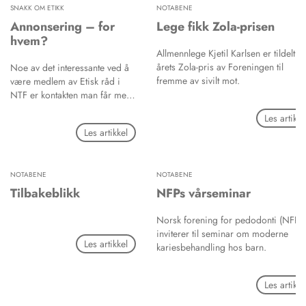
SNAKK OM ETIKK
NOTABENE
Annonsering – for
Lege fikk Zola-prisen
hvem?
Allmennlege Kjetil Karlsen er tildelt
årets Zola-pris av Foreningen til
Noe av det interessante ved å
fremme av sivilt mot.
være medlem av Etisk råd i
NTF er kontakten man får med
kolleger, og å høre hva de er
Les artikke
opptatt av når det gjelder
Les artikkel
etiske spørsmål. Undertegnede
har blant annet fått en del
reaksjoner, også under
NOTABENE
NOTABENE
landsmøtet sist høst, som går
på annonsering. Tidligere var
Tilbakeblikk
NFPs vårseminar
det uvanlig å se tannleger
annonsere, bortsett fra det å gi
Norsk forening for pedodonti (NFP)
informasjon ved overtagelse av
inviterer til seminar om moderne
Les artikkel
praksis. Slike tegn til
kariesbehandling hos barn.
kommersiell virksomhet ble sett
på som uverdig for standen.
Les artikke