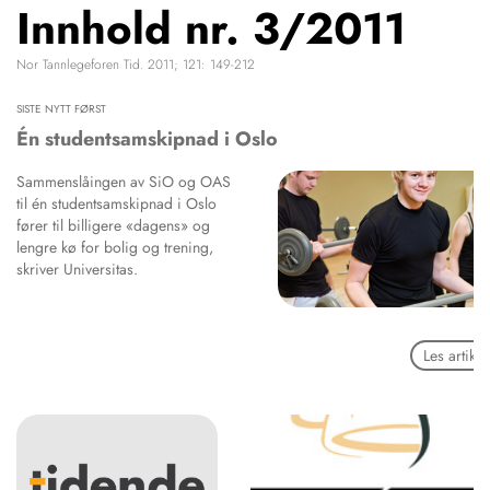
Innhold nr. 3/2011
NETTBUTIKK
HENVISNINGER
Nor Tannlegeforen Tid. 2011; 121: 149-212
CONTENT IN ENGLISH
KURSKALENDER
Scientific articles
SISTE NYTT FØRST
STILLINGER
Publication and media
Én studentsamskipnad i Oslo
KJØP & SALG
plan
Sammenslåingen av SiO og OAS
The editorial board
ANNONSERING
til én studentsamskipnad i Oslo
About us
FOR FORFATTERE
fører til billigere «dagens» og
lengre kø for bolig og trening,
skriver Universitas.
Les artikke