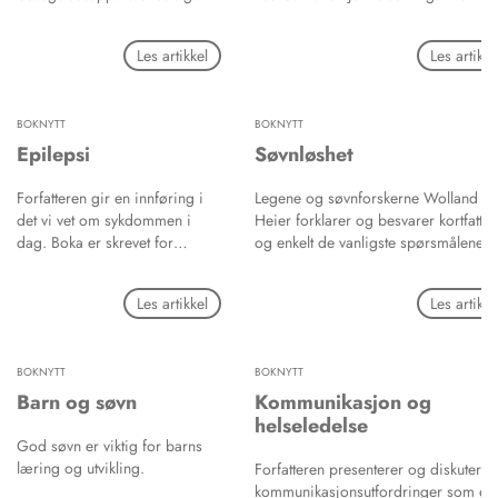
aspekt i utøvelsen av en profesjon. D
tar også opp debatten mellom Honne
Les artikkel
Les artikke
og den amerikanske filosofen Fraser
om anerkjennelse og fordeling av
goder. Boka søker å gi
BOKNYTT
BOKNYTT
profesjonsutøvere ov studenter ny
kunnskap og mulighet til refleksjon o
Epilepsi
Søvnløshet
sin egen praksis og yrkesrolle.
Forfatteren gir en innføring i
Legene og søvnforskerne Wolland o
det vi vet om sykdommen i
Heier forklarer og besvarer kortfattet
dag. Boka er skrevet for
og enkelt de vanligste spørsmålene
helsepersonell, studenter og
knyttet til søvnløshet. Boka har stikkor
alle som forholder seg til
margen som gjør det lett å finne fra
Les artikkel
Les artikke
epilepsi i arbeid eller privat.
BOKNYTT
BOKNYTT
Barn og søvn
Kommunikasjon og
helseledelse
God søvn er viktig for barns
læring og utvikling.
Forfatteren presenterer og diskuterer
kommunikasjonsutfordringer som er