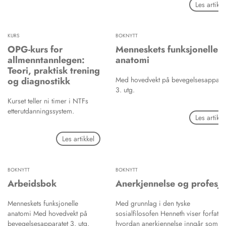
Les artikke
Oppland, Akershus, Oslo og Østfold
Kurset er et tilbud til både
KURS
BOKNYTT
OPG-kurs for
Menneskets funksjonelle
allmenntannlegen:
anatomi
Teori, praktisk trening
og diagnostikk
Med hovedvekt på bevegelsesapparat
3. utg.
Kurset teller ni timer i NTFs
etterutdanningssystem.
Les artikke
Les artikkel
BOKNYTT
BOKNYTT
Arbeidsbok
Anerkjennelse og profesj
Menneskets funksjonelle
Med grunnlag i den tyske
anatomi Med hovedvekt på
sosialfilosofen Henneth viser forfatte
bevegelsesapparatet 3. utg.
hvordan anerkjennelse inngår som et