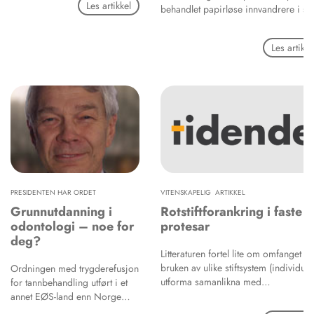
Les artikkel
behandlet papirløse innvandrere i si
egen privatpraksis. Han gjør det for
det er det minste han kan gjøre for
Les artikke
dem som er aller dårligst stilt i vårt
samfunn, sa han til Tidende.
PRESIDENTEN HAR ORDET
VITENSKAPELIG ARTIKKEL
Grunnutdanning i
Rotstiftforankring i faste
odontologi – noe for
protesar
deg?
Litteraturen fortel lite om omfanget av
bruken av ulike stiftsystem (individuel
Ordningen med trygderefusjon
utforma samanlikna med
for tannbehandling utført i et
prefabrikkerte), og kva som ligg til
annet EØS-land enn Norge
grunn for val av stiftsystem.
tvinger fram en debatt om