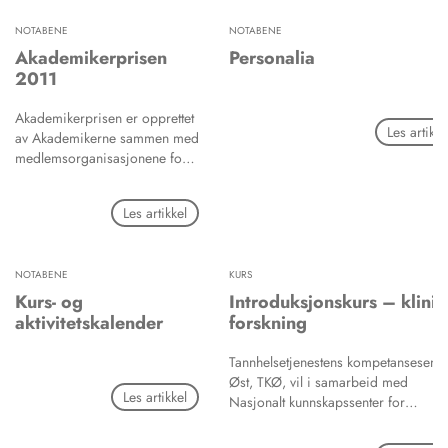
NOTABENE
NOTABENE
Akademikerprisen
Personalia
2011
Akademikerprisen er opprettet
Les artikke
av Akademikerne sammen med
medlemsorganisasjonene for å
hedre en norsk eller utenlandsk
enkeltperson for sitt bidrag til
Les artikkel
akademisk frihet og arbeid for
kunnskapsformidling.
NOTABENE
KURS
Kurs- og
Introduksjonskurs – klinis
aktivitetskalender
forskning
Tannhelsetjenestens kompetansesente
Øst, TKØ, vil i samarbeid med
Les artikkel
Nasjonalt kunnskapssenter for
helsetjenesten arrangere for tannleger
og tannpleiere i sin region: Hedmark