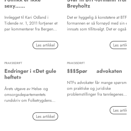
sexy……
Breyholtz
Innlegget til Kari Odland i
Det er hyggelig å konstatere at BTF-
Tidende nr. 1, 2011 fortjener et
formannen er så fornøyd med sin eg
par kommentarer fra Bergen
innsats som tillitsvalgt. Det er også
Tannlegeforening (BTF).
hyggelig at det er høy aktivitet i BTF
med tilbud om mange gode faglige
Les artikkel
Les artikke
kurs, både med og uten politiske
innslag. Det satses mye økonomisk p
dette for tiden, i håp om å blåse litt li
PRAKSISDRIFT
PRAKSISDRIFT
foreningen. Vi får bare håpe at det p
sikt vil gi avkastning i form av mer
Endringer i «Det gule
§§§Spør advokaten
engasjement fra medlemmene, og ik
heftet»
bare i form av ekstra kilo rundt livet 
NTFs advokater får mange spørsmål
de lokalt tillitsvalgte.
om praktiske og juridiske
Årets utgave av Helse- og
problemstillinger fra tannlegenes
omsorgsdepartementets
hverdag. Tidende tar opp enkelte av
rundskriv om Folketrygdens
disse problemstillingene i en egen
stønad til dekning av utgifter til
Les artikke
spalte. Leserne oppfordres til å kom
tannbehandling foreligger nå.
Les artikkel
med egne spørsmål som kan sendes t
redaksjonen.