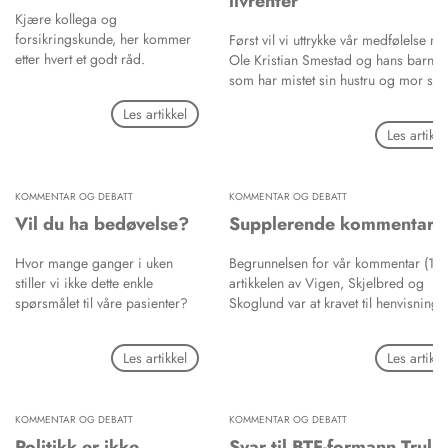
livrenter
revidert regelverk som også skal
Kjære kollega og
fremlegges for neste representantska
forsikringskunde, her kommer
Først vil vi uttrykke vår medfølelse m
etter hvert et godt råd.
Ole Kristian Smestad og hans barn,
som har mistet sin hustru og mor så
altfor tidlig. Ekstra leit og belastende
Les artikkel
blir det når det oppstår misforståelse
Les artikke
rundt vilkårene for Vitals livrentespar
i etterkant av dødsfallet, slik tilfellet er
her.
KOMMENTAR OG DEBATT
KOMMENTAR OG DEBATT
Vil du ha bedøvelse?
Supplerende kommentar
Hvor mange ganger i uken
Begrunnelsen for vår kommentar (1) ti
stiller vi ikke dette enkle
artikkelen av Vigen, Skjelbred og
spørsmålet til våre pasienter?
Skoglund var at kravet til henvisninge
innhold vil variere avhengig av type
spesialundersøkelse/spesialistvurder
Les artikkel
Les artikke
pasienten henvises til. Artikkelen (2) 
klart ment retningsgivende for ulike
spesialisthenvisninger og henvisning t
KOMMENTAR OG DEBATT
KOMMENTAR OG DEBATT
bildediagnostikk var også nevnt.
Politikk er ikke
Svar til BTF-formann Truls