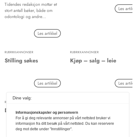
Tidendes redaksjon mottar et
Les artikke
stort antall bøker, både om
odontologi og andre
fagområder innen helse, samt
helse og samfunn med ulike
Les artikkel
vinklinger, fra forlag i inn- og
utland. Mange av disse er det
ikke aktuelt for Tidende å
RUBRIKKANNONSER
RUBRIKKANNONSER
anmelde, mens mange søkes
sendt til anmeldelse. Som følge
Stilling søkes
Kjøp – salg – leie
blir et antall bøker jevnlig
anmeldt i Tidende, under
Boknytt. Ofte går det imidlertid
Les artikkel
Les artikke
noe tid fra boken kommer ut til
anmeldelsen foreligger.
Dine valg:
RUBRIKKANNONSER
Diverse
Informasjonskapsler og personvern
For å gi deg relevante annonser på vårt nettsted bruker vi
informasjon fra ditt besøk på vårt nettsted. Du kan reservere
deg mot dette under "Innstillinger".
Les artikkel