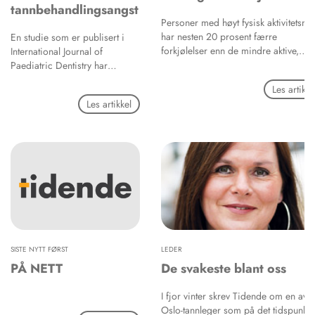
tannbehandlingsangst
Personer med høyt fysisk aktivitetsniv
har nesten 20 prosent færre
En studie som er publisert i
forkjølelser enn de mindre aktive,
International Journal of
skriver Dagens Medisin og viser til e
Paediatric Dentistry har
doktoravhandling fra det svenske
undersøkt om for tidlig fødte i
Les artikke
Karolinska Institutet (KI), som sier at 
høyere grad enn andre utvikler
Les artikkel
som rapporterer høy fysisk aktivitet h
tannlegeskrekk, eller
18 prosent færre forkjølelser enn
tannbehandlingsangst som vi
personer med lavere aktivitetsnivå.
gjerne kaller det her i landet.
Det ser ikke ut til å være tilfelle.
109 for tidlig fødte 12–14-
åringer og 108 jevnaldrende
som var født på termin, fikk
målt sin grad av tannlegeskrekk
og det var ingen forskjell på
de to gruppene.
SISTE NYTT FØRST
LEDER
PÅ NETT
De svakeste blant oss
I fjor vinter skrev Tidende om en av t
Oslo-tannleger som på det tidspunkte