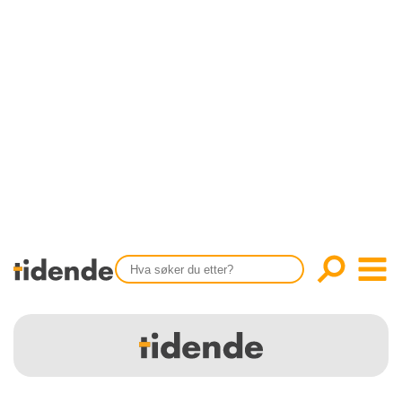
SISTE UTGAVE
KONTAKT
Tidligere utgaver
OM OSS
Årsindekser