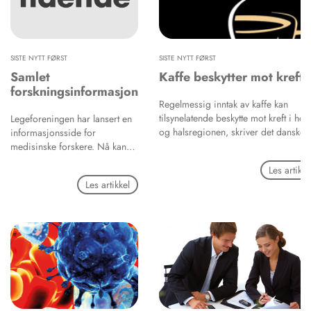
SISTE NYTT FØRST
SISTE NYTT FØRST
Samlet
Kaffe beskytter mot kreft?
forskningsinformasjon
Regelmessig inntak av kaffe kan
tilsynelatende beskytte mot kreft i hod
Legeforeningen har lansert en
og halsregionen, skriver det danske
informasjonsside for
Tandlægebladet og viser til ny
medisinske forskere. Nå kan
forskning publisert i tidsskriftet Canc
ferske og erfarne medisinske
Les artikke
Epidemiology, Biomakers &
forskere finne samlekunnskap
Les artikkel
Prevention.
på ett sted, i stedet for å
navigere i en jungel av
nettsteder, skriver bladet
Forskningsetikk.