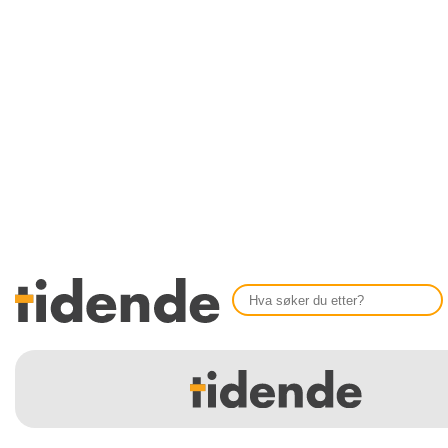
SISTE UTGAVE
KONTAKT
Tidligere utgaver
OM OSS
Årsindekser