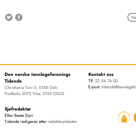
Ne
Den norske tannlegeforenings
Kontakt oss
Tidende
Tlf:
22 54 74 00
E-post:
tidende@tannlegef
Christiania Torv 5, 0158 Oslo
Postboks 2073 Vika, 0125 OSLO
Sjefredaktør
Ellen Beate Dyvi
Tidende redigeres etter
redaktørplakaten