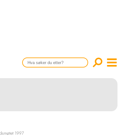
CONTENT IN ENGLISH
Scientific articles
Publication and media plan
The editorial board
About us
ndsmøtet 1997