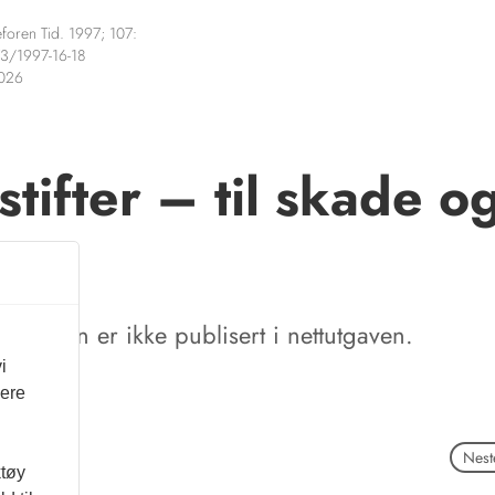
foren Tid. 1997; 107:
3/1997-16-18
2026
stifter – til skade o
te
tikkelen er ikke publisert i nettutgaven.
i
vere
Neste
ktøy