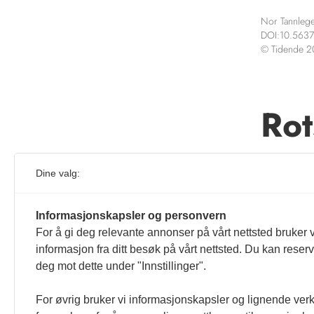
Nor Tannlege
DOI:10.5637
© Tidende 
Rot
nyt
Dine valg:
Denne ar
Informasjonskapsler og personvern
For å gi deg relevante annonser på vårt nettsted bruker v
informasjon fra ditt besøk på vårt nettsted. Du kan reser
deg mot dette under "Innstillinger".
For øvrig bruker vi informasjonskapsler og lignende ver