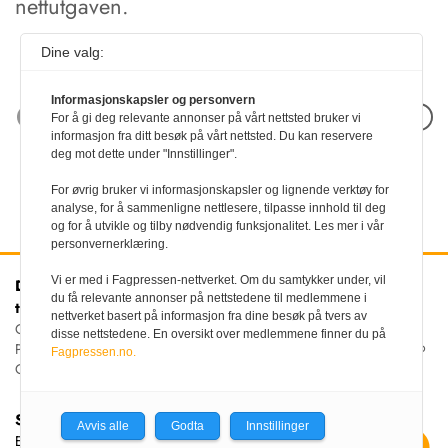
nettutgaven.
Dine valg:
Informasjonskapsler og personvern
Neste artikkel
For å gi deg relevante annonser på vårt nettsted bruker vi
informasjon fra ditt besøk på vårt nettsted. Du kan reservere
deg mot dette under "Innstillinger".
For øvrig bruker vi informasjonskapsler og lignende verktøy for
analyse, for å sammenligne nettlesere, tilpasse innhold til deg
og for å utvikle og tilby nødvendig funksjonalitet. Les mer i vår
personvernerklæring.
Vi er med i Fagpressen-nettverket. Om du samtykker under, vil
Den norske
Kontakt oss
du få relevante annonser på nettstedene til medlemmene i
tannlegeforenings Tidende
Tlf:
22 54 74 00
nettverket basert på informasjon fra dine besøk på tvers av
E-post:
Christiania Torv 5, 0158 Oslo
disse nettstedene. En oversikt over medlemmene finner du på
tidende@tannlegeforeningen.no
Postboks 2073 Vika, 0125
Fagpressen.no.
OSLO
Sjefredaktør
Avvis alle
Godta
Innstillinger
Ellen Beate Dyvi