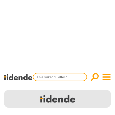
SISTE UTGAVE
KONTAKT
Tidligere utgaver
OM OSS
Årsindekser