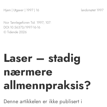
NETTBUTIKK
Hjem
|
Utgaver
|
1997
|
16
landsmøtet 1997
HENVISNINGER
CONTENT IN ENGLISH
KURSKALENDER
Nor Tannlegeforen Tid. 1997; 107:
Scientific articles
STILLINGER
DOI:10.56373/1997-16-16
Publication and media
© Tidende 2026
KJØP & SALG
plan
The editorial board
ANNONSERING
About us
FOR FORFATTERE
Laser – stadig
nærmere
allmennpraksis?
Denne artikkelen er ikke publisert i