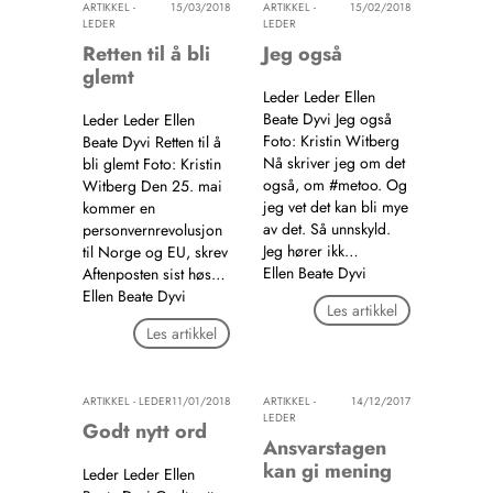
ARTIKKEL -
15/03/2018
ARTIKKEL -
15/02/2018
LEDER
LEDER
Retten til å bli
Jeg også
glemt
Leder Leder Ellen
Beate Dyvi Jeg også
Leder Leder Ellen
Foto: Kristin Witberg
Beate Dyvi Retten til å
Nå skriver jeg om det
bli glemt Foto: Kristin
også, om #metoo. Og
Witberg Den 25. mai
jeg vet det kan bli mye
kommer en
av det. Så unnskyld.
personvernrevolusjon
Jeg hører ikk…
til Norge og EU, skrev
Ellen Beate Dyvi
Aftenposten sist høs…
Ellen Beate Dyvi
Les artikkel
Les artikkel
ARTIKKEL - LEDER
11/01/2018
ARTIKKEL -
14/12/2017
LEDER
Godt nytt ord
Ansvarstagen
kan gi mening
Leder Leder Ellen