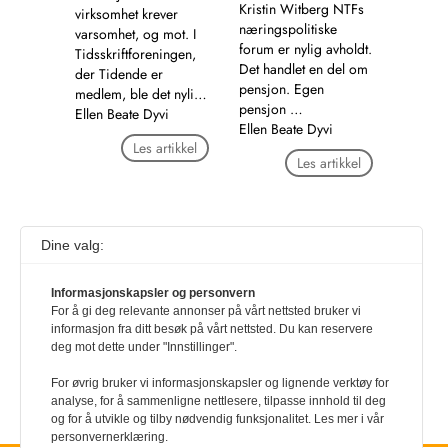
Kristin Witberg NTFs
virksomhet krever
næringspolitiske
varsomhet, og mot. I
forum er nylig avholdt.
Tidsskriftforeningen,
Det handlet en del om
der Tidende er
pensjon. Egen
medlem, ble det nyli…
pensjon …
Ellen Beate Dyvi
Ellen Beate Dyvi
Les artikkel
Les artikkel
Dine valg:
1
2
3
4
5
6
7
8
9
10
11
12
13
…
25
Informasjonskapsler og personvern
For å gi deg relevante annonser på vårt nettsted bruker vi
informasjon fra ditt besøk på vårt nettsted. Du kan reservere
deg mot dette under "Innstillinger".
For øvrig bruker vi informasjonskapsler og lignende verktøy for
analyse, for å sammenligne nettlesere, tilpasse innhold til deg
og for å utvikle og tilby nødvendig funksjonalitet. Les mer i vår
personvernerklæring.