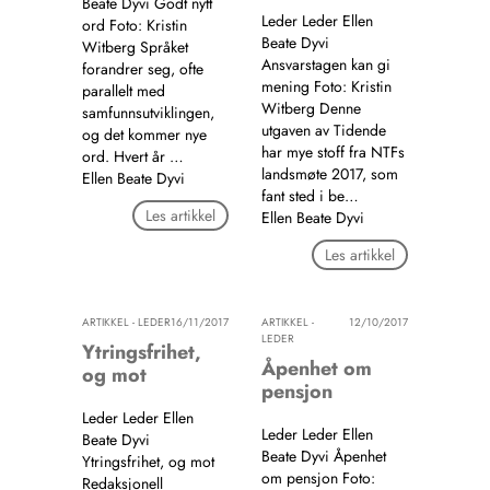
Beate Dyvi Godt nytt
Leder Leder Ellen
ord Foto: Kristin
Beate Dyvi
Witberg Språket
Ansvarstagen kan gi
forandrer seg, ofte
mening Foto: Kristin
parallelt med
Witberg Denne
samfunnsutviklingen,
utgaven av Tidende
og det kommer nye
har mye stoff fra NTFs
ord. Hvert år …
landsmøte 2017, som
Ellen Beate Dyvi
fant sted i be…
Les artikkel
Ellen Beate Dyvi
Les artikkel
ARTIKKEL - LEDER
16/11/2017
ARTIKKEL -
12/10/2017
LEDER
Ytringsfrihet,
Åpenhet om
og mot
pensjon
Leder Leder Ellen
Leder Leder Ellen
Beate Dyvi
Beate Dyvi Åpenhet
Ytringsfrihet, og mot
om pensjon Foto:
Redaksjonell