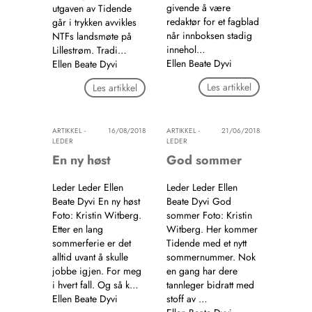
givende å være
utgaven av Tidende
redaktør for et fagblad
går i trykken avvikles
når innboksen stadig
NTFs landsmøte på
innehol…
Lillestrøm. Tradi…
Ellen Beate Dyvi
Ellen Beate Dyvi
Les artikkel
Les artikkel
ARTIKKEL -
16/08/2018
ARTIKKEL -
21/06/2018
LEDER
LEDER
En ny høst
God sommer
Leder Leder Ellen
Leder Leder Ellen
Beate Dyvi En ny høst
Beate Dyvi God
Foto: Kristin Witberg.
sommer Foto: Kristin
Etter en lang
Witberg. Her kommer
sommerferie er det
Tidende med et nytt
alltid uvant å skulle
sommernummer. Nok
jobbe igjen. For meg
en gang har dere
i hvert fall. Og så k…
tannleger bidratt med
Ellen Beate Dyvi
stoff av …