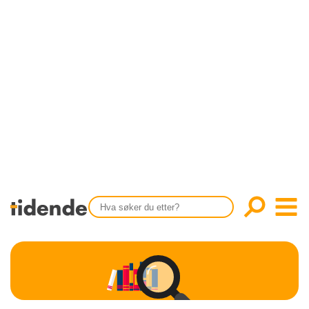
SISTE UTGAVE
KONTAKT
Tidligere utgaver
OM OSS
Årsindekser