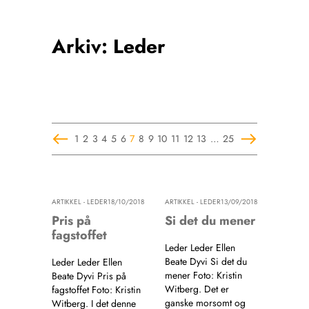
NETTBUTIKK
HENVISNINGER
Arkiv: Leder
CONTENT IN ENGLISH
KURSKALENDER
Scientific articles
STILLINGER
Publication and media
KJØP & SALG
plan
The editorial board
ANNONSERING
About us
1
2
3
4
5
6
7
8
9
10
11
12
13
…
25
FOR FORFATTERE
ARTIKKEL - LEDER
18/10/2018
ARTIKKEL - LEDER
13/09/2018
Pris på
Si det du mener
fagstoffet
Leder Leder Ellen
Beate Dyvi Si det du
Leder Leder Ellen
mener Foto: Kristin
Beate Dyvi Pris på
Witberg. Det er
fagstoffet Foto: Kristin
ganske morsomt og
Witberg. I det denne