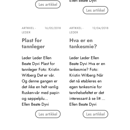
Ellen Beate Dyvi
Les artikkel
Les artikkel
ARTIKKEL -
16/05/2018
ARTIKKEL -
12/04/2018
LEDER
LEDER
Plast for
Hva er en
tannleger
tankesmie?
Leder Leder Ellen
Leder Leder Ellen
Beate Dyvi Plast for
Beate Dyvi Hva er en
tannleger Foto: Kristin
tankesmie? Foto:
Witberg Det er vår.
Kristin Witberg Når
Og denne gangen er
det nå etableres en
det ikke en helt vanlig
egen tankesmie for
Rusken-vår med papir-
tannhelsefeltet er det
og søppelplu…
interessant å se litt …
Ellen Beate Dyvi
Ellen Beate Dyvi
Les artikkel
Les artikkel