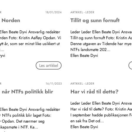
R
18/01/2024
ARTIKKEL - LEDER
t Norden
Tillit og sunn fornuft
Ellen Beate Dyvi Ansvarlig redaktør
Leder Leder Ellen Beate Dyvi Ansvar
rden Foto: Kristin Aafløy Opdan. Vi
Tillit og sunn fornuft Foto: Kristin 
ytt år, som ser minst like usikkert ut
Denne utgaven av Tidende har mye s
j…
NTFs landsmøte 202…
Dyvi
Ellen Beate Dyvi
Les artikkel
R
16/11/2023
ARTIKKEL - LEDER
når NTFs politikk blir
Har vi råd til dette?
Leder Leder Ellen Beate Dyvi Ansvar
Har vi råd til dette? Foto: Kristin 
Ellen Beate Dyvi Ansvarlig redaktør
I september hadde publikasjonen 
NTFs politikk blir laget Foto:
en sak fra Det od…
øy Opdan. Det nærmer seg
Ellen Beate Dyvi
tskapsmøte i NTF. Ka…