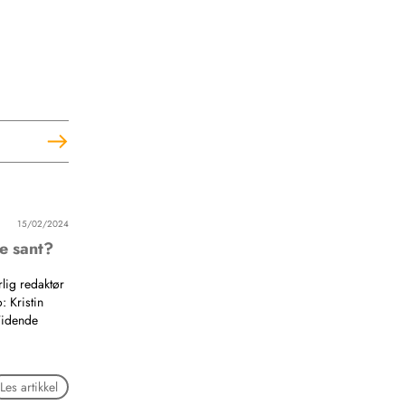
15/02/2024
ke sant?
lig redaktør
: Kristin
Tidende
Les artikkel