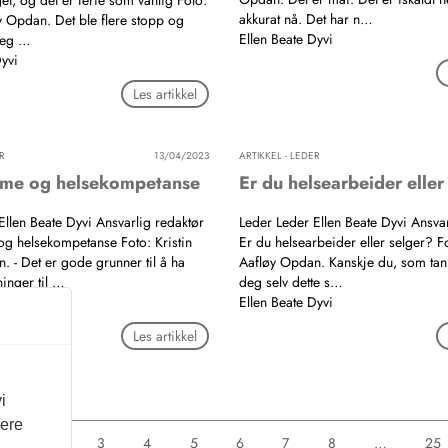
eget, og det er ferie som vanlig Foto:
akkurat nå. Det har n…
øy Opdan. Det ble flere stopp og
Ellen Beate Dyvi
jeg …
Dyvi
Les artikkel
R
13/04/2023
ARTIKKEL - LEDER
mme og helsekompetanse
Er du helsearbeider eller
Ellen Beate Dyvi Ansvarlig redaktør
Leder Leder Ellen Beate Dyvi Ansvar
g helsekompetanse Foto: Kristin
Er du helsearbeider eller selger? Fo
. - Det er gode grunner til å ha
Aafløy Opdan. Kanskje du, som tannl
ninger til …
deg selv dette s…
Dyvi
Ellen Beate Dyvi
Les artikkel
i
vere
1
2
3
4
5
6
7
8
…
25