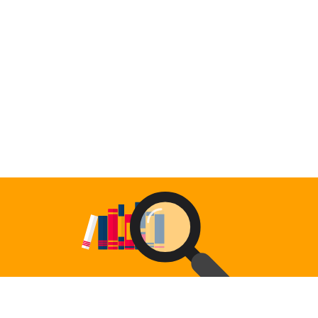
ALENDER
KONTAKT
NGER
OM OSS
 SALG
SERING
RFATTERE