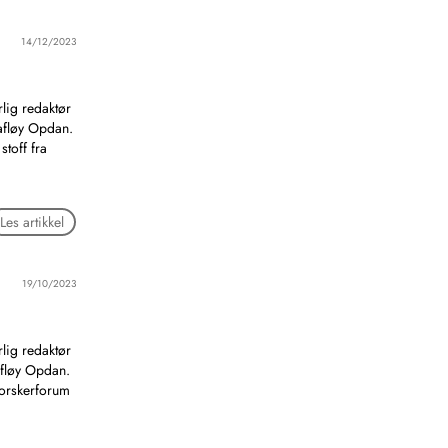
14/12/2023
lig redaktør
Aafløy Opdan.
toff fra
Les artikkel
19/10/2023
lig redaktør
Aafløy Opdan.
Forskerforum