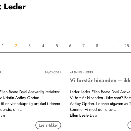
: Leder
1
2
3
4
5
6
7
8
…
25
R
14/03/2024
ARTIKKEL - LEDER
Vi forstår hinanden – ik
Ellen Beate Dyvi Ansvarlig redaktør
Leder Leder Ellen Beate Dyvi Ansvar
: Kristin Aafløy Opdan. I
Vi forstår hinanden - ikke sant? Foto
til en vitenskapelig artikkel i denne
Aafløy Opdan. I denne utgaven av 
Tidende, om …
kommer vi med del to av …
Dyvi
Ellen Beate Dyvi
Les artikkel