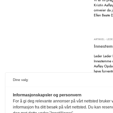
Vi er litt pr
Kristin Aafl
omveier da 
Ellen Beate 
ARTIKKEL - LEDE
Inneste
Leder Leder 
Innestemme o
Aafløy Opdan
høye forvent
Ellen Beate 
Dine valg:
Informasjonskapsler og personvern
For å gi deg relevante annonser på vårt nettsted bruker v
informasjon fra ditt besøk på vårt nettsted. Du kan reser