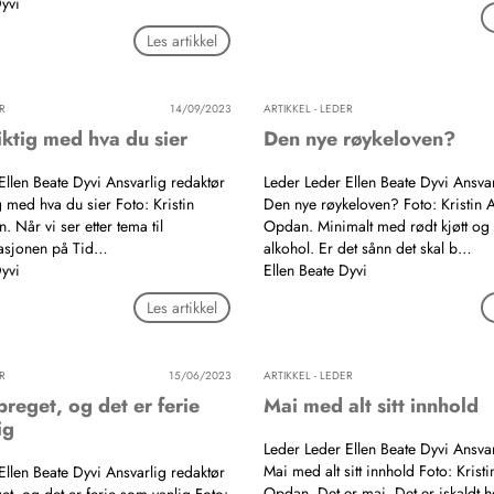
Dyvi
Les artikkel
R
14/09/2023
ARTIKKEL - LEDER
iktig med hva du sier
Den nye røykeloven?
Ellen Beate Dyvi Ansvarlig redaktør
Leder Leder Ellen Beate Dyvi Ansvar
g med hva du sier Foto: Kristin
Den nye røykeloven? Foto: Kristin 
 Når vi ser etter tema til
Opdan. Minimalt med rødt kjøtt og
trasjonen på Tid…
alkohol. Er det sånn det skal b…
Dyvi
Ellen Beate Dyvi
Les artikkel
R
15/06/2023
ARTIKKEL - LEDER
 preget, og det er ferie
Mai med alt sitt innhold
ig
Leder Leder Ellen Beate Dyvi Ansvar
Mai med alt sitt innhold Foto: Kristi
Ellen Beate Dyvi Ansvarlig redaktør
Opdan. Det er mai. Det er iskaldt h