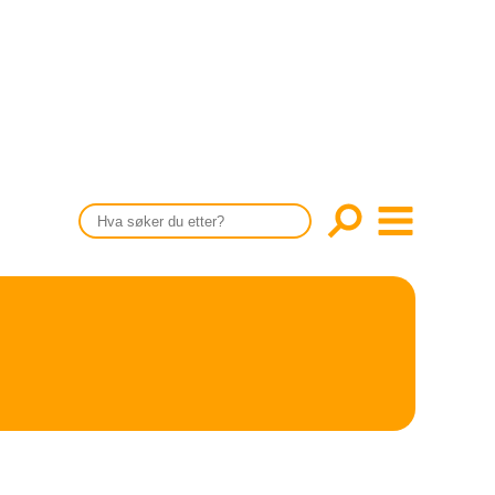
CONTENT IN ENGLISH
Scientific articles
Publication and media plan
The editorial board
About us