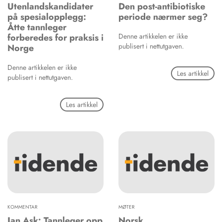
Utenlandskandidater
Den post-antibiotiske
på spesialopplegg:
periode nærmer seg?
Åtte tannleger
forberedes for praksis i
Denne artikkelen er ikke
publisert i nettutgaven.
Norge
Denne artikkelen er ikke
Les artikkel
publisert i nettutgaven.
Les artikkel
KOMMENTAR
MØTER
Jan Ask: Tannleger opp
Norsk