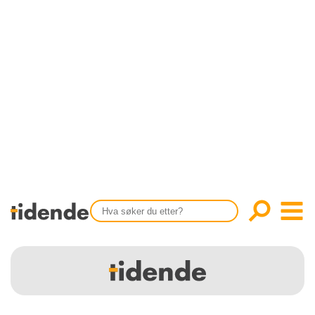
SISTE UTGAVE
KONTAKT
Tidligere utgaver
OM OSS
Årsindekser