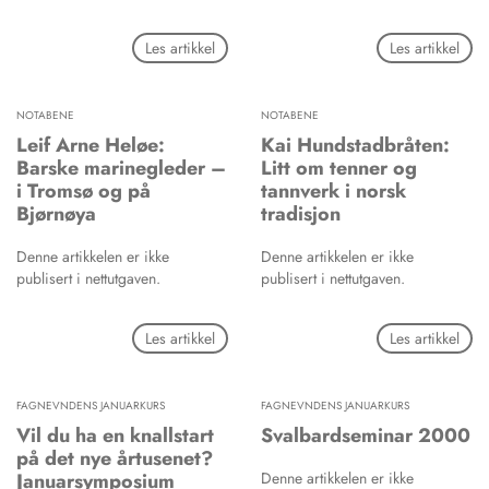
Les artikkel
Les artikkel
NOTABENE
NOTABENE
Leif Arne Heløe:
Kai Hundstadbråten:
Barske marinegleder –
Litt om tenner og
i Tromsø og på
tannverk i norsk
Bjørnøya
tradisjon
Denne artikkelen er ikke
Denne artikkelen er ikke
publisert i nettutgaven.
publisert i nettutgaven.
Les artikkel
Les artikkel
FAGNEVNDENS JANUARKURS
FAGNEVNDENS JANUARKURS
Vil du ha en knallstart
Svalbardseminar 2000
på det nye årtusenet?
Januarsymposium
Denne artikkelen er ikke