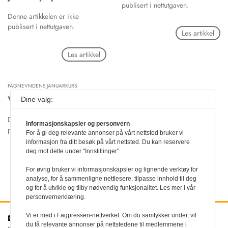
publisert i nettutgaven.
Denne artikkelen er ikke
publisert i nettutgaven.
Les artikkel
Les artikkel
FAGNEVNDENS JANUARKURS
Vinterseminar 2000
Dine valg:
Denne artikkelen er ikke
Informasjonskapsler og personvern
publisert i nettutgaven.
For å gi deg relevante annonser på vårt nettsted bruker vi
informasjon fra ditt besøk på vårt nettsted. Du kan reservere
deg mot dette under "Innstillinger".
Les artikkel
For øvrig bruker vi informasjonskapsler og lignende verktøy for
analyse, for å sammenligne nettlesere, tilpasse innhold til deg
og for å utvikle og tilby nødvendig funksjonalitet. Les mer i vår
personvernerklæring.
Vi er med i Fagpressen-nettverket. Om du samtykker under, vil
Den norske
Kontakt oss
du få relevante annonser på nettstedene til medlemmene i