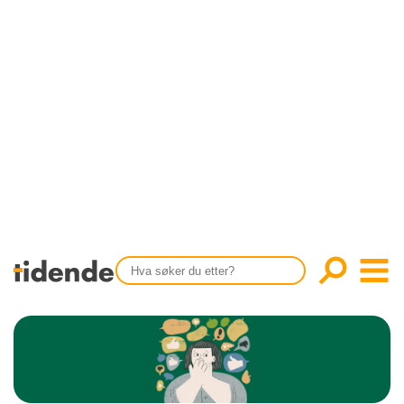
SISTE UTGAVE
KONTAKT
Tidligere utgaver
OM OSS
Årsindekser