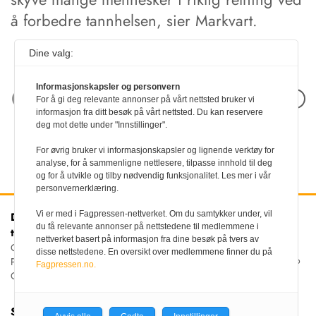
å forbedre tannhelsen, sier Markvart.
Dine valg:
Informasjonskapsler og personvern
Neste artikkel
For å gi deg relevante annonser på vårt nettsted bruker vi
informasjon fra ditt besøk på vårt nettsted. Du kan reservere
deg mot dette under "Innstillinger".
For øvrig bruker vi informasjonskapsler og lignende verktøy for
analyse, for å sammenligne nettlesere, tilpasse innhold til deg
og for å utvikle og tilby nødvendig funksjonalitet. Les mer i vår
personvernerklæring.
Vi er med i Fagpressen-nettverket. Om du samtykker under, vil
Den norske
Kontakt oss
du få relevante annonser på nettstedene til medlemmene i
tannlegeforenings Tidende
Tlf:
22 54 74 00
nettverket basert på informasjon fra dine besøk på tvers av
E-post:
Christiania Torv 5, 0158 Oslo
disse nettstedene. En oversikt over medlemmene finner du på
tidende@tannlegeforeningen.no
Postboks 2073 Vika, 0125
Fagpressen.no.
OSLO
Sjefredaktør