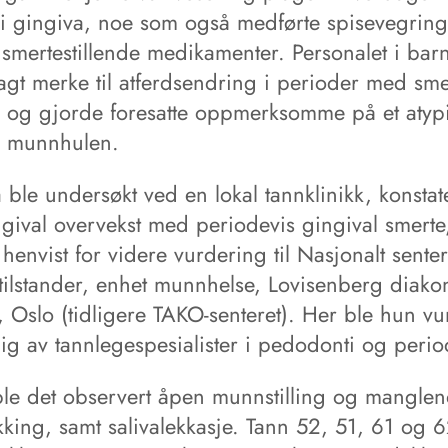
 i gingiva, noe som også medførte spisevegrin
 smertestillende medikamenter. Personalet i ba
agt merke til atferdsendring i perioder med sme
og gjorde foresatte oppmerksomme på et atyp
v munnhulen.
 ble undersøkt ved en lokal tannklinikk, konstat
gival overvekst med periodevis gingival smerte
henvist for videre vurdering til Nasjonalt senter
 tilstander, enhet munnhelse, Lovisenberg diako
 Oslo (tidligere TAKO-senteret). Her ble hun vu
lig av tannlegespesialister i pedodonti og perio
 ble det observert åpen munnstilling og mangle
kking, samt salivalekkasje. Tann 52, 51, 61 og 6