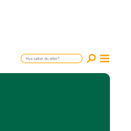
CONTENT IN ENGLISH
Scientific articles
Publication and media plan
The editorial board
About us