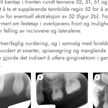
lt bentap i fronten rundt tennene 52, 51, 61 og
t å ta et supplerende tannbilde regio 52 for å 
 for eventuell ekstraksjon av 52 (figur 2b). Fo
rmert om festetap i overkjevens front og mulighe
 felling av incisivene og lateralene.
 tverrfaglig vurdering, og i samvalg med foreld
 vurdert at smerter, spisevegring og manglende 
gjorde det indisert å utføre gingivektomi i gen
.