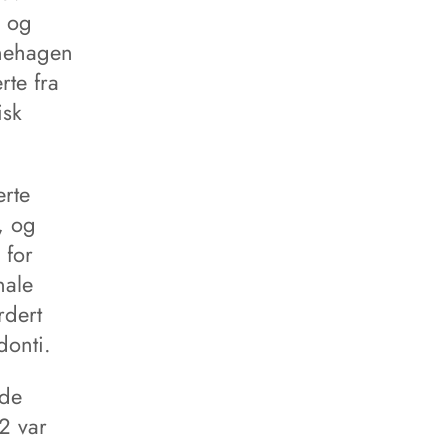
g og
rnehagen
rte fra
isk
erte
, og
 for
nale
rdert
donti.
nde
2 var