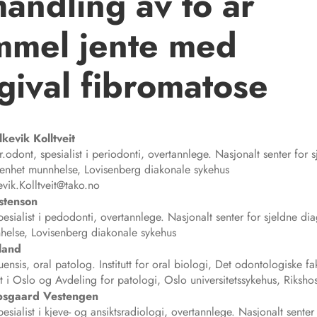
andling av to år
mmel jente med
gival fibromatose
lkevik
Kolltveit
r.odont, spesialist i periodonti, overtannlege. Nasjonalt senter for 
 enhet munnhelse, Lovisenberg diakonale sykehus
evik.Kolltveit@tako.no
stenson
pesialist i pedodonti, overtannlege. Nasjonalt senter for sjeldne di
helse, Lovisenberg diakonale sykehus
land
ensis, oral patolog. Institutt for oral biologi, Det odontologiske fak
et i Oslo og Avdeling for patologi, Oslo universitetssykehus, Rikshos
ibsgaard
Vestengen
pesialist i kjeve- og ansiktsradiologi, overtannlege. Nasjonalt senter