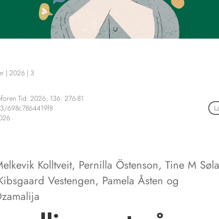
er
|
2026
|
3
foren Tid. 2026; 136: 276-81
73/698c7864419f8
L
2026
Melkevik Kolltveit
,
Pernilla Östenson
,
Tine M Søl
 Kibsgaard Vestengen
,
Pamela Åsten
og
zamalija