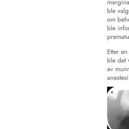
margina
ble valg
om behov
ble info
prematur
Etter en
ble det
av munn 
anestesi