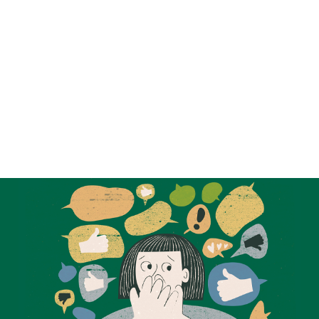
ALENDER
KONTAKT
NGER
OM OSS
 SALG
SERING
RFATTERE