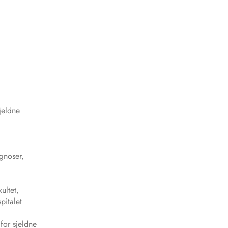
sjeldne
agnoser,
ultet,
pitalet
 for sjeldne