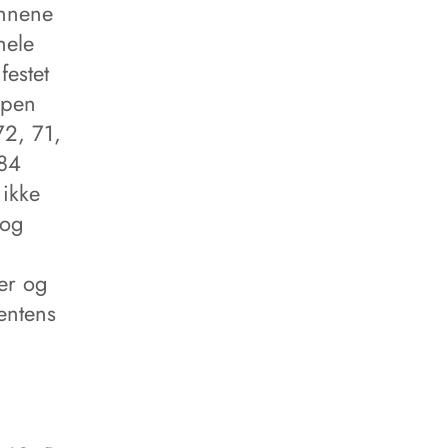
ennene
hele
festet
ppen
72, 71,
 84
 ikke
 og
er og
entens