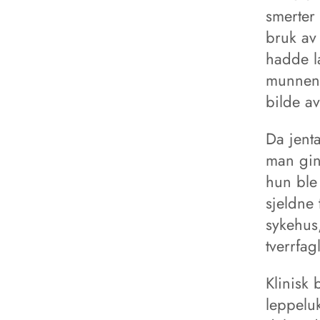
smerter
bruk av
hadde l
munnen 
bilde a
Da jenta
man gin
hun ble 
sjeldne
sykehus,
tverrfag
Klinisk
leppelu