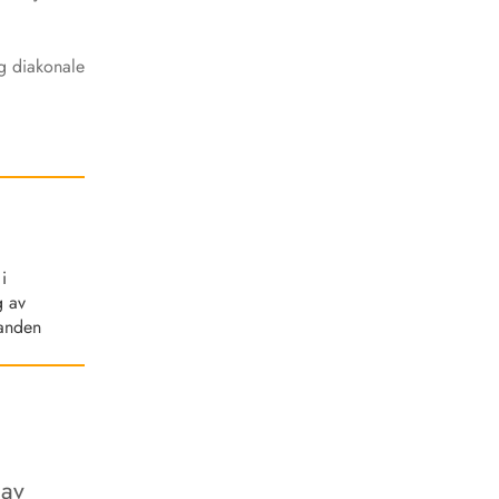
rg diakonale
i
g av
tanden
 av