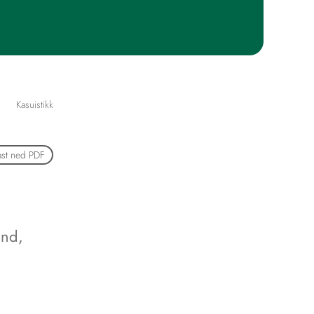
Kasuistikk
ast ned PDF
and
,