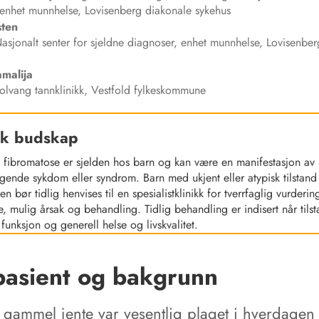
 enhet munnhelse, Lovisenberg diakonale sykehus
ten
sjonalt senter for sjeldne diagnoser, enhet munnhelse, Lovisenbe
malija
olvang tannklinikk, Vestfold fylkeskommune
sk budskap
 fibromatose er sjelden hos barn og kan være en manifestasjon av
gende sykdom eller syndrom. Barn med ukjent eller atypisk tilstand 
n bør tidlig henvises til en spesialistklinikk for tverrfaglig vurderin
, mulig årsak og behandling. Tidlig behandling er indisert når tils
 funksjon og generell helse og livskvalitet.
asient og bakgrunn
r gammel jente var vesentlig plaget i hverdagen