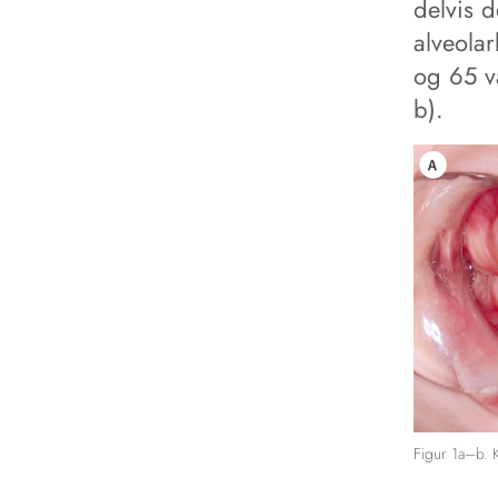
delvis d
alveola
og 65 v
b).
Figur 1a–b. K