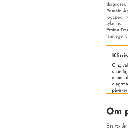
diagnoser,
Pamela
Ås
logoped. Na
sykehus
Emina
Dza
tannlege. S
Klini
Gingival
underlig
munnhule
diagnose
påvirker
Om p
En to å