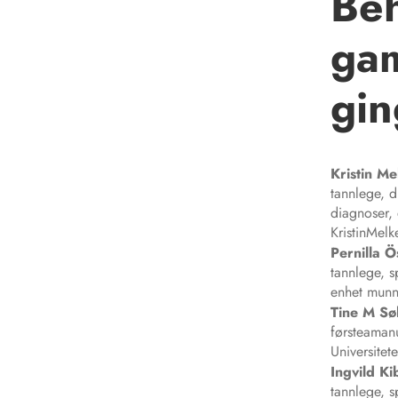
Beh
ga
gin
Kristin Me
tannlege, d
diagnoser,
KristinMelk
Pernilla
Ö
tannlege, s
enhet munn
Tine M
Sø
førsteamanu
Universitet
Ingvild K
tannlege, s