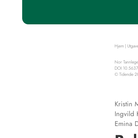
Hjem
|
Utgav
Nor Tannlege
DOI:10.563
© Tidende 
Kristin 
Ingvild
Emina D