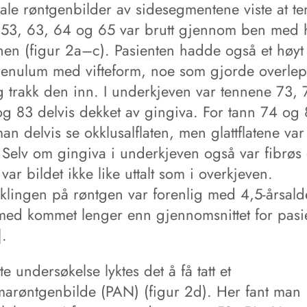
kale røntgenbilder av sidesegmentene viste at t
 53, 63, 64 og 65 var brutt gjennom ben med 
nen (figur 2a–c). Pasienten hadde også et høyt 
 frenulum med vifteform, noe som gjorde overle
g trakk den inn. I underkjeven var tennene 73, 
og 83 delvis dekket av gingiva. For tann 74 og
n delvis se okklusalflaten, men glattflatene var
. Selv om gingiva i underkjeven også var fibrøs
 var bildet ikke like uttalt som i overkjeven.
iklingen på røntgen var forenlig med 4,5-årsald
med kommet lenger enn gjennomsnittet for pasi
].
e undersøkelse lyktes det å få tatt et
arøntgenbilde (PAN) (figur 2d). Her fant man