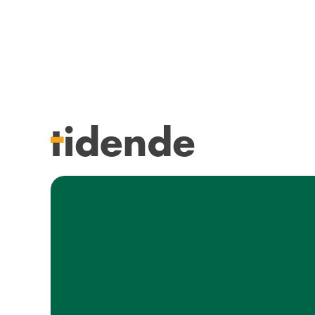
SISTE UTGAVE
KURSK
Tidligere utgaver
STILLI
Årsindekser
KJØP &
NETTBUTIKK
ANNON
HENVISNINGER
FOR FO