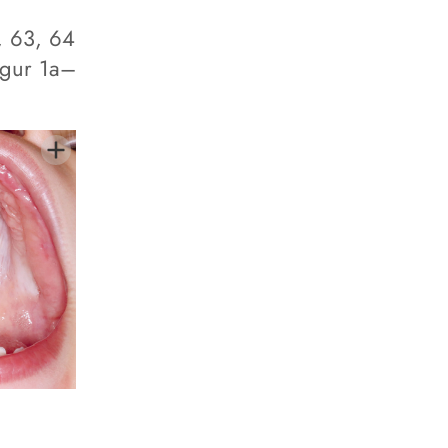
, 63, 64
igur 1a–