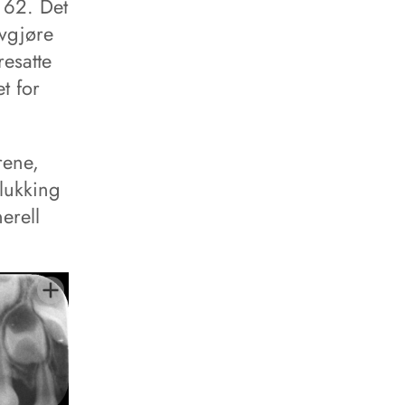
 62. Det
avgjøre
resatte
t for
rene,
lukking
erell