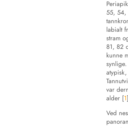
Periapi
55, 54,
tannkro
labialt
stram o
81, 82 
kunne ma
synlige
atypisk,
Tannutv
var der
alder [
1
Ved nest
panoram