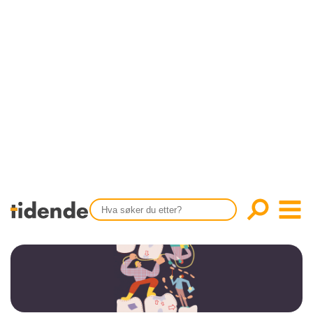
SISTE UTGAVE
KONTAKT
Tidligere utgaver
OM OSS
Årsindekser