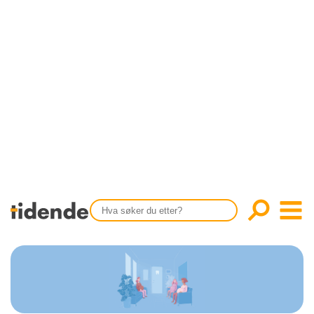
SISTE UTGAVE
KONTAKT
Tidligere utgaver
OM OSS
Årsindekser