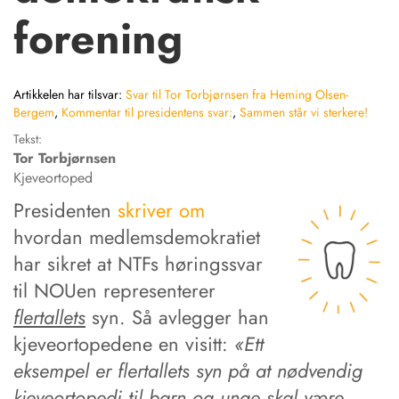
forening
Artikkelen har tilsvar:
Svar til Tor Torbjørnsen fra Heming Olsen-
Bergem
,
Kommentar til presidentens svar:
,
Sammen står vi sterkere!
Tekst:
Tor
Torbjørnsen
Kjeveortoped
Presidenten
skriver om
hvordan medlemsdemokratiet
har sikret at NTFs høringssvar
til NOUen representerer
flertallets
syn. Så avlegger han
kjeveortopedene en visitt:
«Ett
eksempel er flertallets syn på at nødvendig
kjeveortopedi til barn og unge skal være