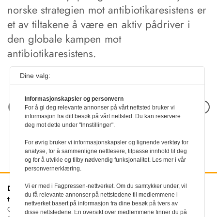
norske strategien mot antibiotikaresistens er
et av tiltakene å være en aktiv pådriver i
den globale kampen mot
antibiotikaresistens.
Dine valg:
Informasjonskapsler og personvern
Neste artikkel
For å gi deg relevante annonser på vårt nettsted bruker vi
informasjon fra ditt besøk på vårt nettsted. Du kan reservere
deg mot dette under "Innstillinger".
For øvrig bruker vi informasjonskapsler og lignende verktøy for
analyse, for å sammenligne nettlesere, tilpasse innhold til deg
og for å utvikle og tilby nødvendig funksjonalitet. Les mer i vår
personvernerklæring.
Vi er med i Fagpressen-nettverket. Om du samtykker under, vil
Den norske
Kontakt oss
du få relevante annonser på nettstedene til medlemmene i
tannlegeforenings Tidende
Tlf:
22 54 74 00
nettverket basert på informasjon fra dine besøk på tvers av
E-post:
Christiania Torv 5, 0158 Oslo
disse nettstedene. En oversikt over medlemmene finner du på