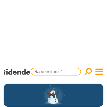
SISTE UTGAVE
KONTAKT
Tidligere utgaver
OM OSS
Årsindekser