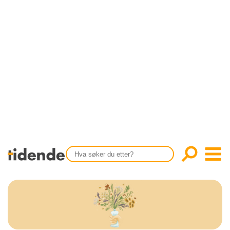
SISTE UTGAVE
KONTAKT
Tidligere utgaver
OM OSS
Årsindekser