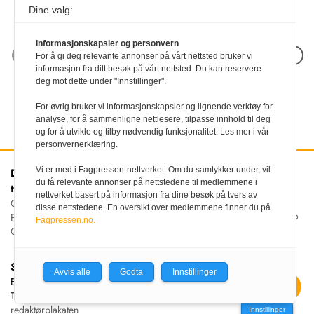
Dine valg:
Informasjonskapsler og personvern
Neste artikkel
For å gi deg relevante annonser på vårt nettsted bruker vi
informasjon fra ditt besøk på vårt nettsted. Du kan reservere
deg mot dette under "Innstillinger".
For øvrig bruker vi informasjonskapsler og lignende verktøy for
analyse, for å sammenligne nettlesere, tilpasse innhold til deg
og for å utvikle og tilby nødvendig funksjonalitet. Les mer i vår
personvernerklæring.
Vi er med i Fagpressen-nettverket. Om du samtykker under, vil
Den norske
Kontakt oss
du få relevante annonser på nettstedene til medlemmene i
tannlegeforenings Tidende
Tlf:
22 54 74 00
nettverket basert på informasjon fra dine besøk på tvers av
E-post:
Christiania Torv 5, 0158 Oslo
disse nettstedene. En oversikt over medlemmene finner du på
tidende@tannlegeforeningen.no
Postboks 2073 Vika, 0125
Fagpressen.no.
OSLO
Sjefredaktør
Avvis alle
Godta
Innstillinger
Ellen Beate Dyvi
Tidende redigeres etter
redaktørplakaten
Innstillinger