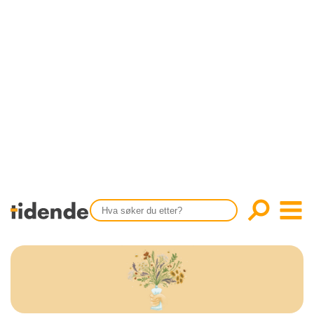
SISTE UTGAVE
KONTAKT
Tidligere utgaver
OM OSS
Årsindekser