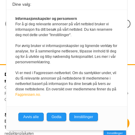
Dine valg:
Informasjonskapsler og personvern
Neste artikkel
For å gi deg relevante annonser på vårt nettsted bruker vi
informasjon fra ditt besøk på vårt nettsted. Du kan reservere
deg mot dette under "Innstillinger".
For øvrig bruker vi informasjonskapsler og lignende verktøy for
analyse, for å sammenligne nettlesere, tilpasse innhold til deg
og for å utvikle og tilby nødvendig funksjonalitet. Les mer i vår
personvernerklæring.
Vi er med i Fagpressen-nettverket. Om du samtykker under, vil
Den norske
Kontakt oss
du få relevante annonser på nettstedene til medlemmene i
tannlegeforenings Tidende
Tlf:
22 54 74 00
nettverket basert på informasjon fra dine besøk på tvers av
E-post:
Christiania Torv 5, 0158 Oslo
disse nettstedene. En oversikt over medlemmene finner du på
tidende@tannlegeforeningen.no
Postboks 2073 Vika, 0125
Fagpressen.no.
OSLO
Sjefredaktør
Avvis alle
Godta
Innstillinger
Ellen Beate Dyvi
Tidende redigeres etter
redaktørplakaten
Innstillinger