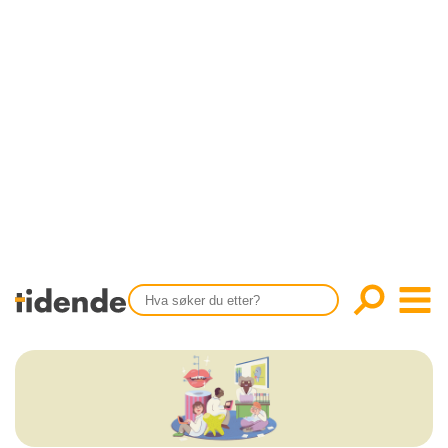
SISTE UTGAVE
KONTAKT
Tidligere utgaver
OM OSS
Årsindekser