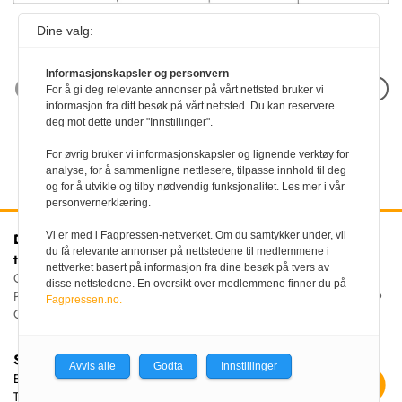
Dine valg:
Informasjonskapsler og personvern
Neste artikkel
For å gi deg relevante annonser på vårt nettsted bruker vi
informasjon fra ditt besøk på vårt nettsted. Du kan reservere
deg mot dette under "Innstillinger".
For øvrig bruker vi informasjonskapsler og lignende verktøy for
analyse, for å sammenligne nettlesere, tilpasse innhold til deg
og for å utvikle og tilby nødvendig funksjonalitet. Les mer i vår
personvernerklæring.
Vi er med i Fagpressen-nettverket. Om du samtykker under, vil
Den norske
Kontakt oss
du få relevante annonser på nettstedene til medlemmene i
tannlegeforenings Tidende
Tlf:
22 54 74 00
nettverket basert på informasjon fra dine besøk på tvers av
E-post:
Christiania Torv 5, 0158 Oslo
disse nettstedene. En oversikt over medlemmene finner du på
tidende@tannlegeforeningen.no
Postboks 2073 Vika, 0125
Fagpressen.no.
OSLO
Sjefredaktør
Avvis alle
Godta
Innstillinger
Ellen Beate Dyvi
Tidende redigeres etter