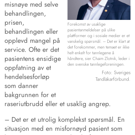
misnøye med selve
behandlingen,
prisen,
Forekomst av usaklige
behandlingen eller
pasientanmeldelser på ulike
plattformer og i sosiale medier er et
opplevd mangel på
vanskelig spørsmål. – Det er klart at
det forekommer, men temaet er ikke
service. Ofte er det
helt enkelt for tannlegene å
pasientens ensidige
håndtere, sier Chaim Zlotnik, leder i
den svenske tannlegeforeningen.
oppfatning av et
Foto: Sveriges
hendelsesforløp
Tandläkarförbund.
som danner
bakgrunnen for et
raseriutbrudd eller et usaklig angrep.
– Det er et utrolig komplekst spørsmål. En
situasjon med en misfornøyd pasient som