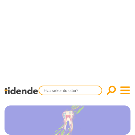
SISTE UTGAVE
KONTAKT
Tidligere utgaver
OM OSS
Årsindekser