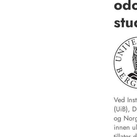
od
stu
Ved Inst
(UiB), D
og Norge
innen ul
tillater