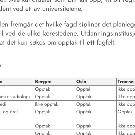
ent ved ett av universitetene.
len fremgår det hvilke fagdisipliner det planle
il ved de ulike lærestedene. Utdanningsinstitus
at det kun søkes om opptak til
ett
fagfelt.
in
Bergen
Oslo
Tromsø
Opptak
Opptak
Ikke opp
ansiktsradiologi
Opptak
Opptak
Ikke opp
edi
Ikke opptak
Opptak
Ikke opp
gi og oral
Opptak
Opptak
Opptak
Opptak
Opptak
Ikke opp
Opptak
Opptak
Ikke opp