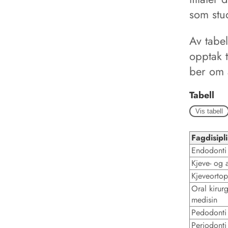
som stud
Av tabel
opptak t
ber om 
Tabell
Vis tabell
Fagdisipl
Endodonti
Kjeve- og 
Kjeveortop
Oral kirur
medisin
Pedodonti
Periodonti