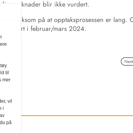
ndige søknader blir ikke vurdert.
 oppmerksom på at opptaksprosessen er lang. 
s sluttført i februar/mars 2024.
i
vere
Neste
ktøy
d til
es mer
r, vil
 i
 av
 du på