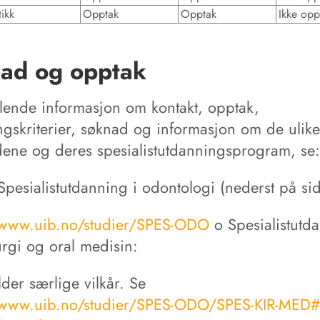
tikk
Opptak
Opptak
Ikke opp
ad og opptak
yllende informasjon om kontakt, opptak,
ngskriterier, søknad og informasjon om de ulike
dene og deres spesialistutdanningsprogram, se:
Spesialistutdanning i odontologi (nederst på si
/www.uib.no/studier/SPES-ODO
o Spesialistutda
urgi og oral medisin:
der særlige vilkår. Se
/www.uib.no/studier/SPES-ODO/SPES-KIR-MED#