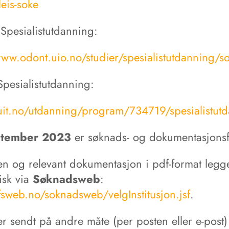
leis-soke
Spesialistutdanning:
www.odont.uio.no/studier/spesialistutdanning/s
Spesialistutdanning:
/uit.no/utdanning/program/734719/spesialistut
ptember 2023
er søknads- og dokumentasjonsfr
n og relevant dokumentasjon i pdf-format legg
isk via
Søknadsweb
:
/fsweb.no/soknadsweb/velgInstitusjon.jsf
.
r sendt på andre måte (per posten eller e-post)