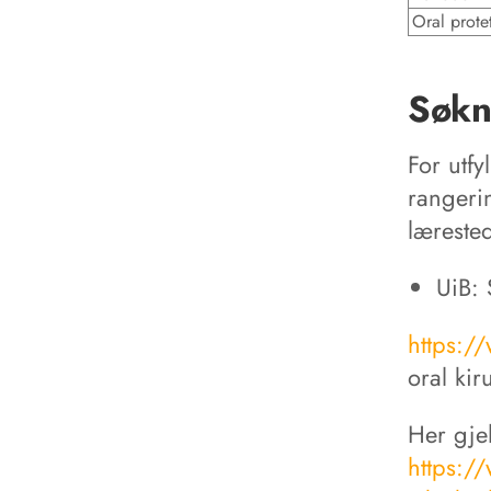
Oral prote
Søkn
For utf
rangeri
læreste
UiB: 
https:/
oral kir
Her gjel
https:/