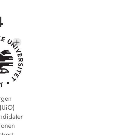
4
ergen
 (UiO)
andidater
sjonen
strert