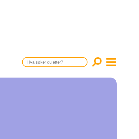
CONTENT IN ENGLISH
Scientific articles
Publication and media plan
The editorial board
About us