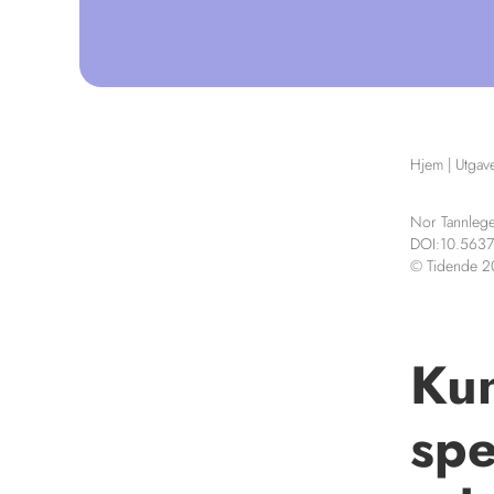
Hjem
|
Utgav
Nor Tannlege
DOI:10.5637
© Tidende 
Kun
spe