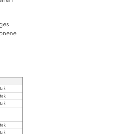
gges
jonene
tak
tak
tak
tak
tak