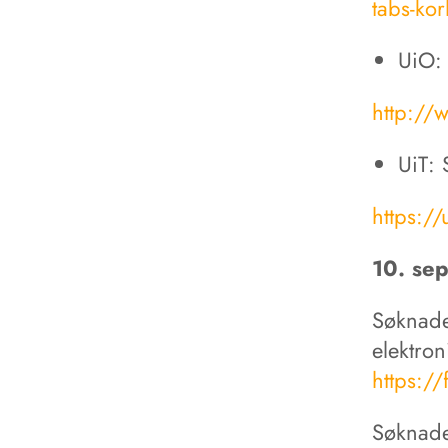
tabs-kor
UiO: 
http://
UiT: 
https:/
10. se
Søknade
elektron
https:/
Søknade