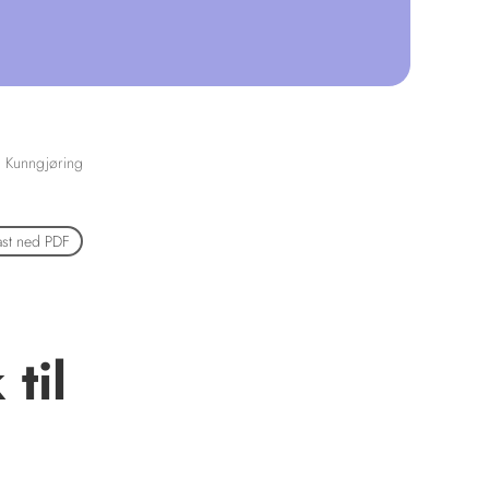
Kunngjøring
ast ned PDF
til