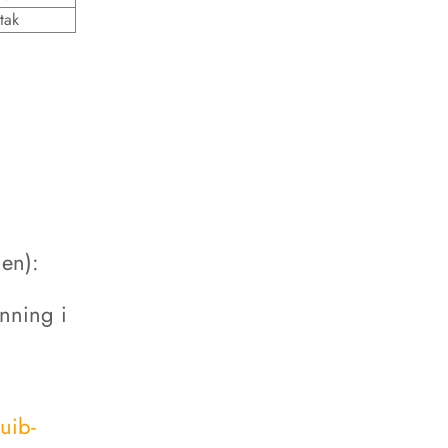
tak
den):
nning i
uib-