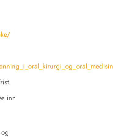
oke/
danning_i_oral_kirurgi_og_oral_medisin
ist.
es inn
 og