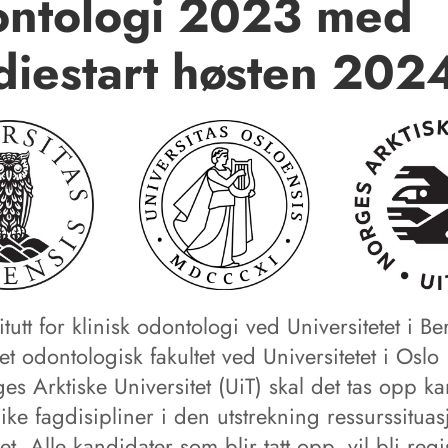
ontologi 2023 med
diestart høsten 202
itutt for klinisk odontologi ved Universitetet i B
et odontologisk fakultet ved Universitetet i Oslo
s Arktiske Universitet (UiT) skal det tas opp k
ike fagdisipliner i den utstrekning ressurssitua
 det. Alle kandidater som blir tatt opp, vil bli regi