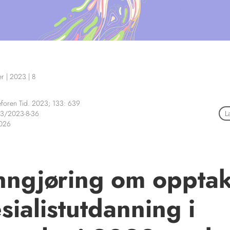
er
|
2023
|
8
foren Tid. 2023; 133: 639
3/2023-8-36
L
2026
ngjøring om opptak 
sialistutdanning i