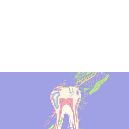
ALENDER
KONTAKT
NGER
OM OSS
 SALG
SERING
RFATTERE