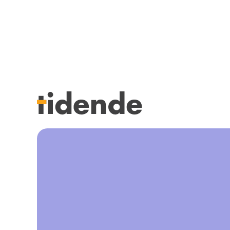
SISTE UTGAVE
KURSK
Tidligere utgaver
STILLI
Årsindekser
KJØP &
NETTBUTIKK
ANNON
HENVISNINGER
FOR FO