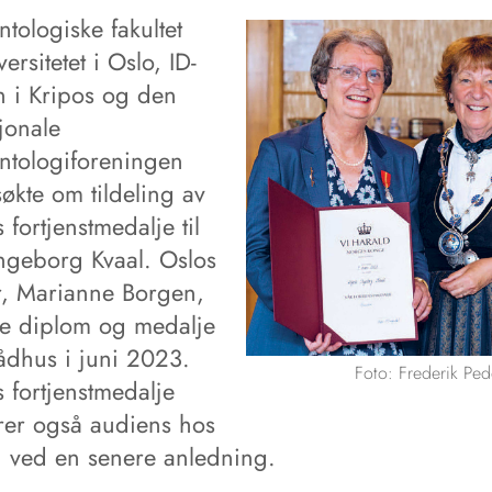
tologiske fakultet
ersitetet i Oslo, ID-
 i Kripos og den
jonale
ontologiforeningen
økte om tildeling av
fortjenstmedalje til
Ingeborg Kvaal. Oslos
r, Marianne Borgen,
te diplom og medalje
rådhus i juni 2023.
Foto: Frederik Ped
 fortjenstmedalje
er også audiens hos
 ved en senere anledning.