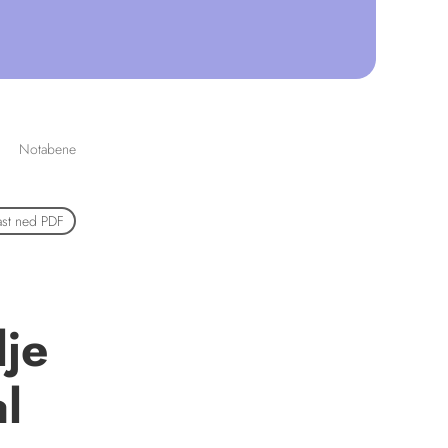
Notabene
ast ned PDF
lje
al