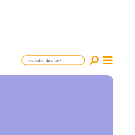
CONTENT IN ENGLISH
Scientific articles
Publication and media plan
The editorial board
About us