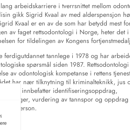
 lang arbeidskarriere i tverrsnittet mellom odon
disin gikk Sigrid Kvaal av med alderspensjon hø
igrid Kvaal er en av de som har betydd mest fo
gen av faget rettsodontologi i Norge, heter det i
elsen for tildelingen av Kongens fortjenstmedal
le ferdigutdannet tannlege i 1978 og har arbei
ntologiske spørsmål siden 1987. Rettsodontologi
lse av odontologisk kompetanse i rettens tjenest
et har nær tilknytning til kriminalteknikk, jus 
isin og innbefatter identifiseringsoppdrag,
stimeringer, vurdering av tannspor og oppdrag
ig fagperson.
i
vere