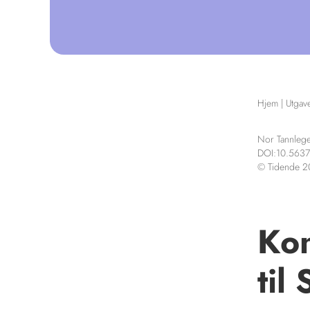
Hjem
|
Utgav
Nor Tannlege
DOI:10.5637
© Tidende 
Kon
til