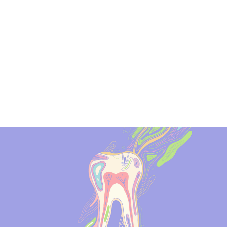
ALENDER
KONTAKT
NGER
OM OSS
 SALG
SERING
RFATTERE