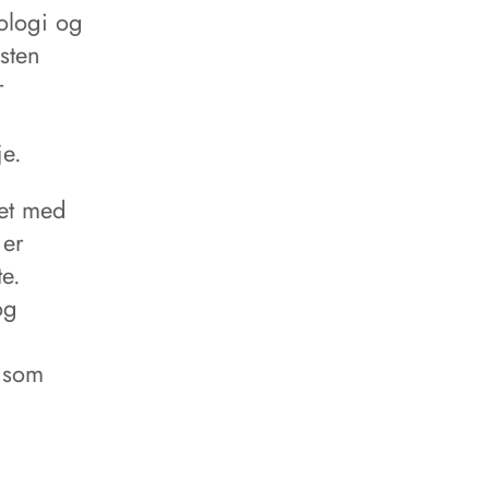
tologi og
sten
r
je.
det med
 er
e.
og
 som