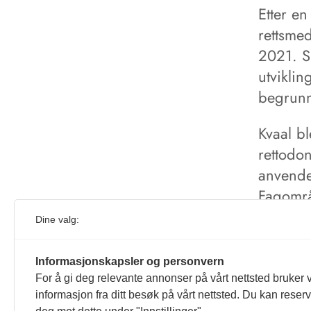
Etter en
rettsme
2021. S
utviklin
begrunn
Kvaal b
rettodo
anvende
Fagområd
rettsmed
Dine valg:
alderse
sakkynd
Informasjonskapsler og personvern
For å gi deg relevante annonser på vårt nettsted bruker v
informasjon fra ditt besøk på vårt nettsted. Du kan reser