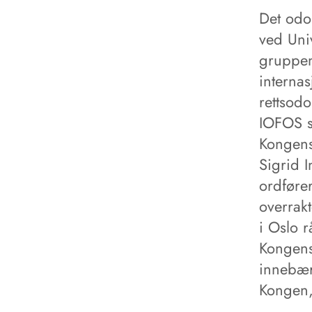
Det odon
ved Univ
gruppen
internas
rettsod
IOFOS s
Kongens 
Sigrid 
ordføre
overrak
i Oslo 
Kongens
innebær
Kongen,