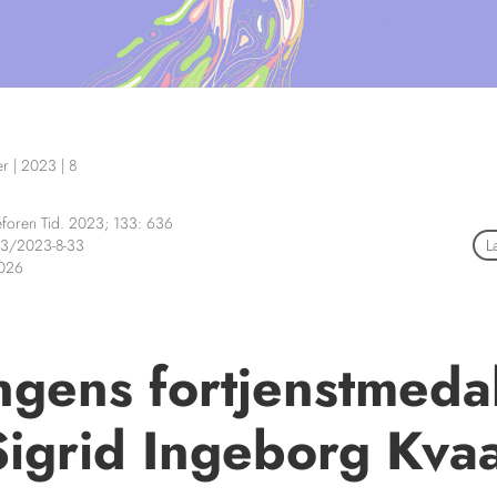
er
|
2023
|
8
foren Tid. 2023; 133: 636
3/2023-8-33
L
2026
gens fortjenstmeda
 Sigrid Ingeborg Kva