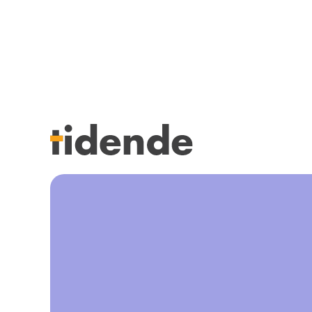
SISTE UTGAVE
KURSK
Tidligere utgaver
STILLI
Årsindekser
KJØP &
NETTBUTIKK
ANNON
HENVISNINGER
FOR FO