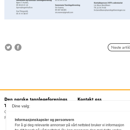
Neste artik
Den norske tannlegeforenings
Kontakt oss
Tidende
Tlf:
22 54 74 00
Dine valg:
E-post:
Christiania Torv 5, 0158 Oslo
tidende@tannlegeforeningen.n
Postboks 2073 Vika, 0125 OSLO
Informasjonskapsler og personvern
For å gi deg relevante annonser på vårt nettsted bruker vi informasjon