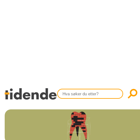
SISTE UTGAVE
KONTAKT
Tidligere utgaver
OM OSS
Årsindekser