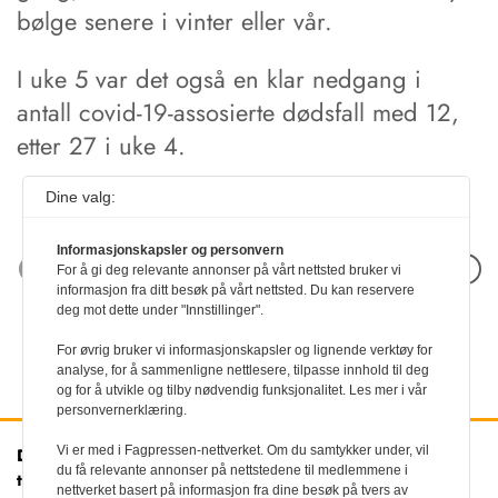
bølge senere i vinter eller vår.
I uke 5 var det også en klar nedgang i
antall covid-19-assosierte dødsfall med 12,
etter 27 i uke 4.
Dine valg:
Informasjonskapsler og personvern
Neste artikkel
For å gi deg relevante annonser på vårt nettsted bruker vi
informasjon fra ditt besøk på vårt nettsted. Du kan reservere
deg mot dette under "Innstillinger".
For øvrig bruker vi informasjonskapsler og lignende verktøy for
analyse, for å sammenligne nettlesere, tilpasse innhold til deg
og for å utvikle og tilby nødvendig funksjonalitet. Les mer i vår
personvernerklæring.
Vi er med i Fagpressen-nettverket. Om du samtykker under, vil
Den norske
Kontakt oss
du få relevante annonser på nettstedene til medlemmene i
tannlegeforenings Tidende
Tlf:
22 54 74 00
nettverket basert på informasjon fra dine besøk på tvers av