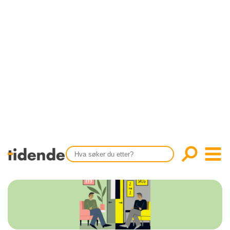
SISTE UTGAVE
KONTAKT
Tidligere utgaver
OM OSS
Årsindekser