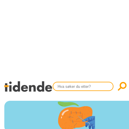
SISTE UTGAVE
KONTAKT
Tidligere utgaver
OM OSS
Årsindekser