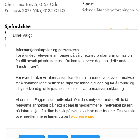
E-post:
Christiania Torv 5, 0158 Oslo
tidende@tannlegeforeningen.n
Postboks 2073 Vika, 0125 OSLO
Sjefredaktør
Ellen Beate Dyvi
Dine valg:
Tidende redigeres etter
redaktørplakaten
Informasjonskapsler og personvern
For å gi deg relevante annonser på vårt nettsted bruker vi informasjon
fra ditt besøk på vårt nettsted. Du kan reservere deg mot dette under
"Innstillinger".
For øvrig bruker vi informasjonskapsler og lignende verktøy for analyse,
for å sammenligne nettlesere, tilpasse innhold til deg og for å utvikle og
tilby nødvendig funksjonalitet. Les mer i vår personvernerklæring.
Vi er med i Fagpressen-nettverket. Om du samtykker under, vil du få
relevante annonser på nettstedene til medlemmene i nettverket basert
på informasjon fra dine besøk på tvers av disse nettstedene. En oversikt
over medlemmene finner du på
Fagpressen.no.