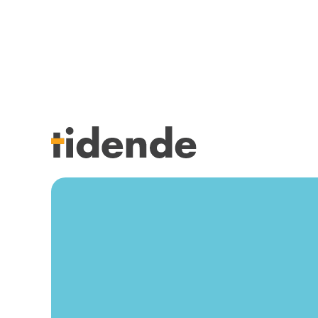
SISTE UTGAVE
KURSK
Tidligere utgaver
STILLI
Årsindekser
KJØP &
NETTBUTIKK
ANNON
HENVISNINGER
FOR FO