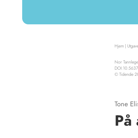
Hjem
|
Utgav
Nor Tannlege
DOI:10.5637
© Tidende 
Tone El
På 