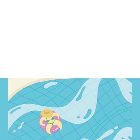
ALENDER
KONTAKT
NGER
OM OSS
 SALG
SERING
RFATTERE