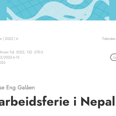
er
|
2022
|
6
Tidendes
foren Tid. 2022; 132: 570-3
3/2022-6-15
L
2026
ise Eng Galåen
arbeidsferie i Nepal