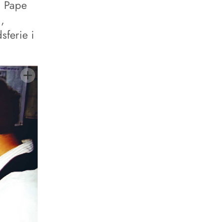
. Pape
,
sferie i