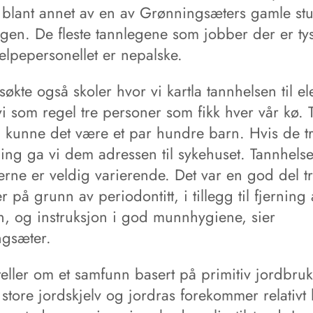
, blant annet av en av Grønning­sæters gamle st
rgen. De fleste tannlegene som jobber der er ty
elpepersonellet er nepalske.
økte også skoler hvor vi kartla tannhelsen til el
i som regel tre personer som fikk hver vår kø. T
kunne det være et par hundre barn. Hvis de t
ng ga vi dem adressen til sykehuset. Tannhelsen
erne er veldig varierende. Det var en god del t
r på grunn av periodontitt, i tillegg til fjerning
in, og instruksjon i god munnhygiene, sier
gsæter.
eller om et samfunn basert på primitiv jordbruks
store jordskjelv og jordras forekommer relativt