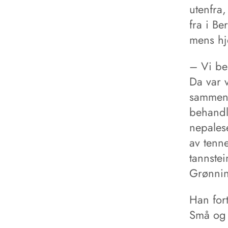
utenfra
fra i Be
mens hj
– Vi bes
Da var v
sammen 
behandli
nepales
av tenne
tannste
Grønnin
Han fort
Små og 