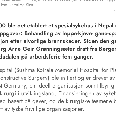
llom Nepal og Kina.
F
00 ble det etablert et spesialsykehus i Nepal
pgaver: Behandling av leppe-kjeve- gane-spa
jon etter alvorlige brannskader. Siden den g
urg Arne Geir Grønningsæter dratt fra Bergen
udalen på arbeidsferie fem ganger.
pital (Sushma Koirala Memorial Hospital for Pla
nstructive Surgery) ble initiert og er drevet av
st Germany, en ideell organisasjon som tilbyr gr
 kirurgi i utviklingsland. Finansieringen av syke
rad basert på gaver, og de kirurgiske teamene b
rt av tyske frivillige organisasjoner.