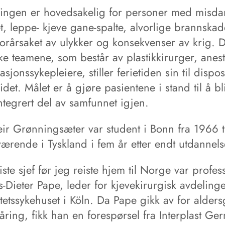
ingen er hovedsakelig for personer med misda
et, leppe- kjeve gane-spalte, alvorlige brannskad
forårsaket av ulykker og konsekvenser av krig. 
ke teamene, som består av plastikkirurger, anest
sjonssykepleiere, stiller ferietiden sin til dispo
idet. Målet er å gjøre pasientene i stand til å bl
integrert del av samfunnet igjen.
ir Grønningsæter var student i Bonn fra 1966 t
ærende i Tyskland i fem år etter endt utdannels
ste sjef før jeg reiste hjem til Norge var profes
-Dieter Pape, leder for kjevekirurgisk avdeling
tetssykehuset i Köln. Da Pape gikk av for alder
ring, fikk han en forespørsel fra Interplast Ge