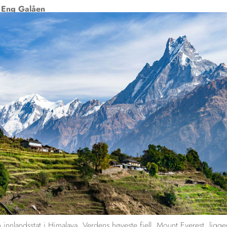
Eng Galåen
 innlandsstat i Himalaya. Verdens høyeste fjell, Mount Everest, ligge