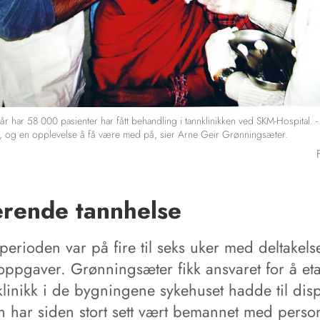
 år har 58 000 pasienter har fått behandling i tannklinikken ved SKM-Hospital. - 
, og en opplevelse å få være med på, sier Arne Geir Grønningsæter.
erende tannhelse
erioden var på fire til seks uker med deltakelse
oppgaver. Grønningsæter fikk ansvaret for å et
klinikk i de bygningene sykehuset hadde til disp
n har siden stort sett vært bemannet med person