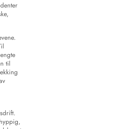
udenter
ske,
evene.
il
rengte
 til
rekking
 av
drift.
 hyppig,