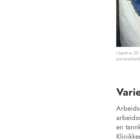
I løpet av 20
pionerarbeid
Vari
Arbeidsp
arbeids
en tann
Klinikke