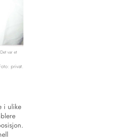
Det var et
Foto: privat.
 i ulike
ablere
osisjon.
ell