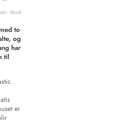
oto: iStock.
 med to
lte, og
ang har
 til
stic
atis
huset er
lir