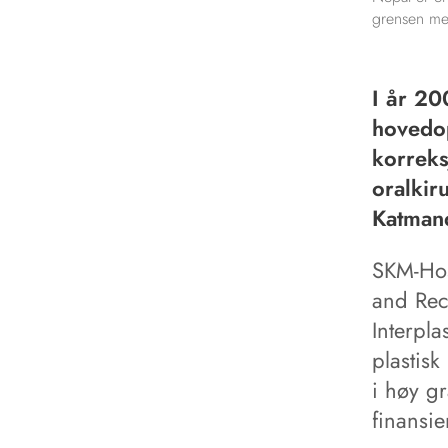
grensen me
I år 20
hovedop
korreks
oralkir
Katmand
SKM-Hos
and Reco
Interpla
plastisk
i høy g
finansie