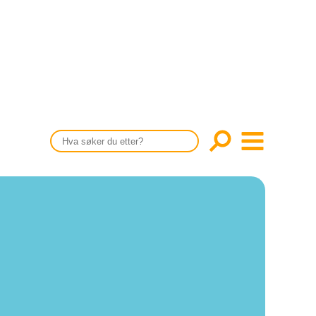
CONTENT IN ENGLISH
Scientific articles
Publication and media plan
The editorial board
About us