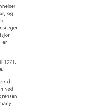
nnelser
er, og
De
esileger
sisjon
i en
il 1971,
e.
sor dr.
en ved
sgrensen
rmany