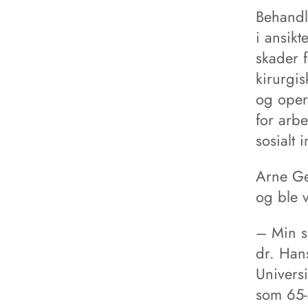
Behandl
i ansikt
skader 
kirurgis
og opera
for arbe
sosialt 
Arne Ge
og ble v
– Min si
dr. Hans
Universi
som 65-å