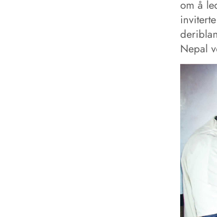
om å le
invitert
deribla
Nepal v