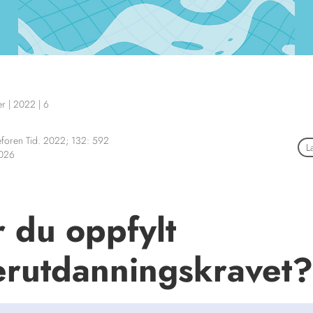
er
|
2022
|
6
foren Tid. 2022; 132: 592
L
2026
 du oppfylt
erutdanningskravet?