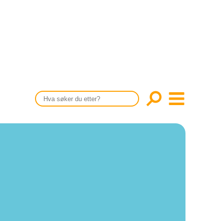
CONTENT IN ENGLISH
Scientific articles
Publication and media plan
The editorial board
About us