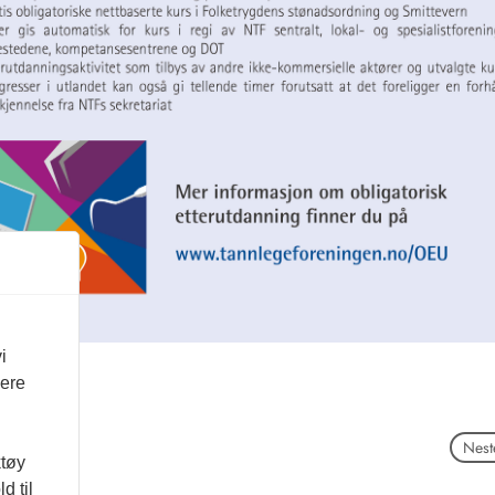
i
vere
Neste
ktøy
d til