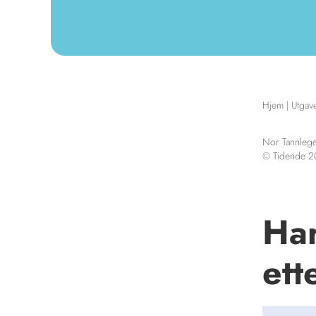
Hjem
|
Utgav
Nor Tannlege
© Tidende 
Har
ett