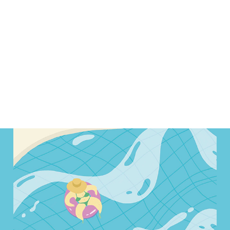
ALENDER
KONTAKT
NGER
OM OSS
 SALG
SERING
RFATTERE