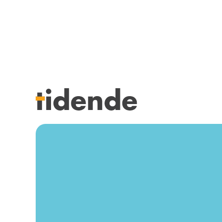
SISTE UTGAVE
KURSK
Tidligere utgaver
STILLI
Årsindekser
KJØP &
NETTBUTIKK
ANNON
HENVISNINGER
FOR FO