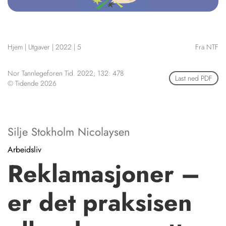
NETTBUTIKK
HENVISNINGER
CONTENT IN ENGLISH
KURSKALENDER
Hjem
|
Utgaver
|
2022
|
5
Fra NTF
Scientific articles
STILLINGER
Publication and media
KJØP & SALG
plan
Nor Tannlegeforen Tid. 2022; 132: 478
Last ned PDF
© Tidende 2026
The editorial board
ANNONSERING
About us
FOR FORFATTERE
Silje Stokholm Nicolaysen
Arbeidsliv
Reklamasjoner –
er det praksisen