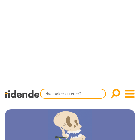
SISTE UTGAVE
KONTAKT
Tidligere utgaver
OM OSS
Årsindekser