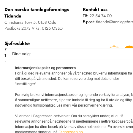
Den norske tannlegeforenings
Kontakt oss
Tidende
Tlf:
22 54 74 00
E-post:
tidende@tannlegefor
Christiania Torv 5, 0158 Oslo
Postboks 2073 Vika, 0125 OSLO
Sjefredaktør
Ellen Beate Dyvi
Dine valg:
Tidende redigeres etter
redaktørplakaten
Informasjonskapsler og personvern
For å gi deg relevante annonser på vårt nettsted bruker vi informasjon fra
ditt besøk på vårt nettsted. Du kan reservere deg mot dette under
"Innstillinger".
For øvrig bruker vi informasjonskapsler og lignende verktøy for analyse, f
å sammenligne nettlesere, tilpasse innhold til deg og for å utvikle og tilby
nødvendig funksjonalitet. Les mer i vår personvernerklæring.
Vi er med i Fagpressen-nettverket. Om du samtykker under, vil du få
relevante annonser på nettstedene til medlemmene i nettverket basert på
informasjon fra dine besøk på tvers av disse nettstedene. En oversikt ove
medlemmene finner du på
Fagpressen.no.