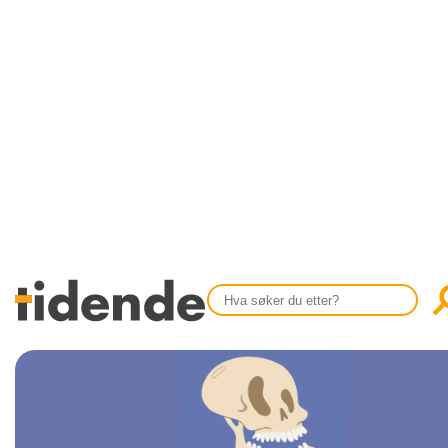
SISTE UTGAVE
KONTAKT
Tidligere utgaver
OM OSS
Årsindekser