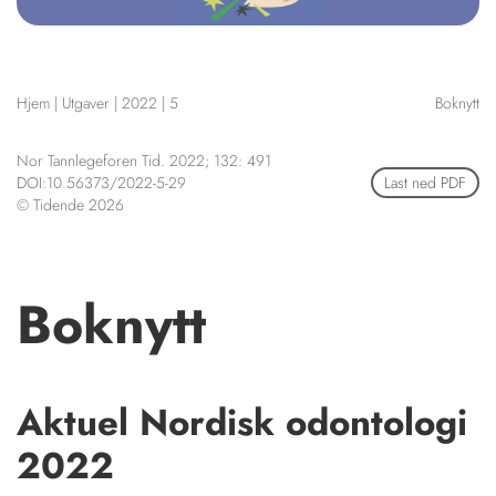
NETTBUTIKK
HENVISNINGER
CONTENT IN ENGLISH
KURSKALENDER
Hjem
|
Utgaver
|
2022
|
5
Boknytt
Scientific articles
STILLINGER
Publication and media
KJØP & SALG
plan
Nor Tannlegeforen Tid. 2022; 132: 491
DOI:10.56373/2022-5-29
Last ned PDF
The editorial board
ANNONSERING
© Tidende 2026
About us
FOR FORFATTERE
Boknytt
Aktuel Nordisk odontologi
2022