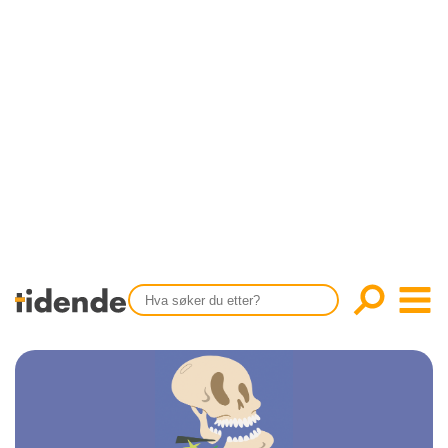
SISTE UTGAVE
KONTAKT
Tidligere utgaver
OM OSS
Årsindekser