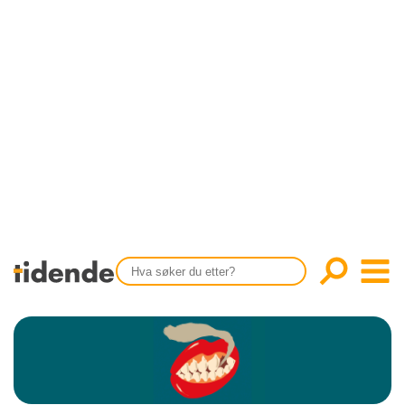
SISTE UTGAVE
KONTAKT
Tidligere utgaver
OM OSS
Årsindekser