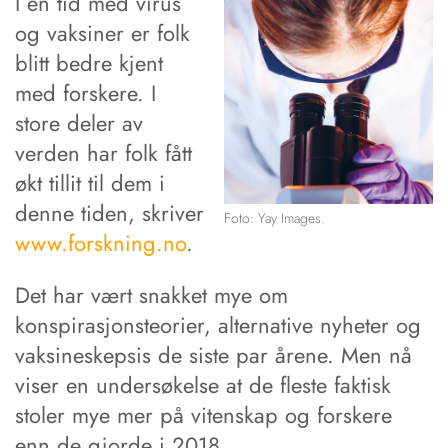
I en tid med virus
og vaksiner er folk
blitt bedre kjent
med forskere. I
store deler av
verden har folk fått
økt tillit til dem i
denne tiden, skriver
Foto: Yay Images.
www.forskning.no
.
Det har vært snakket mye om
konspirasjonsteorier, alternative nyheter og
vaksineskepsis de siste par årene. Men nå
viser en undersøkelse at de fleste faktisk
stoler mye mer på vitenskap og forskere
enn de gjorde i 2018.