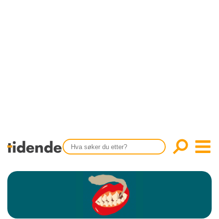
SISTE UTGAVE
KONTAKT
Tidligere utgaver
OM OSS
Årsindekser