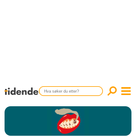
SISTE UTGAVE
KONTAKT
Tidligere utgaver
OM OSS
Årsindekser