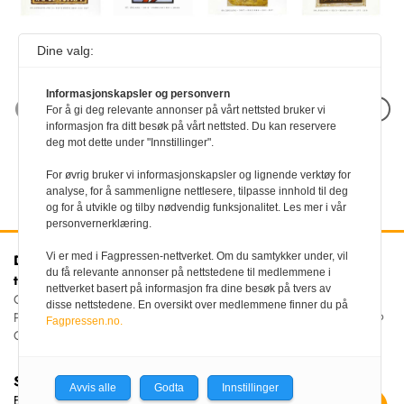
Dine valg:
Informasjonskapsler og personvern
Neste artikkel
For å gi deg relevante annonser på vårt nettsted bruker vi
informasjon fra ditt besøk på vårt nettsted. Du kan reservere
deg mot dette under "Innstillinger".
For øvrig bruker vi informasjonskapsler og lignende verktøy for
analyse, for å sammenligne nettlesere, tilpasse innhold til deg
og for å utvikle og tilby nødvendig funksjonalitet. Les mer i vår
personvernerklæring.
Vi er med i Fagpressen-nettverket. Om du samtykker under, vil
Den norske
Kontakt oss
du få relevante annonser på nettstedene til medlemmene i
tannlegeforenings Tidende
Tlf:
22 54 74 00
nettverket basert på informasjon fra dine besøk på tvers av
E-post:
Christiania Torv 5, 0158 Oslo
disse nettstedene. En oversikt over medlemmene finner du på
tidende@tannlegeforeningen.no
Postboks 2073 Vika, 0125
Fagpressen.no.
OSLO
Sjefredaktør
Avvis alle
Godta
Innstillinger
Ellen Beate Dyvi