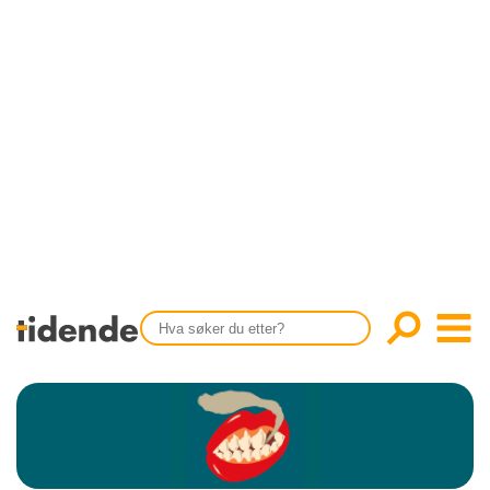
SISTE UTGAVE
KONTAKT
Tidligere utgaver
OM OSS
Årsindekser