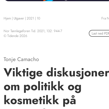
NETTBUTIKK
HENVISNINGER
Hjem
|
Utgaver
|
2021
|
10
Fra 
CONTENT IN ENGLISH
KURSKALENDER
Scientific articles
STILLINGER
Publication and media plan
Nor Tannlegeforen Tid. 2021; 132: 944-7
Last ned PD
KJØP & SALG
© Tidende 2026
The editorial board
About us
ANNONSERING
FOR FORFATTERE
Tonje Camacho
Viktige diskusjone
om politikk og
kosmetikk på