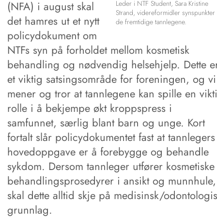
(NFA) i august skal
Leder i NTF Student, Sara Kristine
Strand, videreformidler synspunkter 
det hamres ut et nytt
de fremtidige tannlegene.
policydokument om
NTFs syn på forholdet mellom kosmetisk
behandling og nødvendig helsehjelp. Dette e
et viktig satsingsområde for foreningen, og vi
mener og tror at tannlegene kan spille en vikt
rolle i å bekjempe økt kroppspress i
samfunnet, særlig blant barn og unge. Kort
fortalt slår policydokumentet fast at tannlegers
hovedoppgave er å forebygge og behandle
sykdom. Dersom tannleger utfører kosmetiske
behandlingsprosedyrer i ansikt og munnhule,
skal dette alltid skje på medisinsk/odontologi
grunnlag.