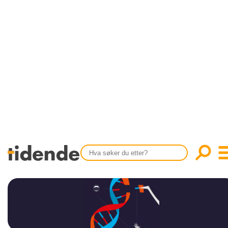
SISTE UTGAVE
KONTAKT
Tidligere utgaver
OM OSS
Årsindekser