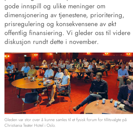
gode innspill og ulike meninger om
dimensjonering av tjenestene, prioritering,
prisregulering og konsekvensene av økt
offentlig finansiering. Vi gleder oss til videre
diskusjon rundt dette i november.
Gleden var stor over å kunne samles til et fysisk forum for tillitsvalgte på
Christiania Teater Hotel i Oslo.